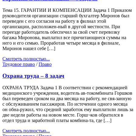
Тема 15. ГАРАНТИИ И КОМПЕНСАЦИИ Задача 1 Приказом
руководителя организации старший бухгалтер Миронов был
переведен с его согласия на работу в филиал этой
организации, расположен-ный в другой местности. При
переезде работодатель обеспечил за свой счет перевозку
багажа Миронова, выплатил все причитающиеся суммы на
него и его семью. Проработав четыре месяца в филиале,
Миронов нашел себе […]
Смотреть полностью...
Трудовое право
/
Право
Охрана труда – 8 задач
ОХРАНА ТРУДА Задача 1 В соответствии с рекомендацией
медицинского учреждения, водитель ав-токомбината Горшков
был переведен сроком на два месяца на работу, не свя-занную
с обслуживанием пассажиров. По истечении одного месяца
он обна-ружил, что средний заработок ему выплатили лишь за
две недели работы на новом месте. Горш¬ков обратился в
отдел труда и заработной платы комбина-та, где […]
Смотреть полностью...