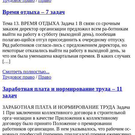
Трудовое право
/
Право
Время отдыха – 7 задач
Тема 13. ВРЕМЯ ОТДЫХА Задача 1 В связи со срочным
заказом директор организации предложил всем ра-ботникам
выйти на работу в субботу (выходной день), пообещав
полагаю-щийся отгул присоединить к очередному отпуску.
Ряд работников согласи-лись с предложением директора, но
некоторые отказались выйти на работу в выходной день, за
что им была уменьшена квартальная премия. В каких случаях
[…]
Смотреть полностью...
Трудовое право
/
Право
Заработная плата и нормирование труда – 11
задач
ЗАРАБОТНАЯ ПЛАТА И НОРМИРОВАНИЕ ТРУДА Задача
1 При заключении коллективного договора в строительной
орга¬низации в качестве Приложения к коллективному
договору было принято Положение о премировании
работников организации. В нем указывалось, что рабочим ос-
новных профессий (перечень прилагался) премия ежемесячно