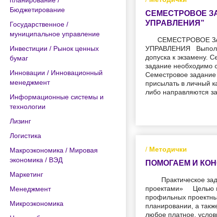
планирование /
Бюджетирование
СЕМЕСТРОВОЕ З
УПРАВЛЕНИЯ”
Государственное /
муниципальное управление
СЕМЕСТРОВОЕ З
Инвестиции / Рынок ценных
УПРАВЛЕНИЯ Выполне
допуска к экзамену. 
бумаг
задание необходимо с
Инновации / Инновационный
Семестровое задание 
менеджмент
присылать в личный к
либо направляются з
Информационные системы и
технологии
Лизинг
Логистика
/
Методички
Макроэкономика / Мировая
экономика / ВЭД
ПОМОГАЕМ И КОН
Маркетинг
Практическое зад
проектами» Целью пр
Менеджмент
профильных проектны
Микроэкономика
планировании, а такж
любое платное, усло