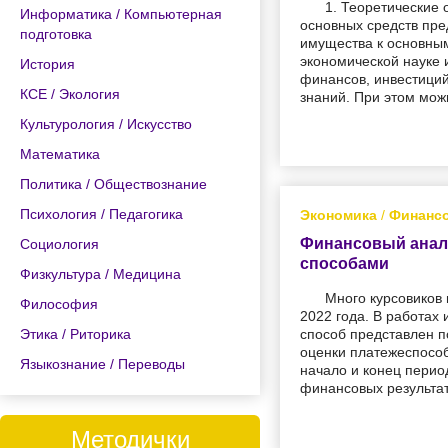
1. Теоретические
Информатика / Компьютерная
основных средств пре
подготовка
имущества к основным
экономической науке 
История
финансов, инвестиций
КСЕ / Экология
знаний. При этом мож
Культурология / Искусство
Математика
Политика / Обществознание
Психология / Педагогика
Экономика
/
Финансо
Финансовый анал
Социология
способами
Физкультура / Медицина
Много курсовиков
Философия
2022 года. В работах
Этика / Риторика
способ представлен п
оценки платежеспособ
Языкознание / Переводы
начало и конец перио
финансовых результат
Методички