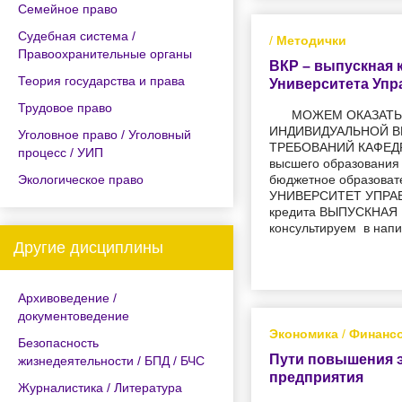
Семейное право
Судебная система /
/
Методички
Правоохранительные органы
ВКР – выпускная 
Теория государства и права
Университета Упр
Трудовое право
МОЖЕМ ОКАЗАТЬ
ИНДИВИДУАЛЬНОЙ В
Уголовное право / Уголовный
ТРЕБОВАНИЙ КАФЕДР
процесс / УИП
высшего образования
Экологическое право
бюджетное образова
УНИВЕРСИТЕТ УПРАВЛ
кредита ВЫПУСКНАЯ
консультируем в нап
Другие дисциплины
Архивоведение /
документоведение
Экономика
/
Финансо
Безопасность
Пути повышения 
жизнедеятельности / БПД / БЧС
предприятия
Журналистика / Литература