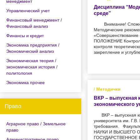
менеджмент
Дисциплина “Моде
Управленческий учет
среде”
Финансовый менеджмент /
Внимание! Сложны
Финансовый анализ
Методические рекомен
«Совершенствование 
Финансы и кредит
ПОЛОЖЕНИЕ Контроль
Экономика предприятия /
контроля теоретическ
Экономический анализ
закрепление и углубл
Экономическая теория /
экономическая история /
политология
Экономика прочее
/
Методички
ВКР – выпускная 
экономического ун
Право
ВКР – выпускная 
университета им. Г.В
Аграрное право / Земельное
требования. Факуль
право
НАУКИ И ВЫСШЕГО 
ГОСУДАРСТВЕННОЕ 
Административное право