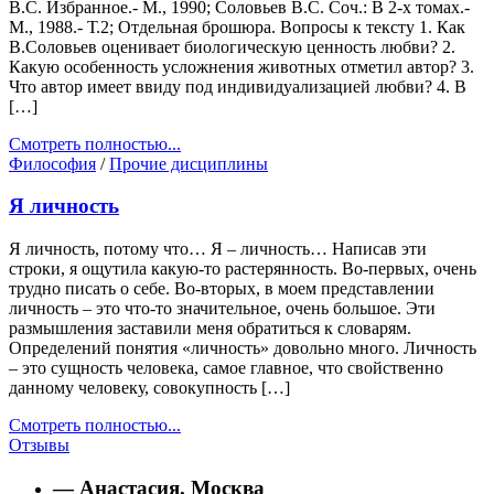
В.С. Избранное.- М., 1990; Соловьев В.С. Соч.: В 2-х томах.-
М., 1988.- Т.2; Отдельная брошюра. Вопросы к тексту 1. Как
В.Соловьев оценивает биологическую ценность любви? 2.
Какую особенность усложнения животных отметил автор? 3.
Что автор имеет ввиду под индивидуализацией любви? 4. В
[…]
Смотреть полностью...
Философия
/
Прочие дисциплины
Я личность
Я личность, потому что… Я – личность… Написав эти
строки, я ощутила какую-то растерянность. Во-первых, очень
трудно писать о себе. Во-вторых, в моем представлении
личность – это что-то значительное, очень большое. Эти
размышления заставили меня обратиться к словарям.
Определений понятия «личность» довольно много. Личность
– это сущность человека, самое главное, что свойственно
данному человеку, совокупность […]
Смотреть полностью...
Отзывы
— Анастасия, Москва