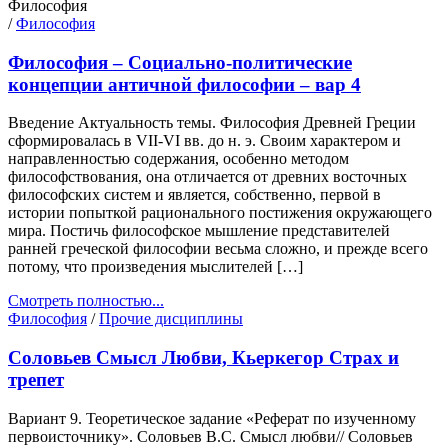
Философия
/
Философия
Философия – Социально-политические
концепции античной философии – вар 4
Введение Актуальность темы. Философия Древней Греции
сформировалась в VII-VI вв. до н. э. Своим характером и
направленностью содержания, особенно методом
философствования, она отличается от древних восточных
философских систем и является, собственно, первой в
истории попыткой рационального постижения окружающего
мира. Постичь философское мышление представителей
ранней греческой философии весьма сложно, и прежде всего
потому, что произведения мыслителей […]
Смотреть полностью...
Философия
/
Прочие дисциплины
Соловьев Смысл Любви, Кьеркегор Страх и
трепет
Вариант 9. Теоретическое задание «Реферат по изученному
первоисточнику». Соловьев В.С. Смысл любви// Соловьев