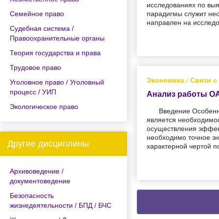
исследованиях по вы
Семейное право
парадигмы служит не
направлен на исследо
Судебная система /
Правоохранительные органы
Теория государства и права
Трудовое право
Экономика
/
Связи с
Уголовное право / Уголовный
процесс / УИП
Анализ работы ОА
Экологическое право
Введение Особенн
является необходимо
осуществления эффек
необходимо точное зн
Другие дисциплины
характерной чертой п
Архивоведение /
документоведение
Безопасность
жизнедеятельности / БПД / БЧС