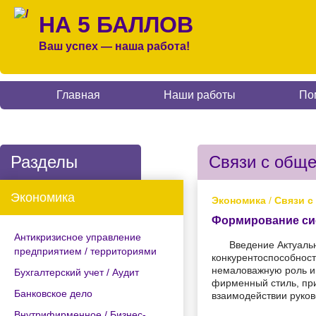
НА 5 БАЛЛОВ
Ваш успех — наша работа!
Главная
Наши работы
По
Разделы
Связи с обще
Экономика
Экономика
/
Связи с
Формирование си
Антикризисное управление
Введение Актуаль
предприятием / территориями
конкурентоспособност
немаловажную роль иг
Бухгалтерский учет / Аудит
фирменный стиль, пр
Банковское дело
взаимодействии руков
Внутрифирменное / Бизнес-