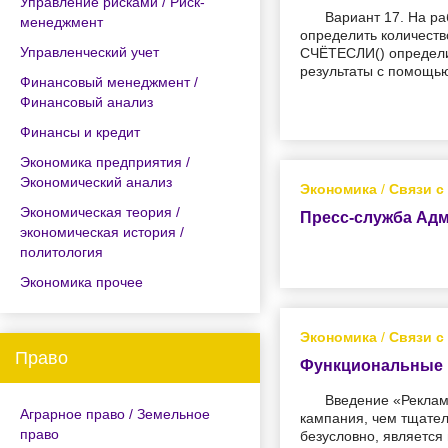
Управление рисками / Риск-
Вариант 17. На р
менеджмент
определить количеств
Управленческий учет
СЧЁТЕСЛИ() определит
результаты с помощью
Финансовый менеджмент /
Финансовый анализ
Финансы и кредит
Экономика предприятия /
Экономический анализ
Экономика
/
Связи с
Экономическая теория /
Пресс-служба Ад
экономическая история /
политология
Экономика прочее
Экономика
/
Связи с
Право
Функциональные 
Введение «Реклам
Аграрное право / Земельное
кампания, чем тщател
право
безусловно, является