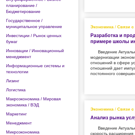
планирование /
Бюджетирование
Государственное /
муниципальное управление
Экономика
/
Связи с
Разработка и про
Инвестиции / Рынок ценных
примере школы и
бумаг
Инновации / Инновационный
Введение Актуаль
менеджмент
модернизации экономи
отношений в сфере ус
Информационные системы и
отношений дает импул
технологии
постоянного совершен
Лизинг
Логистика
Макроэкономика / Мировая
экономика / ВЭД
Экономика
/
Связи с
Маркетинг
Анализ рынка усл
Менеджмент
Введение Актуаль
Микроэкономика
скорость расширения 