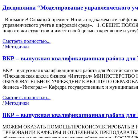
Дисциплина “Моделирование управленческого уче
Внимание! Сложный предмет. Но мы подскажем все лайф-хаки
управленческого учета в цифровой среде». 1. ОБЩИЕ ПОЛОЖЕ
подготовки студентов и имеет своей целью закрепление и угл
Смотреть полностью...
/
Методички
ВКР – выпускная квалификационная работа для Р
ВКР – выпускная квалификационная работа для Российского э
«Плехановская школа бизнеса «Интеграл» МИНИСТ
ОБРАЗОВАТЕЛЬНОЕ УЧРЕЖДЕНИЕ ВЫСШЕГО ОБРАЗОВАНИ
бизнеса «Интеграл»» Кафедра государственных и муниципаль
Смотреть полностью...
/
Методички
ВКР – выпускная квалификационная работа для 
МОЖЕМ ОКАЗАТЬ ПОМОЩЬ/ПРОКОНСУЛЬТИРОВАТЬ В
ТРЕБОВАНИЙ КАФЕДРЫ И ОТДЕЛЬНЫХ ПРЕПОДАВАТЕЛЕЙ. Мини
образовательное учреждение высшего образования «ГОС