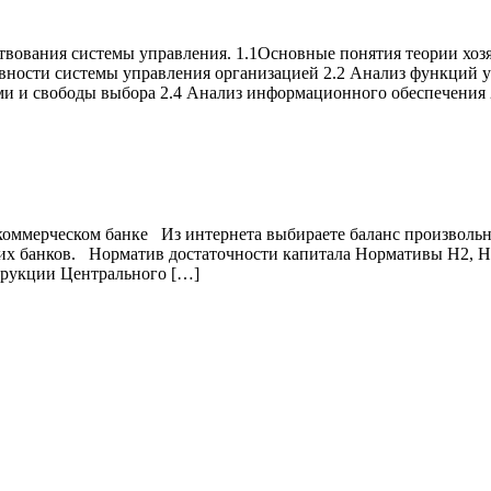
ания системы управления. 1.1Основные понятия теории хозяй
ивности системы управления организацией 2.2 Анализ функций у
ми и свободы выбора 2.4 Анализ информационного обеспечения 
коммерческом банке Из интернета выбираете баланс произволь
х банков. Норматив достаточности капитала Нормативы Н2, Н3,
трукции Центрального […]