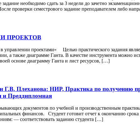
задание необходимо сдать за 3 недели до зачетно экзаменационн
После проверки семестрового задание преподавателем либо напр
ИИ ПРОЕКТОВ
в управлении проектами» Целью практического задания являе
ии, а также диаграмме Ганта. В качестве инструмента можно ис
воей основе диаграмму Ганта и лист ресурсов, […]
Г.В. Плеханова: НИР, Практика по получению п
я и Преддипломная
рывающих документов по учебной и производственным практик
пальных финансов. Cтудент готовит отчет к окончанию срока 
ниям: — соответствовать заданию студента […]