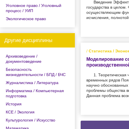
Введение Эффекти
Уголовное право / Уголовный
государства в целом.
процесс / УИП
осуществляющим функц
исчисления, полнотой
Экологическое право
Другие дисциплины
/
Статистика / Эконо
Архивоведение /
Моделирование со
документоведение
производственной
Безопасность
жизнедеятельности / БПД / БЧС
1. Теоретическая 
временных рядов Появ
Журналистика / Литература
научно обоснованных 
проблемы общества в
Информатика / Компьютерная
Данная проблема возн
подготовка
История
КСЕ / Экология
Культурология / Искусство
Математика