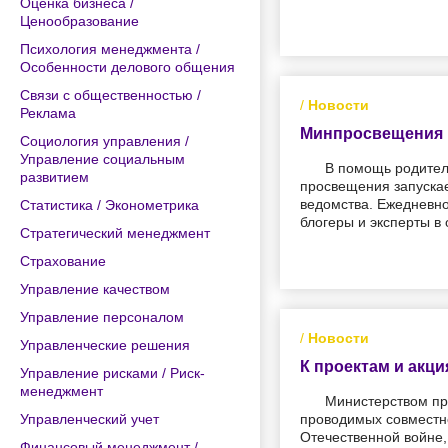
Оценка бизнеса /
Ценообразование
Психология менеджмента /
Особенности делового общения
Связи с общественностью /
/
Новости
Реклама
Минпросвещения Р
Социология управления /
Управление социальным
В помощь родител
развитием
просвещения запуска
ведомства. Ежедневно
Статистика / Эконометрика
блогеры и эксперты в 
Стратегический менеджмент
Страхование
Управление качеством
Управление персоналом
/
Новости
Управленческие решения
К проектам и акц
Управление рисками / Риск-
менеджмент
Министерством пр
Управленческий учет
проводимых совместно
Отечественной войне,
Финансовый менеджмент /