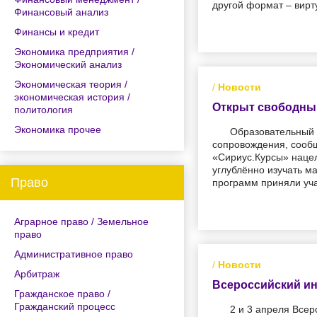
другой формат – вирт
Финансовый анализ
Финансы и кредит
Экономика предприятия /
Экономический анализ
Экономическая теория /
/
Новости
экономическая история /
Открыт свободный
политология
Экономика прочее
Образовательный 
сопровождения, сооб
«Сириус.Курсы» нацел
углублённо изучать м
Право
программ приняли уча
Аграрное право / Земельное
право
Административное право
/
Новости
Арбитраж
Всероссийский и
Гражданское право /
Гражданский процесс
2 и 3 апреля Все