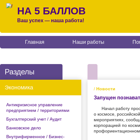
НА 5 БАЛЛОВ
Ваш успех — наша работа!
Главная
Наши работы
По
Разделы
Экономика
/
Новости
Запущен познават
Антикризисное управление
Начал работу про
предприятием / территориями
о космосе, российско
Бухгалтерский учет / Аудит
мероприятиях, сообщ
корпорацией по косми
Банковское дело
профориентационном 
Внутрифирменное / Бизнес-