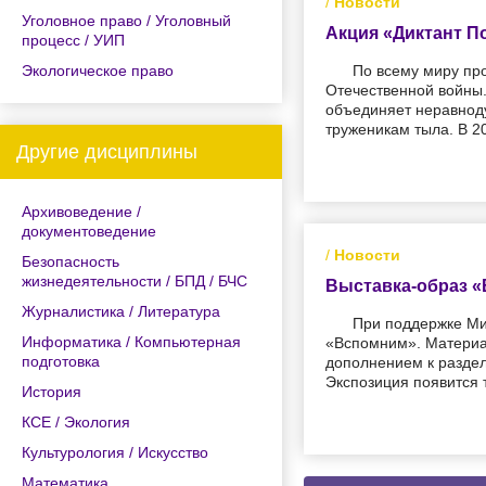
/
Новости
Уголовное право / Уголовный
Акция «Диктант П
процесс / УИП
Экологическое право
По всему миру пр
Отечественной войны
объединяет неравноду
труженикам тыла. В 20
Другие дисциплины
Архивоведение /
документоведение
/
Новости
Безопасность
жизнедеятельности / БПД / БЧС
Выставка-образ «
Журналистика / Литература
При поддержке Ми
Информатика / Компьютерная
«Вспомним». Материал
подготовка
дополнением к раздел
Экспозиция появится 
История
КСЕ / Экология
Культурология / Искусство
Математика