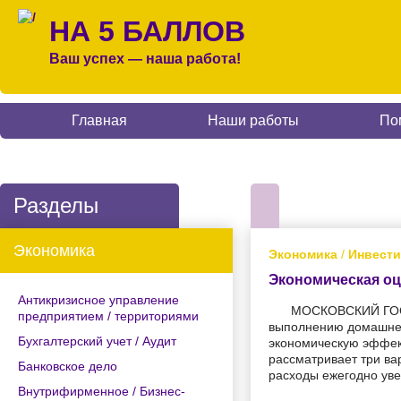
НА 5 БАЛЛОВ
Ваш успех — наша работа!
Главная
Наши работы
По
Разделы
Экономика
Экономика
/
Инвести
Экономическая оц
Антикризисное управление
МОСКОВСКИЙ ГОС
предприятием / территориями
выполнению домашней
Бухгалтерский учет / Аудит
экономическую эффек
рассматривает три в
Банковское дело
расходы ежегодно уве
Внутрифирменное / Бизнес-