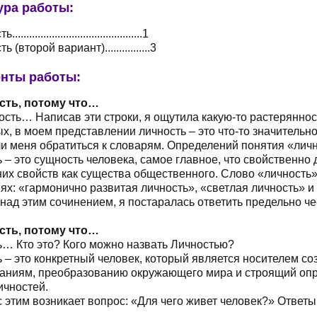
ура работы:
...........................................1
 (второй вариант)................3
нты работы:
сть, потому что…
ость… Написав эти строки, я ощутила какую-то растерянност
х, в моем представлении личность – это что-то значитель
и меня обратиться к словарям. Определений понятия «личн
 – это сущность человека, самое главное, что свойственно 
их свойств как существа общественного. Слово «личность»
ях: «гармонично развитая личность», «светлая личность» и т
над этим сочинением, я постаралась ответить предельно ч
сть, потому что…
ь… Кто это? Кого можно назвать Личностью?
 – это конкретный человек, который является носителем со
аниям, преобразованию окружающего мира и строящий опр
ичностей.
с этим возникает вопрос: «Для чего живет человек?» Ответ