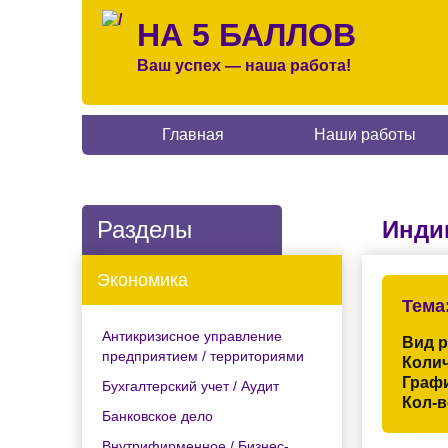
НА 5 БАЛЛОВ
Ваш успех — наша работа!
Главная
Наши работы
Разделы
Инди
Экономика
Тема
Антикризисное управление
Вид 
предприятием / территориями
Колич
Граф
Бухгалтерский учет / Аудит
Кол-в
Банковское дело
Внутрифирменное / Бизнес-