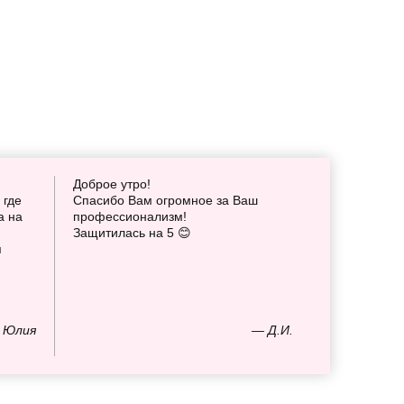
Доброе утро!
 где
Спасибо Вам огромное за Ваш
а на
профессионализм!
Защитилась на 5 😊
я
 Юлия
— Д.И.