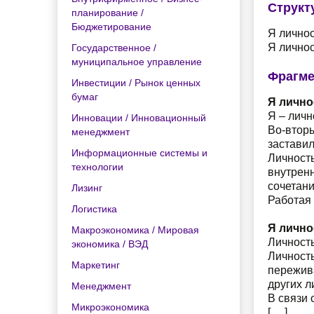
Структ
планирование /
Бюджетирование
Я личность...
Я личность
Государственное /
муниципальное управление
Фрагме
Инвестиции / Рынок ценных
бумаг
Я лично
Я – личн
Инновации / Инновационный
Во-вторы
менеджмент
заставил
Информационные системы и
Личность
технологии
внутренн
сочетани
Лизинг
Работая 
Логистика
Я лично
Макроэкономика / Мировая
Личност
экономика / ВЭД
Личность
Маркетинг
пережив
других л
Менеджмент
В связи 
Микроэкономика
[….]