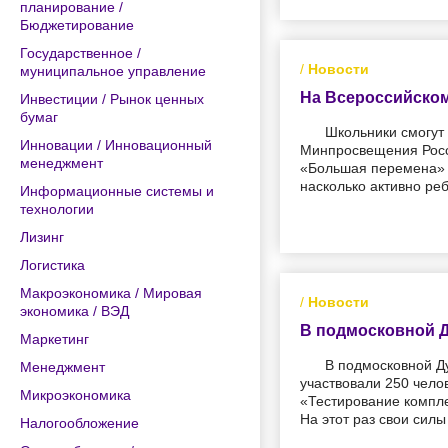
планирование /
Бюджетирование
Государственное /
/
Новости
муниципальное управление
На Всероссийском
Инвестиции / Рынок ценных
бумаг
Школьники смогут 
Инновации / Инновационный
Минпросвещения Росси
менеджмент
«Большая перемена» п
насколько активно реб
Информационные системы и
технологии
Лизинг
Логистика
Макроэкономика / Мировая
/
Новости
экономика / ВЭД
В подмосковной Д
Маркетинг
В подмосковной Ду
Менеджмент
участвовали 250 чело
Микроэкономика
«Тестирование компле
На этот раз свои сил
Налогообложение