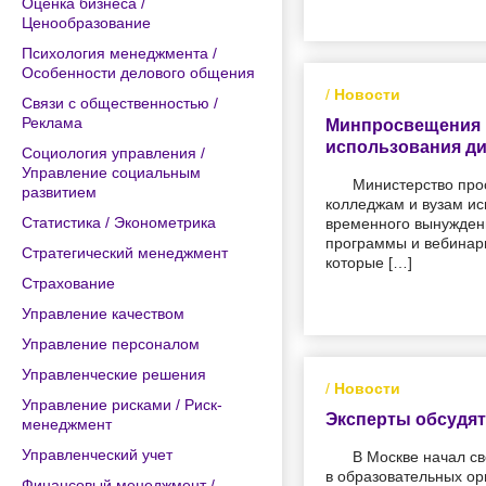
Оценка бизнеса /
Ценообразование
Психология менеджмента /
Особенности делового общения
/
Новости
Связи с общественностью /
Реклама
Минпросвещения и
использования д
Социология управления /
Управление социальным
Министерство про
развитием
колледжам и вузам ис
Статистика / Эконометрика
временного вынужден
программы и вебинары
Стратегический менеджмент
которые […]
Страхование
Управление качеством
Управление персоналом
Управленческие решения
/
Новости
Управление рисками / Риск-
Эксперты обсудят
менеджмент
Управленческий учет
В Москве начал с
в образовательных о
Финансовый менеджмент /