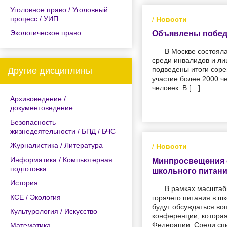
Уголовное право / Уголовный
процесс / УИП
/
Новости
Экологическое право
Объявлены побед
В Москве состоял
среди инвалидов и ли
подведены итоги сор
Другие дисциплины
участие более 2000 ч
человек. В […]
Архивоведение /
документоведение
Безопасность
жизнедеятельности / БПД / БЧС
Журналистика / Литература
/
Новости
Информатика / Компьютерная
Минпросвещения 
подготовка
школьного питан
История
В рамках масштаб
КСЕ / Экология
горячего питания в ш
будут обсуждаться во
Культурология / Искусство
конференции, которая
Федерации. Среди спи
Математика