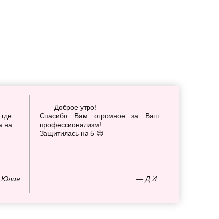
Доброе утро!
 где
Спасибо Вам огромное за Ваш
а на
профессионализм!
Защитилась на 5 😊
я
 Юлия
— Д.И.