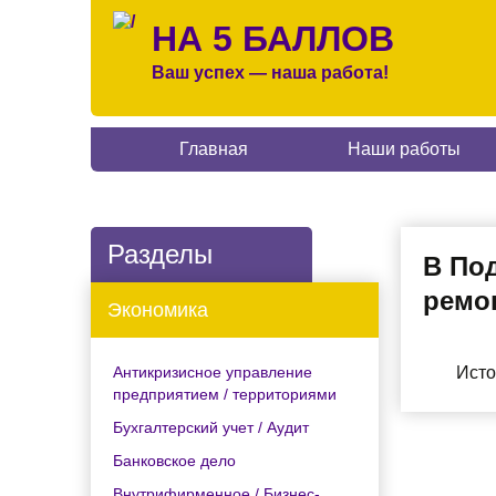
НА 5 БАЛЛОВ
Ваш успех — наша работа!
Главная
Наши работы
Разделы
В По
ремон
Экономика
Антикризисное управление
Исто
предприятием / территориями
Бухгалтерский учет / Аудит
Банковское дело
Внутрифирменное / Бизнес-