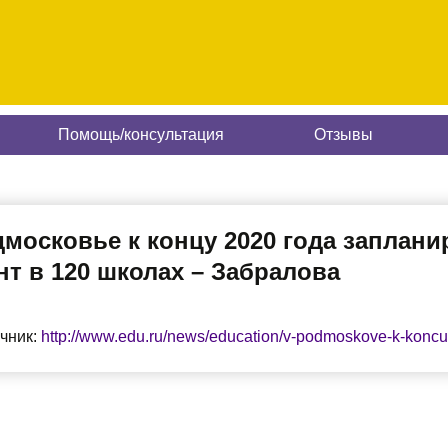
Помощь/консультация
Отзывы
дмосковье к концу 2020 года заплан
т в 120 школах – Забралова
чник:
http://www.edu.ru/news/education/v-podmoskove-k-koncu