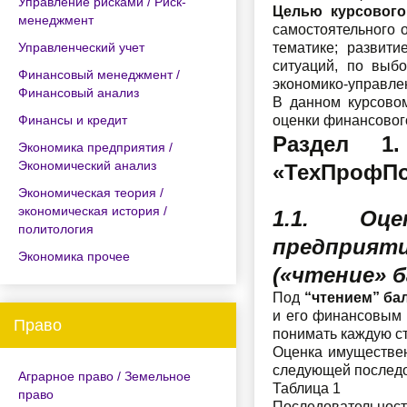
Управление рисками / Риск-
Целью курсового
менеджмент
самостоятельного 
Управленческий учет
тематике; развит
ситуаций, по выб
Финансовый менеджмент /
экономико-управлен
Финансовый анализ
В данном курсово
Финансы и кредит
оценки финансовог
Раздел 1
Экономика предприятия /
Экономический анализ
«ТехПрофПо
Экономическая теория /
экономическая история /
1.1.
Оце
политология
предприяти
Экономика прочее
(«чтение» б
Под
“чтением” ба
и его финансовым 
Право
понимать каждую ст
Оценка имуществен
следующей последов
Аграрное право / Земельное
Таблица 1
право
Последовательност