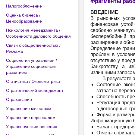
Фрагменты раб
Налогообложение
ВВЕДЕНИЕ
Оценка бизнеса /
В рыночных услов
Ценообразование
финансовая устойч
Психология менеджмента /
свободно манипул
Особенности делового общения
бесперебойный пр
расширение и обно
Связи с общественностью /
Определение грани
Реклама
проблем в условия
Социология управления /
отсутствию у предп
Управление социальным
банкротству, а и
развитием
излишними запасам
В результате ана
Статистика / Эконометрика
Состояние экон
Стратегический менеджмент
затрат на перево
Способность пре
Страхование
Репутация предп
Управление качеством
в договорные ср
Форма и размеры
Управление персоналом
Информационную ба
Управленческие решения
Баланс предприя
Отчеты о финанс