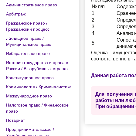
Административное право
№ п/п
Содерж
1.
Сравнен
Арбитраж
2.
Определ
Гражданское право /
3.
Определ
Гражданский процесс
4.
Анализ 
Жилищное право /
Сопоста
5.
Муниципальное право
динамич
Оценка имуществ
Избирательное право
соответственно в т
История государства и права в
России / В зарубежных странах
Данная работа по
Конституционное право
Криминология / Криминалистика
Для получения 
Международное право
работы или люб
Налоговое право / Финансовое
При обращении 
право
Нотариат
Предпринимательское /
Хозяйственное право