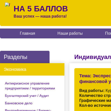
НА 5 БАЛЛОВ
Ваш успех — наша работа!
Главная
Наши работы
По
Разделы
Индивидуал
Экономика
Тема:
Экспрес
финансовой у
Антикризисное управление
предприятием / территориями
Вид работы:
Кур
Количество стр
Бухгалтерский учет / Аудит
Графические м
Банковское дело
Кол-во источни
Внутрифирменное / Бизнес-