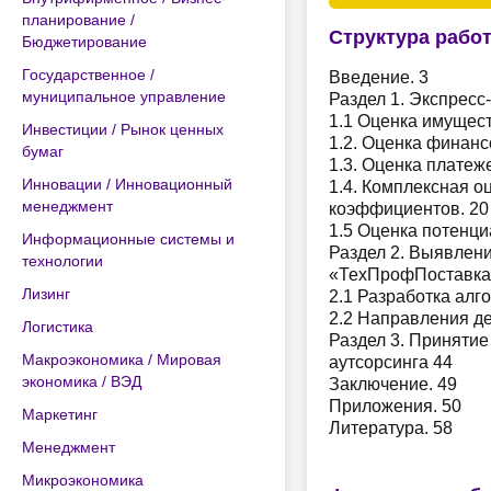
планирование /
Структура рабо
Бюджетирование
Государственное /
Введение. 3
муниципальное управление
Раздел 1. Экспрес
1.1 Оценка имущест
Инвестиции / Рынок ценных
1.2. Оценка финанс
бумаг
1.3. Оценка платеж
Инновации / Инновационный
1.4. Комплексная 
менеджмент
коэффициентов. 20
1.5 Оценка потенци
Информационные системы и
Раздел 2. Выявлен
технологии
«ТехПрофПоставка»
Лизинг
2.1 Разработка алг
2.2 Направления д
Логистика
Раздел 3. Приняти
Макроэкономика / Мировая
аутсорсинга 44
экономика / ВЭД
Заключение. 49
Приложения. 50
Маркетинг
Литература. 58
Менеджмент
Микроэкономика