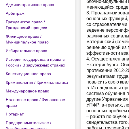
блочно-модульный п
Административное право
меняющейся среде
3. Проанализирован
Арбитраж
основных функций,
Гражданское право /
со страхователями
Гражданский процесс
ведение персонифи
различных социаль
Жилищное право /
материнский (семей
Муниципальное право
решению одной из 
Избирательное право
эффективности вза
4. Осуществлен ана
История государства и права в
Екатеринбурга. Общ
России / В зарубежных странах
протяжении 2012-20
Конституционное право
результатами труда
повысить свою ква
Криминология / Криминалистика
5. Исследованы пр
Международное право
система обучения 
другие Управления
Налоговое право / Финансовое
УПФР; в-третьих, л
право
основных проблем 
Нотариат
– работа по обучен
свидетельства того
Предпринимательское /
работы, трудовой с
Хозяйственное право