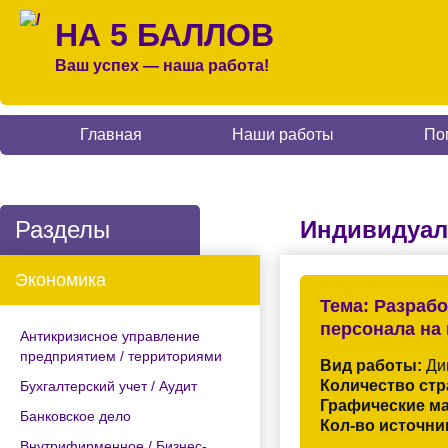
НА 5 БАЛЛОВ
Ваш успех — наша работа!
Главная
Наши работы
По
Разделы
Индивидуал
Экономика
Тема:
Разрабо
персонала на
Антикризисное управление
предприятием / территориями
Вид работы:
Ди
Количество стр
Бухгалтерский учет / Аудит
Графические м
Банковское дело
Кол-во источни
Внутрифирменное / Бизнес-