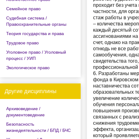
проходит без учета
Семейное право
частности, для орг
стаж работы в учре
Судебная система /
– количества мероп
Правоохранительные органы
каждый десятый сот
Теория государства и права
ассигнованиями на 
счет, однако на пра
Трудовое право
отнюдь не все раб
Уголовное право / Уголовный
самообучения, одна
процесс / УИП
свидетельства тог
профессиональной 
Экологическое право
6. Разработаны ме
фонда в Кировском 
наставничества со
Другие дисциплины
образовательных т
увеличение количе
обучения персонала
Архивоведение /
повышения произво
документоведение
связанных с реали
снижения трудоемко
Безопасность
эффекта, организа
жизнедеятельности / БПД / БЧС
который проявляет