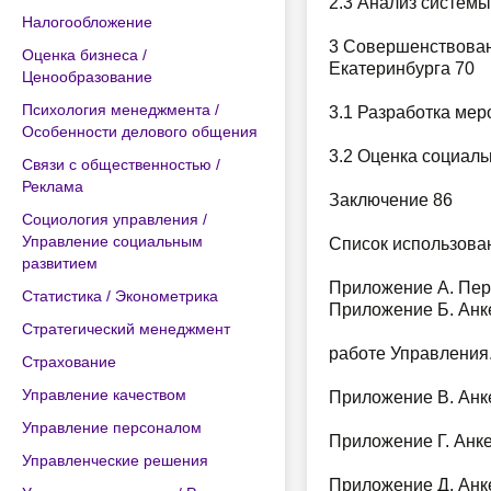
2.3 Анализ системы
Налогообложение
3 Совершенствован
Оценка бизнеса /
Екатеринбурга 70
Ценообразование
Психология менеджмента /
3.1 Разработка ме
Особенности делового общения
3.2 Оценка социал
Связи с общественностью /
Реклама
Заключение 86
Социология управления /
Управление социальным
Список использован
развитием
Приложение А. Пер
Статистика / Эконометрика
Приложение Б. Анке
Стратегический менеджмент
работе Управления.
Страхование
Управление качеством
Приложение В. Анке
Управление персоналом
Приложение Г. Анке
Управленческие решения
Приложение Д. Анке