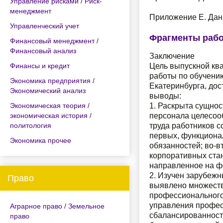
Управление рисками / Риск-
менеджмент
Приложение Е. Дан
Управленческий учет
Фрагменты раб
Финансовый менеджмент /
Финансовый анализ
Заключение
Финансы и кредит
Цель выпускной кв
работы по обучению
Экономика предприятия /
Екатеринбурга, до
Экономический анализ
выводы:
Экономическая теория /
1. Раскрыта сущнос
экономическая история /
персонала целесоо
политология
труда работников с
первых, функциона
Экономика прочее
обязанностей; во-
корпоративных стан
направленное на ф
2. Изучен зарубежн
Право
выявлено множеств
профессионального
управления профес
Аграрное право / Земельное
сбалансированност
право