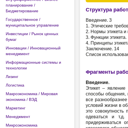
планирование /
Структура рабо
Бюджетирование
Государственное /
Введение. 3
муниципальное управление
1. Этические требо
2. Нормы этикета и
Инвестиции / Рынок ценных
3. Функции этикета.
бумаг
4. Принципы этикета
Инновации / Инновационный
Заключение. 14
менеджмент
Список использова
Информационные системы и
технологии
Фрагменты раб
Лизинг
Введение.
Логистика
Этикет – явление 
Макроэкономика / Мировая
способы общения, 
экономика / ВЭД
все разнообразнее
условий жизни в о
Маркетинг
это совокупность
Менеджмент
одеваться и т.д
придерживаться о
Микроэкономика