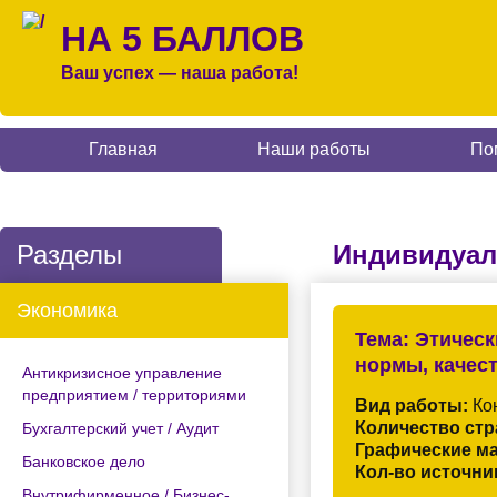
НА 5 БАЛЛОВ
Ваш успех — наша работа!
Главная
Наши работы
По
Разделы
Индивидуал
Экономика
Тема:
Этическ
нормы, качес
Антикризисное управление
предприятием / территориями
Вид работы:
Кон
Количество стр
Бухгалтерский учет / Аудит
Графические м
Банковское дело
Кол-во источни
Внутрифирменное / Бизнес-