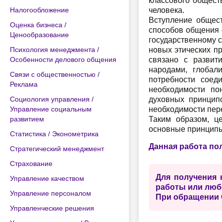
классового обществ
Налогообложение
человека.
Вступление общес
Оценка бизнеса /
способов общения 
Ценообразование
государственному 
Психология менеджмента /
новых этических пр
Особенности делового общения
связано с развит
народами, глобал
Связи с общественностью /
потребности соед
Реклама
необходимости по
Социология управления /
духовных принцип
Управление социальным
необходимости пере
развитием
Таким образом, ц
основные принципы
Статистика / Эконометрика
Данная работа по
Стратегический менеджмент
Страхование
Для получения 
Управление качеством
работы или люб
Управление персоналом
При обращении 
Управленческие решения