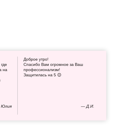
Доброе утро!
 где
Спасибо Вам огромное за Ваш
а на
профессионализм!
Защитилась на 5 😊
я
 Юлия
— Д.И.