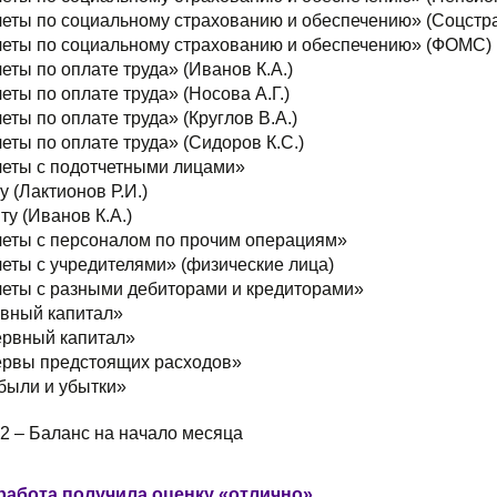
четы по социальному страхованию и обеспечению» (Соцстр
четы по социальному страхованию и обеспечению» (ФОМС)
еты по оплате труда» (Иванов К.А.)
еты по оплате труда» (Носова А.Г.)
еты по оплате труда» (Круглов В.А.)
еты по оплате труда» (Сидоров К.С.)
четы с подотчетными лицами»
у (Лактионов Р.И.)
ту (Иванов К.А.)
четы с персоналом по прочим операциям»
четы с учредителями» (физические лица)
четы с разными дебиторами и кредиторами»
авный капитал»
ервный капитал»
ервы предстоящих расходов»
были и убытки»
2 – Баланс на начало месяца
работа получила оценку «отлично».