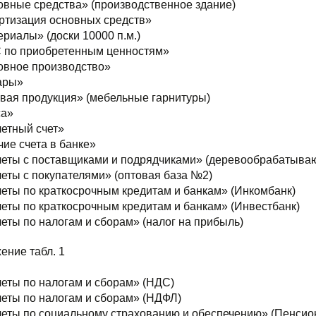
овные средства» (производственное здание)
ртизация основных средств»
риалы» (доски 10000 п.м.)
 по приобретенным ценностям»
овное производство»
ары»
овая продукция» (мебельные гарнитуры)
са»
четный счет»
ие счета в банке»
четы с поставщиками и подрядчиками» (деревообрабатыва
четы с покупателями» (оптовая база №2)
четы по краткосрочным кредитам и банкам» (Инкомбанк)
четы по краткосрочным кредитам и банкам» (Инвестбанк)
четы по налогам и сборам» (налог на прибыль)
ение табл. 1
четы по налогам и сборам» (НДС)
четы по налогам и сборам» (НДФЛ)
четы по социальному страхованию и обеспечению» (Пенси