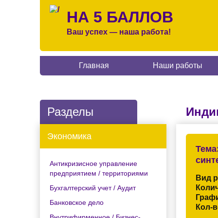
НА 5 БАЛЛОВ
Ваш успех — наша работа!
Главная
Наши работы
Разделы
Инди
Экономика
Тема
синт
Антикризисное управление
предприятием / территориями
Вид 
Колич
Бухгалтерский учет / Аудит
Граф
Банковское дело
Кол-в
Внутрифирменное / Бизнес-