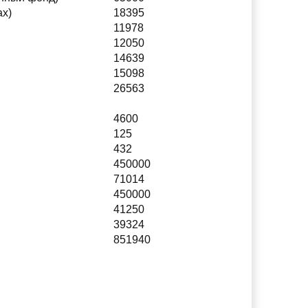
ах)
18395
11978
12050
14639
15098
26563
4600
125
432
450000
71014
450000
41250
39324
851940