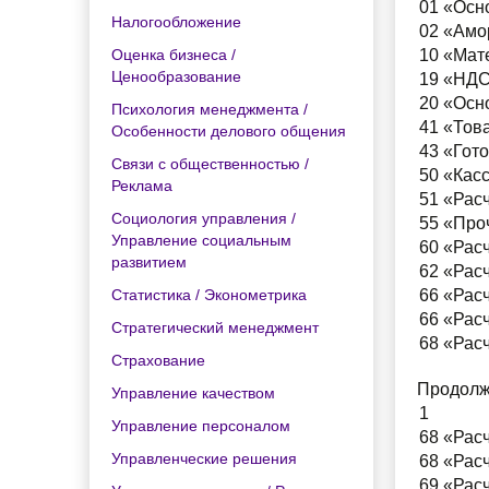
01 «Осн
Налогообложение
02 «Амо
Оценка бизнеса /
10 «Мате
Ценообразование
19 «НДС
20 «Осн
Психология менеджмента /
41 «Тов
Особенности делового общения
43 «Гот
Связи с общественностью /
50 «Кас
Реклама
51 «Рас
Социология управления /
55 «Проч
Управление социальным
60 «Рас
развитием
62 «Рас
Статистика / Эконометрика
66 «Рас
66 «Рас
Стратегический менеджмент
68 «Рас
Страхование
Продолж
Управление качеством
1
Управление персоналом
68 «Рас
Управленческие решения
68 «Рас
69 «Рас