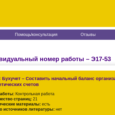
Помощь/консультация
Отзывы
видуальный номер работы –
Э17-53
:
Бухучет – Составить начальный баланс организ
етических счетов
работы:
Контрольная работа
ество страниц:
21
ические материалы:
есть
о источников литературы:
нет