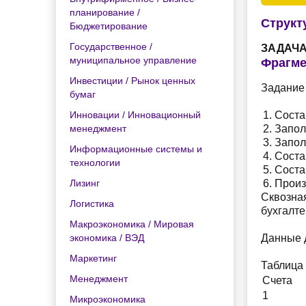
планирование /
Структ
Бюджетирование
Государственное /
ЗАДАЧА
муниципальное управление
Фрагме
Инвестиции / Рынок ценных
Задание
бумаг
Инновации / Инновационный
Соста
менеджмент
Запол
Запол
Информационные системы и
Соста
технологии
Соста
Лизинг
Произ
Сквозна
Логистика
бухгалте
Макроэкономика / Мировая
экономика / ВЭД
Данные 
Маркетинг
Таблица 
Менеджмент
Счета
1
Микроэкономика