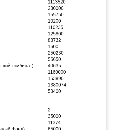
1113520
230000
155750
10200
110235
125800
83732
1600
250230
55650
ющий комбинат)
40635
1160000
153890
1380074
53400
2
35000
11374
онный фонд)
65000