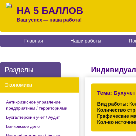
НА 5 БАЛЛОВ
Ваш успех — наша работа!
Главная
Наши работы
По
Разделы
Индивидуал
Экономика
Тема:
Бухучет
Антикризисное управление
Вид работы:
Кон
предприятием / территориями
Количество стр
Графические м
Бухгалтерский учет / Аудит
Кол-во источни
Банковское дело
Внутрифирменное / Бизнес-