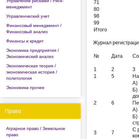
Управление рисками / Риск-
71
менеджмент
80
98
Управленческий учет
99
Финансовый менеджмент /
Итого
Финансовый анализ
Финансы и кредит
Журнал регистрации
Экономика предприятия /
№
Дата
Со
Экономический анализ
Экономическая теория /
1
2
3
экономическая история /
1
5
На
политология
А)
Экономика прочее
Б)
до
2
6
Пе
А)
Право
Б)
ст
Аграрное право / Земельное
С 
3
7
право
ко