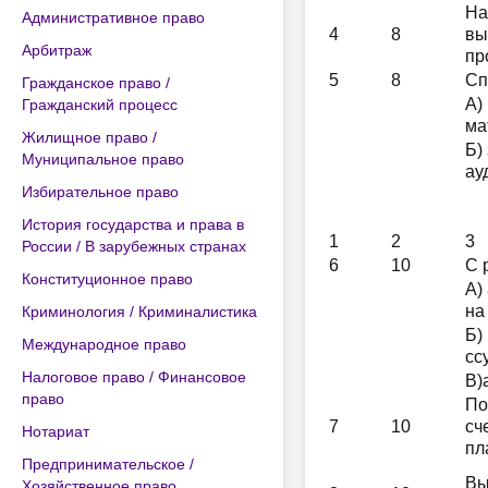
На
Административное право
4
8
вы
Арбитраж
пр
5
8
Сп
Гражданское право /
А)
Гражданский процесс
ма
Жилищное право /
Б)
Муниципальное право
ау
Избирательное право
История государства и права в
1
2
3
России / В зарубежных странах
6
10
С 
Конституционное право
А)
на
Криминология / Криминалистика
Б)
Международное право
сс
Налоговое право / Финансовое
В)
право
По
7
10
сч
Нотариат
пл
Предпринимательское /
Вы
Хозяйственное право