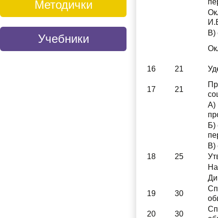
пе
Методички
Ок
И.
В)
Учебники
Ок
16
21
Уд
Пр
17
21
со
А)
пр
Б)
пе
В)
18
25
Ут
На
Ди
Сп
19
30
об
Сп
20
30