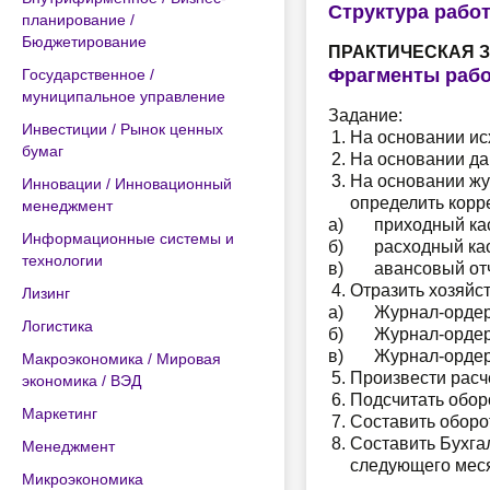
Структура рабо
планирование /
Бюджетирование
ПРАКТИЧЕСКАЯ З
Фрагменты раб
Государственное /
муниципальное управление
Задание:
Инвестиции / Рынок ценных
На основании ис
бумаг
На основании да
На основании жу
Инновации / Инновационный
определить корр
менеджмент
а) приходный кас
Информационные системы и
б) расходный кас
технологии
в) авансовый отч
Отразить хозяйс
Лизинг
а) Журнал-ордер №
Логистика
б) Журнал-ордер №
в) Журнал-ордер №
Макроэкономика / Мировая
Произвести расч
экономика / ВЭД
Подсчитать оборо
Маркетинг
Составить оборо
Составить Бухга
Менеджмент
следующего меся
Микроэкономика