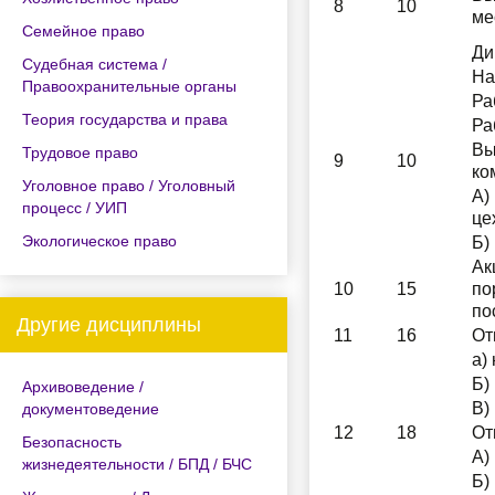
8
10
ме
Семейное право
Ди
Судебная система /
На
Правоохранительные органы
Ра
Теория государства и права
Ра
Вы
Трудовое право
9
10
ко
Уголовное право / Уголовный
А)
процесс / УИП
це
Экологическое право
Б)
Ак
10
15
по
по
Другие дисциплины
11
16
От
а)
Б)
Архивоведение /
В)
документоведение
12
18
От
Безопасность
А)
жизнедеятельности / БПД / БЧС
Б)