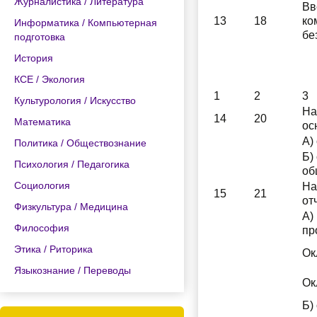
Журналистика / Литература
Вв
13
18
ко
Информатика / Компьютерная
бе
подготовка
История
КСЕ / Экология
1
2
3
Культурология / Искусство
На
14
20
Математика
ос
А)
Политика / Обществознание
Б)
Психология / Педагогика
об
Социология
На
15
21
от
Физкультура / Медицина
А)
Философия
пр
Этика / Риторика
Ок
Языкознание / Переводы
Ок
Б)