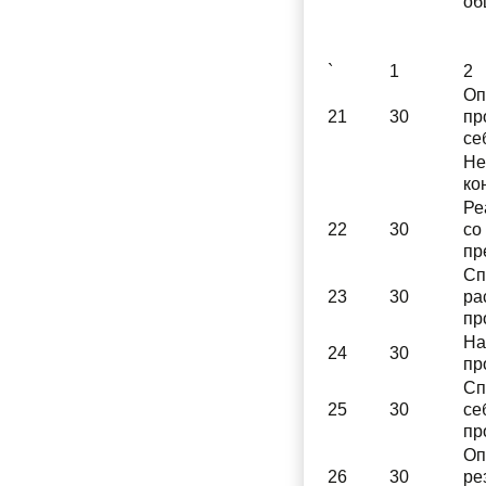
об
`
1
2
Оп
21
30
пр
се
Не
ко
Ре
22
30
со
пр
Сп
23
30
ра
пр
На
24
30
пр
Сп
25
30
се
пр
Оп
26
30
ре