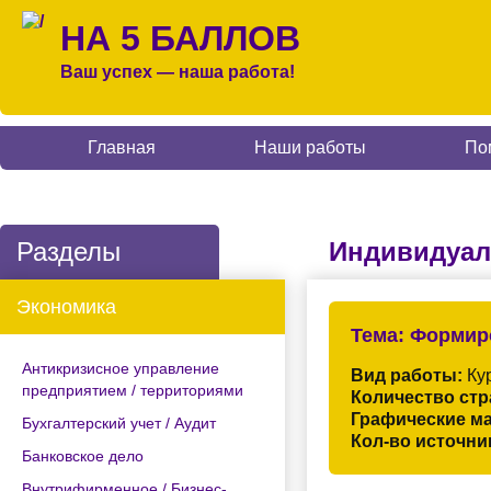
НА 5 БАЛЛОВ
Ваш успех — наша работа!
Главная
Наши работы
По
Разделы
Индивидуал
Экономика
Тема:
Формиро
Антикризисное управление
Вид работы:
Кур
предприятием / территориями
Количество стр
Графические м
Бухгалтерский учет / Аудит
Кол-во источни
Банковское дело
Внутрифирменное / Бизнес-