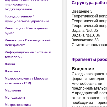
Структура рабо
планирование /
Бюджетирование
Введение 3
Теоретический воп
Государственное /
Теоретический вопр
муниципальное управление
Теоретический вопр
Инвестиции / Рынок ценных
Задача №3. 35
бумаг
Задача №13. 36
Заключение 38
Инновации / Инновационный
Список использова
менеджмент
Информационные системы и
технологии
Фрагменты раб
Лизинг
Введение
Логистика
Складывающаяся в
Макроэкономика / Мировая
форм и методов в
экономика / ВЭД
многообразными 
предпринимательск
Маркетинг
У предприятий пос
Менеджмент
от чего зависит э
необходима ори
Микроэкономика