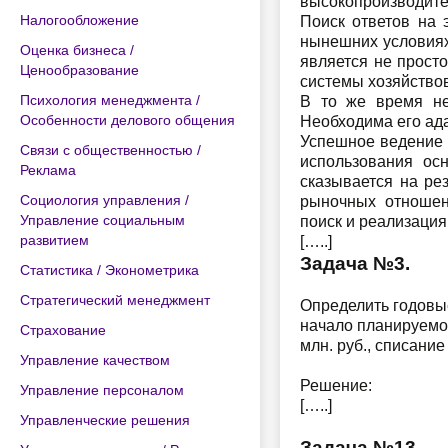
высокопроизводител
Налогообложение
Поиск ответов на 
нынешних условиях
Оценка бизнеса /
является не прост
Ценообразование
системы хозяйство
Психология менеджмента /
В то же время не
Особенности делового общения
Необходима его ада
Успешное ведение 
Связи с общественностью /
использования ос
Реклама
сказывается на ре
Социология управления /
рыночных отношен
Управление социальным
поиск и реализаци
развитием
[…..]
Задача №3.
Статистика / Эконометрика
Стратегический менеджмент
Определить годовы
начало планируемог
Страхование
млн. руб., списани
Управление качеством
Решение:
Управление персоналом
[…..]
Управленческие решения
Задача №13.