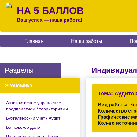
НА 5 БАЛЛОВ
Ваш успех — наша работа!
Главная
Наши работы
По
Разделы
Индивидуал
Экономика
Тема:
Аудитор
Антикризисное управление
Вид работы:
Кон
предприятием / территориями
Количество стр
Графические м
Бухгалтерский учет / Аудит
Кол-во источни
Банковское дело
Внутрифирменное / Бизнес-