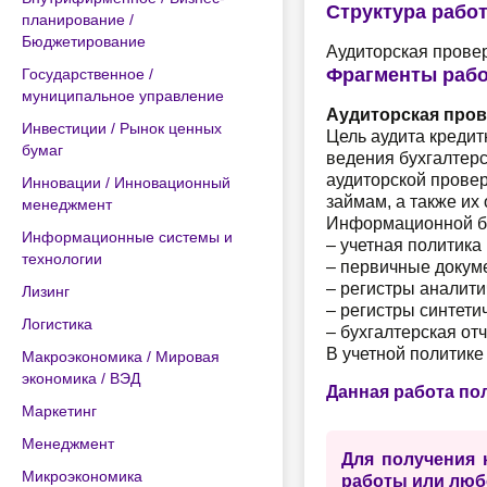
Структура рабо
планирование /
Бюджетирование
Аудиторская проверка к
Фрагменты раб
Государственное /
муниципальное управление
Аудиторская пров
Инвестиции / Рынок ценных
Цель аудита кредит
бумаг
ведения бухгалтерс
аудиторской прове
Инновации / Инновационный
займам, а также их
менеджмент
Информационной ба
Информационные системы и
– учетная политика
технологии
– первичные докуме
– регистры аналитич
Лизинг
– регистры синтетич
Логистика
– бухгалтерская отч
В учетной политике 
Макроэкономика / Мировая
экономика / ВЭД
Данная работа по
Маркетинг
Менеджмент
Для получения 
Микроэкономика
работы или люб