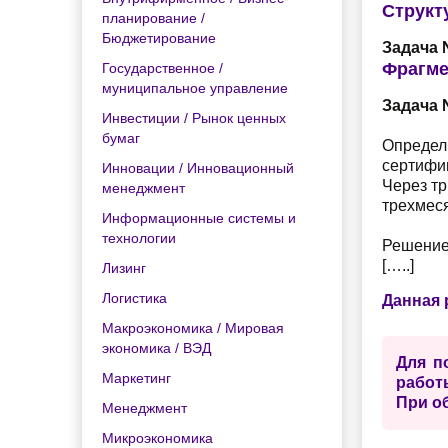
Структ
планирование /
Бюджетирование
Задача №13 ..
Фрагме
Государственное /
муниципальное управление
Задача 
Инвестиции / Рынок ценных
бумаг
Определи
сертифик
Инновации / Инновационный
Через тр
менеджмент
трехмес
Информационные системы и
технологии
Решение
[…..]
Лизинг
Логистика
Данная 
Макроэкономика / Мировая
экономика / ВЭД
Для п
Маркетинг
работ
При о
Менеджмент
Микроэкономика