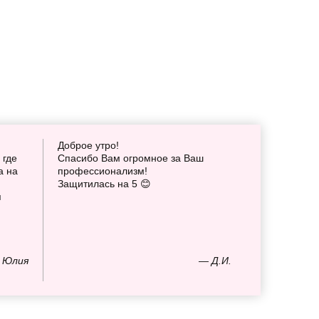
Доброе утро!
 где
Спасибо Вам огромное за Ваш
а на
профессионализм!
Защитилась на 5 😊
я
 Юлия
— Д.И.