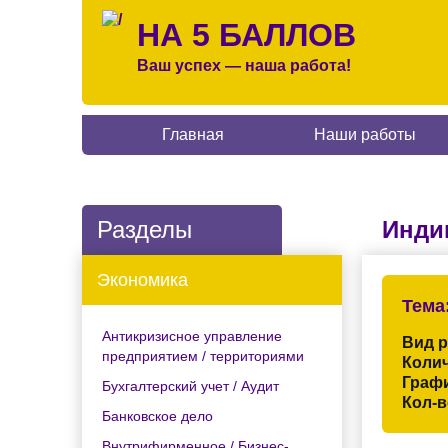
НА 5 БАЛЛОВ
Ваш успех — наша работа!
Главная
Наши работы
Разделы
Инди
Экономика
Тема
Антикризисное управление
Вид 
предприятием / территориями
Колич
Граф
Бухгалтерский учет / Аудит
Кол-в
Банковское дело
Внутрифирменное / Бизнес-