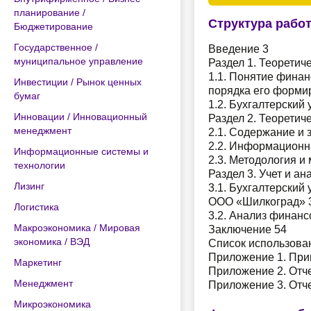
планирование /
Структура рабо
Бюджетирование
Государственное /
Введение 3
муниципальное управление
Раздел 1. Теоретич
1.1. Понятие финан
Инвестиции / Рынок ценных
порядка его форми
бумаг
1.2. Бухгалтерский
Инновации / Инновационный
Раздел 2. Теоретич
менеджмент
2.1. Содержание и 
2.2. Информационн
Информационные системы и
2.3. Методология и
технологии
Раздел 3. Учет и а
Лизинг
3.1. Бухгалтерский
ООО «Шилкоград» 
Логистика
3.2. Анализ финан
Макроэкономика / Мировая
Заключение 54
экономика / ВЭД
Список использова
Приложение 1. Прим
Маркетинг
Приложение 2. Отч
Менеджмент
Приложение 3. Отч
Микроэкономика