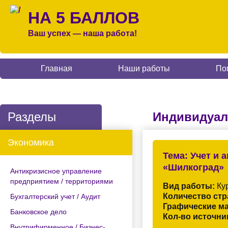
НА 5 БАЛЛОВ
Ваш успех — наша работа!
Главная
Наши работы
По
Разделы
Индивидуал
Экономика
Тема:
Учет и 
«Шилкоград»
Антикризисное управление
предприятием / территориями
Вид работы:
Кур
Количество стр
Бухгалтерский учет / Аудит
Графические м
Банковское дело
Кол-во источни
Внутрифирменное / Бизнес-