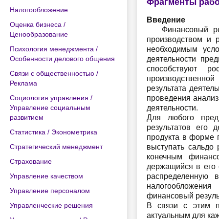
Фрагменты раб
Налогообложение
Введение
Оценка бизнеса /
Финансовый резул
Ценообразование
производством и р
Психология менеджмента /
необходимым усло
Особенности делового общения
деятельности пред
способствуют ро
Связи с общественностью /
производственной
Реклама
результата деятел
Социология управления /
проведения анализ
Управление социальным
деятельности.
развитием
Для любого предп
результатов его 
Статистика / Эконометрика
продукта в форме 
Стратегический менеджмент
выступать сальдо 
конечным финансо
Страхование
держащийся в его 
Управление качеством
распределенную 
налогообложения
Управление персоналом
финансовый результ
Управленческие решения
В связи с этим п
актуальным для ка