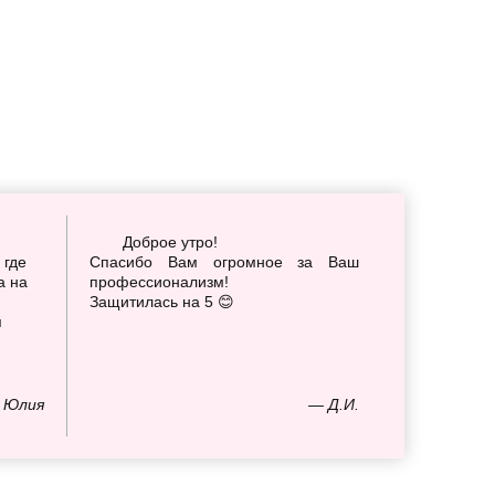
Доброе утро!
 где
Спасибо Вам огромное за Ваш
а на
профессионализм!
Защитилась на 5 😊
я
 Юлия
— Д.И.