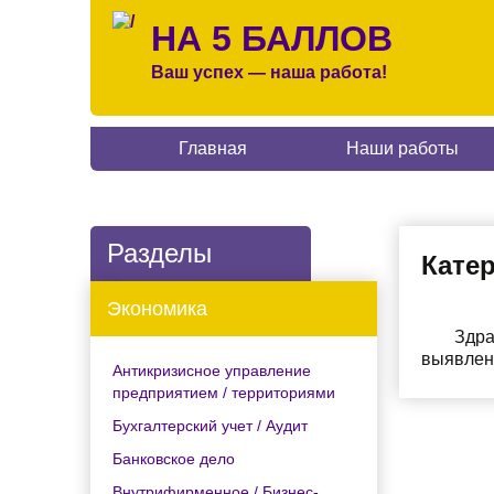
НА 5 БАЛЛОВ
Ваш успех — наша работа!
Главная
Наши работы
Разделы
Катер
Экономика
Здра
выявлен
Антикризисное управление
предприятием / территориями
Бухгалтерский учет / Аудит
Банковское дело
Внутрифирменное / Бизнес-