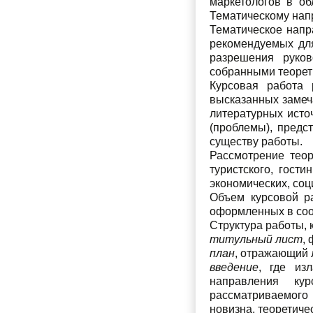
маркетологов в об
Тематическому нап
Тематическое напр
рекомендуемых для
разрешения руков
собранными теорет
Курсовая работа 
высказанных замеч
литературных исто
(проблемы), предст
существу работы.
Рассмотрение теор
туристского, гост
экономических, соц
Объем курсовой р
оформленных в соо
Структура работы, к
титульный лист
,
план
, отражающий 
введение
, где из
направления кур
рассматриваемого 
новизна, теоретиче