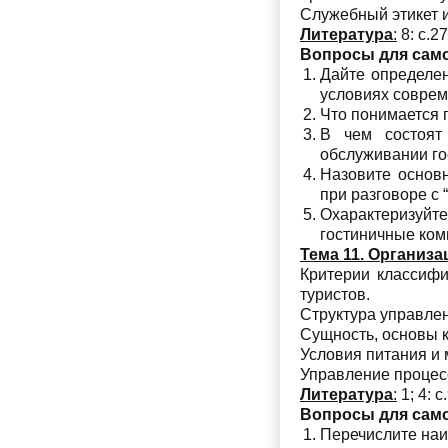
Служебный этикет и
Литература
:
8: с.27
Вопросы для сам
Дайте определен
условиях соврем
Что понимается 
В чем состоят
обслуживании го
Назовите основ
при разговоре с
Охарактеризуйт
гостиничные ком
Тема 11. Организ
Критерии классифи
туристов.
Структура управле
Сущность, основы 
Условия питания и
Управление процесс
Литература
:
1; 4: с
Вопросы для сам
Перечислите наи