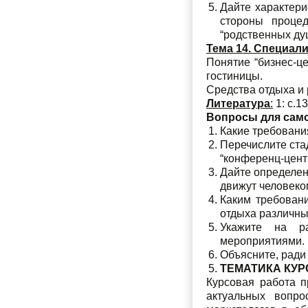
Дайте характери
стороны проце
“родственных ду
Тема 14. Специал
Понятие “бизнес-це
гостиницы.
Средства отдыха и 
Литература
:
1: с.13
Вопросы для сам
Какие требовани
Перечислите ста
“конференц-цент
Дайте определен
движут человеко
Каким требован
отдыха различны
Укажите на ра
мероприятиями.
Объясните, ради 
ТЕМАТИКА КУР
Курсовая работа п
актуальных вопро