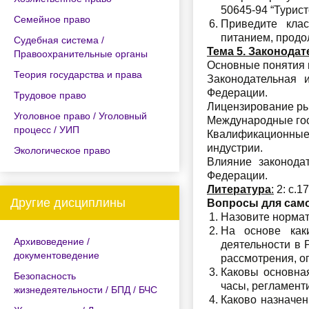
50645-94 “Турис
Семейное право
Приведите клас
питанием, продо
Судебная система /
Тема 5. Законода
Правоохранительные органы
Основные понятия и
Теория государства и права
Законодательная 
Федерации.
Трудовое право
Лицензирование ры
Уголовное право / Уголовный
Международные гос
процесс / УИП
Квалификационные 
индустрии.
Экологическое право
Влияние законода
Федерации.
Литература
:
2: с.17
Другие дисциплины
Вопросы для сам
Назовите нормат
На основе каки
Архивоведение /
деятельности в 
документоведение
рассмотрения, о
Каковы основна
Безопасность
часы, регламент
жизнедеятельности / БПД / БЧС
Каково назначен