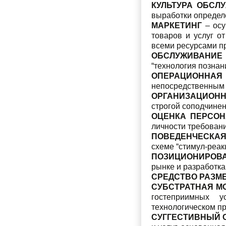
КУЛЬТУРА ОБСЛ
выработки определе
МАРКЕТИНГ
– осу
товаров и услуг о
всеми ресурсами пр
ОБСЛУЖИВАНИЕ
“технология познани
ОПЕРАЦИОННАЯ
непосредственным 
ОРГАНИЗАЦИОНН
строгой соподчине
ОЦЕНКА ПЕРСО
личности требовани
ПОВЕДЕНЧЕСКАЯ
схеме “стимул-реак
ПОЗИЦИОНИРОВА
рынке и разработка
СРЕДСТВО РАЗМ
СУБСТРАТНАЯ М
гостеприимных у
технологическом п
СУГГЕСТИВНЫЙ 