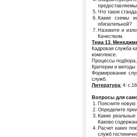
предоставляемых
Что такое станд
Какие схемы ис
обязательной?
Назовите и изл
Качеством.
Тема 13. Менеджм
Кадровая служба ка
комплексе.
Процессы подбора, 
Критерии и методы 
Формирование служ
служб.
Литература
:
4: с.16
Вопросы для сам
Поясните новую 
Определите преи
Какие реальные
Каково содержан
Расчет каких по
служб гостиничн