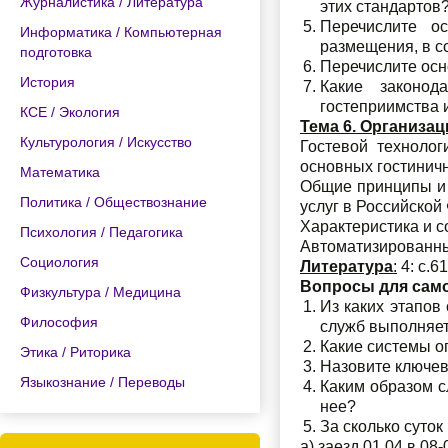
Журналистика / Литература
этих стандартов
Перечислите о
Информатика / Компьютерная
размещения, в с
подготовка
Перечислите осн
История
Какие законод
гостеприимства 
КСЕ / Экология
Тема 6. Организа
Культурология / Искусство
Гостевой техноло
основных гостиничн
Математика
Общие принципы и 
Политика / Обществознание
услуг в Российской 
Характеристика и с
Психология / Педагогика
Автоматизированны
Социология
Литература
:
4: с.61
Вопросы для сам
Физкультура / Медицина
Из каких этапов
Философия
служб выполняет
Какие системы о
Этика / Риторика
Назовите ключев
Языкознание / Переводы
Каким образом с
нее?
За сколько суток
а) заезд 01.04 в 08-