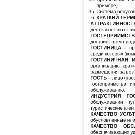
примере).
Система бонусов 
КРАТКИЙ ТЕР
АТТРАКТИВНОС
деятельности гости
ГОСТЕПРИИМСТ
достоинством проде
ГОСТИНИЦА
– пре
среди которых (ко
ГОСТИНИЧНАЯ 
организацию кратк
размещения за воз
ГОСТЬ
– лицо (пос
гостеприимства тип
обслуживанию.
ИНДУСТРИЯ ГО
обслуживании пут
туристические агент
КАЧЕСТВО УСЛУ
обусловленные или
КАЧЕСТВО ОБС
обеспечивающих уд