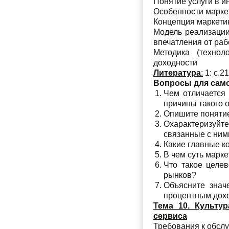
Понятие услуги в и
Особенности маркет
Концепция маркети
Модель реализации
впечатления от раб
Методика (технол
доходности
Литература
:
1: с.21
Вопросы для сам
Чем отличается 
причины такого о
Опишите понятие
Охарактеризуйт
связанные с ним
Какие главные к
В чем суть марк
Что такое целев
рынков?
Объясните знач
процентным дох
Тема 10. Культу
сервиса
Требования к обсл