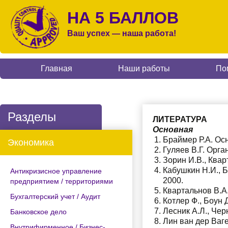
НА 5 БАЛЛОВ
Ваш успех — наша работа!
Главная
Наши работы
По
Разделы
ЛИТЕРАТУРА
Основная
Браймер Р.А. Осн
Экономика
Гуляев В.Г. Орга
Зорин И.В., Квар
Кабушкин Н.И., Б
Антикризисное управление
2000.
предприятием / территориями
Квартальнов В.А.
Бухгалтерский учет / Аудит
Котлер Ф., Боун 
Лесник А.Л., Чер
Банковское дело
Лин ван дер Ваге
Внутрифирменное / Бизнес-