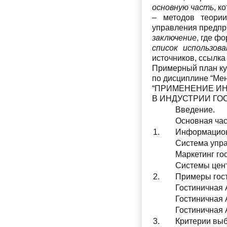
основную часть
, к
– методов теории
управления предпр
заключение
, где ф
список использов
источников, ссылка
Примерный план ку
по дисциплине “Ме
“ПРИМЕНЕНИЕ И
В ИНДУСТРИИ ГО
Введение.
Основная час
1.
Информационн
Система упр
Маркетинг го
Системы цент
2.
Примеры гос
Гостиничная 
Гостиничная 
Гостиничная
3.
Критерии выб