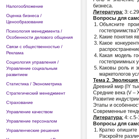
бизнеса.
Налогообложение
Литература
:
3: с.29
Оценка бизнеса /
Вопросы для сам
Ценообразование
Объясните прои
гостеприимства?
Психология менеджмента /
Какие понятия я
Особенности делового общения
Какое конкурен
Связи с общественностью /
распространение
Реклама
Какая модель го
гостеприимных у
Социология управления /
Каковы роль и 
Управление социальным
маркетологов ус
развитием
Тема 2. Эволюция
Статистика / Эконометрика
Древний мир (IY тыс
Средние века (V – X
Стратегический менеджмент
Развитие индустрии
Страхование
Этапы и особенност
Современные тенде
Управление качеством
Литература
:
4: с.5-
Управление персоналом
Вопросы для сам
Кратко опишите
Управленческие решения
Раскройте разли