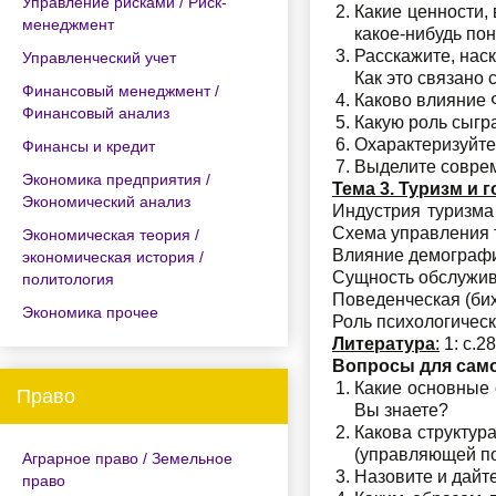
Управление рисками / Риск-
Какие ценности,
менеджмент
какое-нибудь пон
Расскажите, нас
Управленческий учет
Как это связано
Финансовый менеджмент /
Каково влияние 
Финансовый анализ
Какую роль сыгр
Охарактеризуйте
Финансы и кредит
Выделите соврем
Экономика предприятия /
Тема 3. Туризм и 
Экономический анализ
Индустрия туризма 
Схема управления 
Экономическая теория /
Влияние демографи
экономическая история /
Сущность обслужива
политология
Поведенческая (бих
Экономика прочее
Роль психологическ
Литература
:
1: с.28
Вопросы для сам
Какие основные 
Право
Вы знаете?
Какова структур
(управляющей по
Аграрное право / Земельное
Назовите и дайт
право