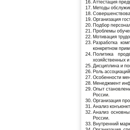
Аттестация пред
Методы обслужив
Совершенствован
Организация гос
Подбор персонал
Проблемы обучен
Мотивация трудо
Разработка ком
конкретном прим
Политика прод
хозяйственных и
Дисциплина и по
Роль ассоциаций
Особенности мен
Менеджмент инфо
Опыт становлени
России.
Организация про
Анализ конъюнкт
Анализ основны
России.
Внутренний марк
Организация сп