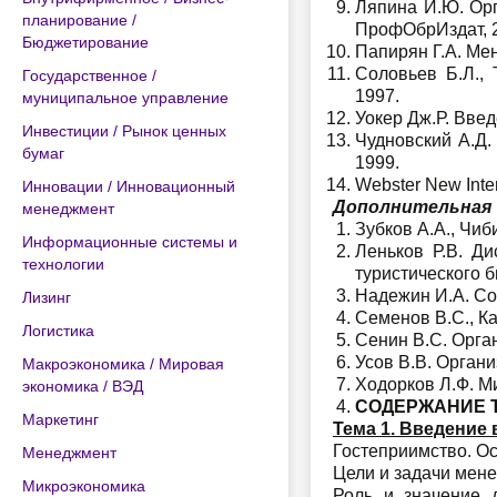
Ляпина И.Ю. Орг
планирование /
ПрофОбрИздат, 
Бюджетирование
Папирян Г.А. Мен
Соловьев Б.Л., 
Государственное /
1997.
муниципальное управление
Уокер Дж.Р. Введ
Инвестиции / Рынок ценных
Чудновский А.Д.
бумаг
1999.
Webster New Inter
Инновации / Инновационный
Дополнительная
менеджмент
Зубков А.А., Чиб
Информационные системы и
Леньков Р.В. Д
технологии
туристического би
Надежин И.А. Со
Лизинг
Семенов В.С., Ка
Логистика
Сенин В.С. Орган
Усов В.В. Органи
Макроэкономика / Мировая
Ходорков Л.Ф. Ми
экономика / ВЭД
СОДЕРЖАНИЕ 
Маркетинг
Тема 1. Введение
Гостеприимство. Ос
Менеджмент
Цели и задачи мен
Микроэкономика
Роль и значение д