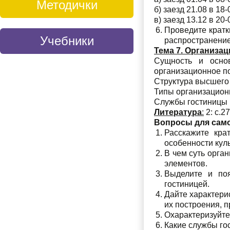
Методички
б) заезд 21.08 в 18-
в) заезд 13.12 в 20-
Проведите кратк
Учебники
распространение
Тема 7. Организа
Сущность и осно
организационное п
Структура высшего 
Типы организационн
Службы гостиницы и
Литература
:
2: с.27
Вопросы для сам
Расскажите кра
особенности кул
В чем суть орга
элементов.
Выделите и поя
гостиницей.
Дайте характери
их построения, 
Охарактеризуйте
Какие службы го