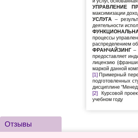
и услуг, основанна
УПРАВЛЕНИЕ П
максимизации дохо
УСЛУГА
– результ
деятельности испол
ФУНКЦИОНАЛЬНА
процессы управлени
распределением обя
ФРАНЧАЙЗИНГ
– 
предоставляет инд
лицензию (франшиз
маркой данной комп
[1]
Примерный переч
подготовленных ст
дисциплине “Менедж
[2]
Курсовой проект
учебном году
Отзывы