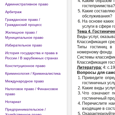
Каким образом п
Административное право
гостеприимства?
Какие составляю
Арбитраж
обслуживания?
Гражданское право /
На основе каких
Гражданский процесс
услуги в сфере 
Тема 4. Гостиничн
Жилищное право /
Виды услуг, оказыв
Муниципальное право
Классификация сре
Избирательное право
Типы гостиниц в 
номерному фонду.
История государства и права в
Системы классифик
России / В зарубежных странах
Классификация гос
Конституционное право
Литература
:
4: с.19
Вопросы для сам
Криминология / Криминалистика
Приведите опред
Международное право
гостиничных усл
Какие виды услу
Налоговое право / Финансовое
Что означают п
право
гостиничный про
Нотариат
Перечислите наи
входящие в сост
Предпринимательское /
Охарактеризуйте
Хозяйственное право