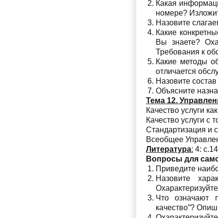
Какая информаци
номере? Изложит
Назовите слагае
Какие конкретн
Вы знаете? Оха
Требования к об
Какие методы о
отличается обслуж
Назовите состав
Объясните назна
Тема 12. Управлен
Качество услуги ка
Качество услуги с 
Стандартизация и с
Всеобщее Управлени
Литература
:
4: с.14
Вопросы для сам
Приведите наибо
Назовите харак
Охарактеризуйте 
Что означают п
качество”? Опиш
Охарактеризуй