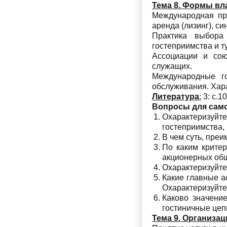
Тема 8. Формы вл
Международная пра
аренда (лизинг), с
Практика выбора
гостеприимства и т
Ассоциации и сою
служащих.
Международные го
обслуживания. Хара
Литература
:
3: с.10
Вопросы для сам
Охарактеризуйт
гостеприимства,
В чем суть, пре
По каким крите
акционерных общ
Охарактеризуйте
Какие главные а
Охарактеризуйте
Каково значени
гостиничные цеп
Тема 9. Организац