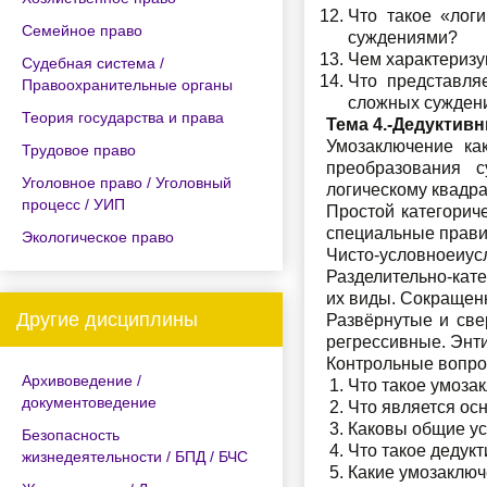
Что такое «лог
Семейное право
суждениями?
Чем характеризу
Судебная система /
Что представля
Правоохранительные органы
сложных сужден
Теория государства и права
Тема 4.-Дедуктив
Умозаключение ка
Трудовое право
преобразования с
Уголовное право / Уголовный
логическому квадра
процесс / УИП
Простой категорич
специальные прави
Экологическое право
Чисто-условноеи
Разделительно-кат
их виды. Сокращен
Другие дисциплины
Развёрнутые и све
регрессивные. Энт
Контрольные вопр
Архивоведение /
Что такое умоза
документоведение
Что является ос
Каковы общие ус
Безопасность
Что такое дедук
жизнедеятельности / БПД / БЧС
Какие умозаклю