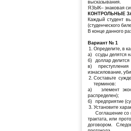
высказывания.
ЯЗЫК– знаковая си
КОНТРОЛЬНЫЕ З
Каждый студент вы
(студенческого бил
В конце данного ра
Вариант № 1
Определите, в к
а) ссуды делятся н
б) доллар делится 
в) преступления п
изнасилование, уби
Составьте сужд
терминов:
а) элемент эконо
распределен);
б) предприятие (су
Установите хара
Соглашение со вза
трактата, или прот
договором. Следо
протокола.