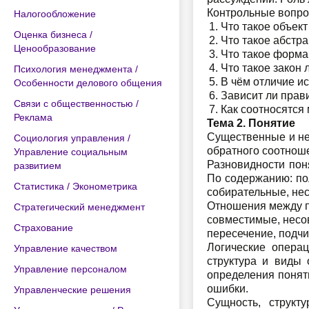
Контрольные вопр
Налогообложение
Что такое объек
Оценка бизнеса /
Что такое абстр
Ценообразование
Что такое форм
Что такое закон
Психология менеджмента /
В чём отличие и
Особенности делового общения
Зависит ли прав
Связи с общественностью /
Как соотносятся
Реклама
Тема 2. Понятие
Существенные и не
Социология управления /
обратного соотнош
Управление социальным
Разновидности пон
развитием
По содержанию: по
Статистика / Эконометрика
собирательные, не
Отношения между п
Стратегический менеджмент
совместимые, несо
Страхование
пересечение, подч
Логические опера
Управление качеством
структура и виды
Управление персоналом
определения понят
ошибки.
Управленческие решения
Сущность, структ