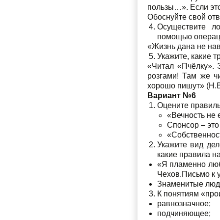
пользы…». Если это
Обоснуйте свой отв
Осуществите ло
помощью операц
«Жизнь дана не нав
Укажите, какие 
«Читал «Пчёлку». Э
розгами! Там же ч
хорошо пишут» (Н.В
Вариант №6
Оцените правиль
«Вечность не 
Спонсор – это
«Собственност
Укажите вид дел
какие правила н
«Я пламенно люб
Чехов.Письмо к у
Знаменитые люди 
К понятиям «прои
равнозначное;
подчиняющее;