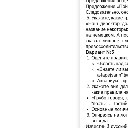
Предложения по це
Предложение «Пой, 
Следовательно, он
Укажите, какие 
«Наш директор дол
название некоторых
на немецком. А пос
сказал лишнее сл
превосходительство
Вариант №5
Оцените правиль
«Власть над с
«Знаете ли вы
a-lapejsann” (
Аквариум – кр
Укажите вид дел
какие правила н
«Грубо говоря,
“поэты”… Третий 
Основные логиче
Опираясь на лог
вывода.
Известный русский