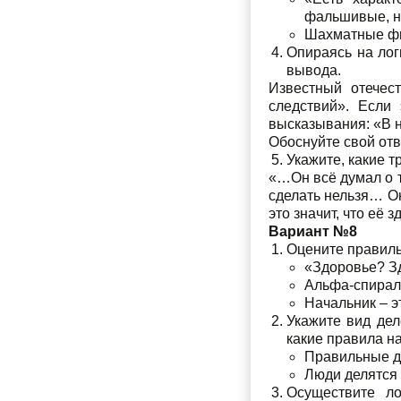
фальшивые, н
Шахматные фиг
Опираясь на лог
вывода.
Известный отечес
следствий». Если
высказывания: «В н
Обоснуйте свой отв
Укажите, какие 
«…Он всё думал о то
сделать нельзя… Он
это значит, что её 
Вариант №8
Оцените правиль
«Здоровье? Зд
Альфа-спираль
Начальник – 
Укажите вид дел
какие правила н
Правильные др
Люди делятся н
Осуществите ло