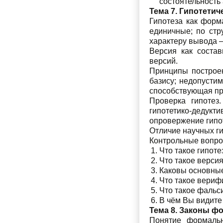
состоятельность
Тема 7. Гипотети
Гипотеза как форм
единичные; по стр
характеру вывода 
Версия как состав
версий.
Принципы построен
базису; недопусти
способствующая пр
Проверка гипотез
гипотетико-дедук
опровержение гипо
Отличие научных г
Контрольные вопр
Что такое гипот
Что такое версия
Каковы основные
Что такое вериф
Что такое фальс
В чём Вы видите
Тема 8. Законы ф
Понятие формальн