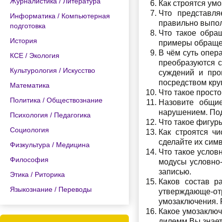
Журналистика / Литература
Как строятся ум
Что представля
Информатика / Компьютерная
правильно выпол
подготовка
Что такое обра
История
примеры обращен
В чём суть опер
КСЕ / Экология
преобразуются 
Культурология / Искусство
суждений и про
посредством кру
Математика
Что такое просто
Политика / Обществознание
Назовите общие
нарушением. Под
Психология / Педагогика
Что такое фигур
Социология
Как строятся ч
сделайте их сим
Физкультура / Медицина
Что такое услов
Философия
модусы условно-
записью.
Этика / Риторика
Каков состав р
Языкознание / Переводы
утверждающе-о
умозаключения. 
Какое умозаключ
дилемм Вы знае