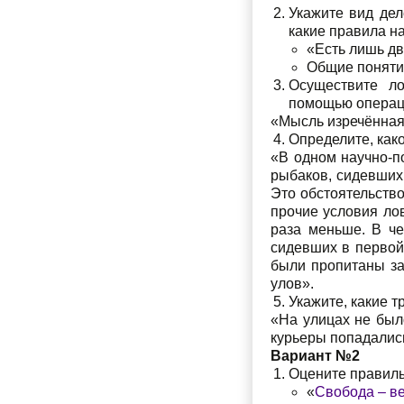
Укажите вид дел
какие правила н
«Есть лишь дв
Общие поняти
Осуществите ло
помощью операц
«Мысль изречённая 
Определите, как
«В одном научно-п
рыбаков, сидевших 
Это обстоятельство
прочие условия ло
раза меньше. В че
сидевших в первой 
были пропитаны зап
улов».
Укажите, какие 
«На улицах не было
курьеры попадались
Вариант №2
Оцените правиль
«
Свобода – в