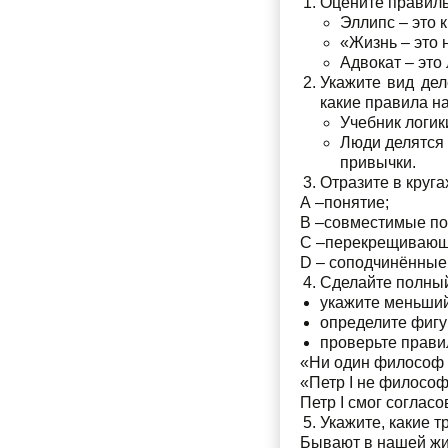
Оцените правиль
Эллипс – это 
«Жизнь – это 
Адвокат – эт
Укажите вид дел
какие правила н
Учебник логик
Люди делятся 
привычки.
Отразите в круг
А –понятие;
В –совместимые по
С –перекрещивающ
D – соподчинённые
Сделайте полный
укажите меньший
определите фигу
проверьте прави
«Ни один философ н
«Петр I не филосо
Петр I смог соглас
Укажите, какие 
Бывают в нашей жи