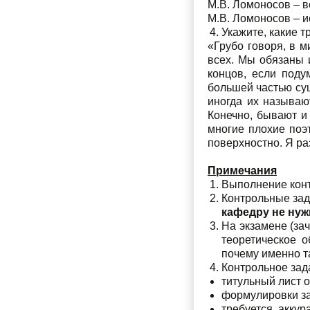
М.В. Ломоносов – в
М.В. Ломоносов – и
Укажите, какие 
«Грубо говоря, в м
всех. Мы обязаны 
концов, если поду
большей частью сущ
иногда их называю
Конечно, бывают и
многие плохие поэ
поверхностно. Я ра
Примечания
Выполнение конт
Контрольные зад
кафедру не нуж
На экзамене (зач
теоретическое о
почему именно т
Контрольное за
титульный лист 
формулировки за
требуется акку