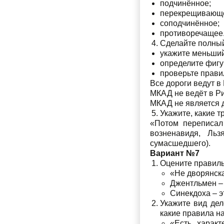
подчинённое;
перекрещивающ
соподчинённое;
противоречащее
Сделайте полный
укажите меньший
определите фигу
проверьте прави
Все дороги ведут в
МКАД не ведёт в Р
МКАД не является 
Укажите, какие 
«Потом переписал
возненавидя, Льз
сумасшедшего).
Вариант №7
Оцените правиль
«Не дворянска
Джентльмен – 
Синекдоха – э
Укажите вид дел
какие правила н
«Есть характ