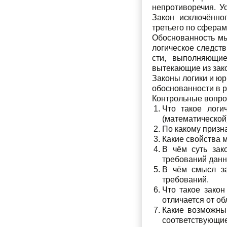
непротиворечия. У
Закон исключённог
третьего по сферам
Обоснованность мы
логическое следств
сти, выполняющие
вытекающие из зако
Законы логики и ю
обоснованности в 
Контрольные вопр
Что такое логи
(математической
По какому призн
Какие свойства
В чём суть зак
требований данн
В чём смысл за
требований.
Что такое закон
отличается от о
Какие возможны
соответствующи