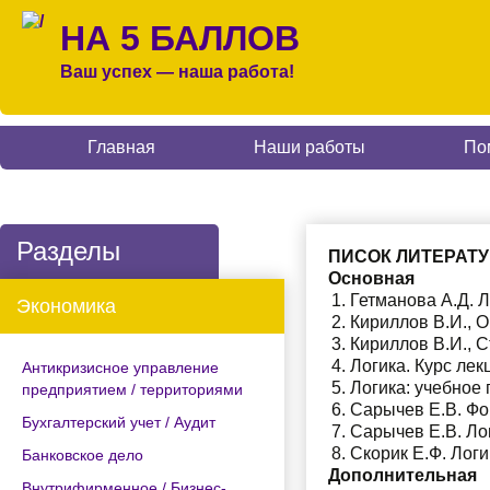
НА 5 БАЛЛОВ
Ваш успех — наша работа!
Главная
Наши работы
По
Разделы
ПИСОК ЛИТЕРАТ
Основная
Гетманова А.Д. Ло
Экономика
Кириллов В.И., О
Кириллов В.И., С
Логика. Курс лекц
Антикризисное управление
Логика: учебное п
предприятием / территориями
Сарычев Е.В. Фор
Бухгалтерский учет / Аудит
Сарычев Е.В. Лог
Скорик Е.Ф. Логик
Банковское дело
Дополнительная
Внутрифирменное / Бизнес-