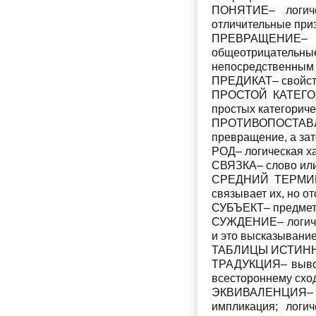
ПОНЯТИЕ– логич
отличительные при
ПРЕВРАЩЕНИЕ– лог
общеотрицательны
непосредствен­ным
ПРЕДИКАТ– свойств
ПРОСТОЙ КАТЕГОРИ
простых категориче
ПРОТИВОПОСТАВЛЕ
превращение, а за
РОД– логическая ха
СВЯЗКА– слово или 
СРЕДНИЙ ТЕРМИН– 
связывает их, но от
СУБЪЕКТ– предмет 
СУЖДЕНИЕ– логичес
и это высказывани
ТАБЛИЦЫ ИСТИННОС
ТРАДУКЦИЯ– вывод 
всестороннему схо
ЭКВИВАЛЕНЦИЯ– логи
импликация; логи