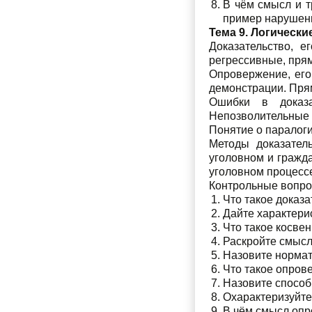
В чём смысл и т
пример нарушени
Тема 9. Логическ
Доказательство, е
регрессивные, пря
Опровержение, его 
демонстрации. Пря
Ошибки в доказа
Непозволительные 
Понятие о паралоги
Методы доказател
уголовном и гражд
уголовном процесс
Контрольные вопр
Что такое доказа
Дайте характери
Что такое косвен
Раскройте смысл 
Назовите нормат
Что такое опрове
Назовите способ
Охарактеризуйте
В чём смысл опр