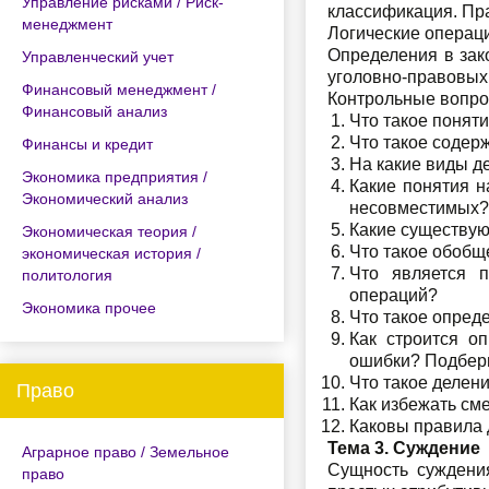
Управление рисками / Риск-
классификация. Пр
менеджмент
Логические операц
Определения в зак
Управленческий учет
уголовно-правовых
Финансовый менеджмент /
Контрольные вопр
Финансовый анализ
Что такое понят
Что такое содер
Финансы и кредит
На какие виды д
Экономика предприятия /
Какие понятия 
Экономический анализ
несовместимых?
Какие существую
Экономическая теория /
Что такое обобщ
экономическая история /
Что является 
политология
операций?
Экономика прочее
Что такое опред
Как строится о
ошибки? Подбер
Что такое делен
Право
Как избежать см
Каковы правила 
Тема 3. Суждение
Аграрное право / Земельное
Сущность суждени
право