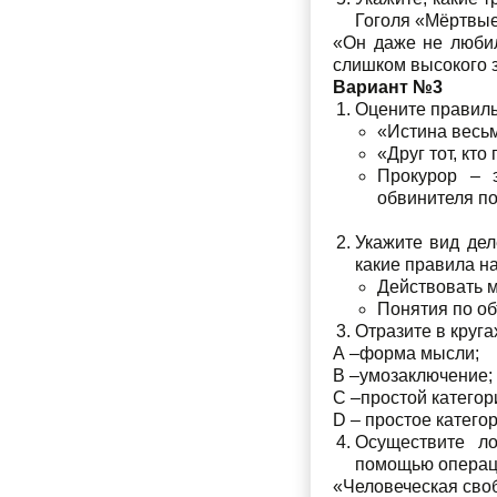
Гоголя «Мёртвые
«Он даже не любил
слишком высокого 
Вариант №3
Оцените правиль
«Истина весь
«Друг тот, кто
Прокурор – 
обвинителя по
Укажите вид дел
какие правила н
Действовать м
Понятия по об
Отразите в круг
А –форма мысли;
В –умозаключение;
С –простой категор
D – простое катего
Осуществите ло
помощью операц
«Человеческая своб