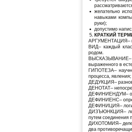
рассматриваются
желательно испо
навыками компь
руки);
допустимо напис
КРАТКИЙ ТЕР
АРГУМЕНТАЦИЯ– при
ВИД– каждый класс
родом.
ВЫСКАЗЫВАНИЕ– те
выраженного в есте
ГИПОТЕЗА– научное
процесса, явления;
ДЕДУКЦИЯ– разновид
ДЕНОТАТ– непосред
ДЕФИНИЕНДУМ– опре
ДЕФИНИЕНС– опреде
ДЕФИНИЦИЯ– логиче
ДИЗЪЮНКЦИЯ– логич
путем соединения п
ДИХОТОМИЯ– делени
два противоречащих