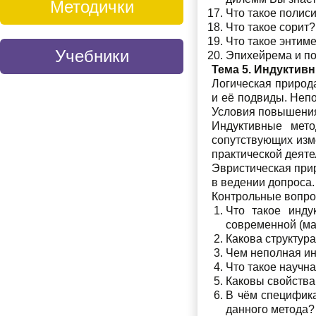
Методички
Что такое полиси
Что такое сорит?
Что такое энтим
Учебники
Эпихейрема и по
Тема 5. Индуктив
Логическая природ
и её подвиды. Непо
Условия повышения
Индуктивные мето
сопутствующих изм
практической деяте
Эвристическая прир
в ведении допроса.
Контрольные вопр
Что такое инду
современной (ма
Какова структур
Чем неполная ин
Что такое научн
Каковы свойства
В чём специфика
данного метода?