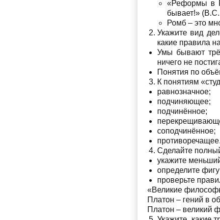
«Реформы в Р
бывает!» (В.С
Ромб – это мн
Укажите вид дел
какие правила н
Умы бывают трёх
ничего не постиг
Понятия по объё
К понятиям «студ
равнозначное;
подчиняющее;
подчинённое;
перекрещивающ
соподчинённое;
противоречащее
Сделайте полный
укажите меньший
определите фигу
проверьте прави
«Великие философы 
Платон – гений в о
Платон – великий 
Укажите, какие 