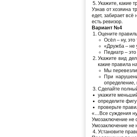
Укажите, какие 
Узнав от хозяина т
едет, забирает всё
есть ревизор.
Вариант №4
Оцените правиль
Осёл – ну, это
«Дружба – не у
Педиатр – это
Укажите вид дел
какие правила н
Мы перевезли 
При нарушени
определение, 
Сделайте полный
укажите меньший
определите фигу
проверьте прави
«…Все суждения ну
Умозаключение не 
Умозаключение не 
Установите прав