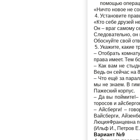
помощью операц
«Ничто новое не с
Установите прав
«Кто себе друзей не
Он – враг самому с
Следовательно, он 
Обоснуйте свой отв
Укажите, какие 
– Отобрать комнату
права имеет. Тем б
– Как вам не стыд
Ведь он сейчас на
– Что ещё за парал
мы не знаем. В гим
Пажеский корпус.
– Да вы поймите!– 
торосов и айсберго
– Айсберги! – гов
Вайсберги, Айзенбе
ЛюцияФранцевна по
(Ильф И., Петров Е.
Вариант №9