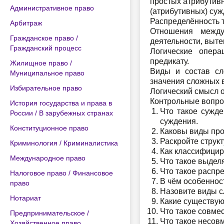
простых атрибутивн
Административное право
(атрибутивных) суж
Распределённость т
Арбитраж
Отношения между
Гражданское право /
деятельности, выт
Гражданский процесс
Логические опера
предикату.
Жилищное право /
Виды и состав сл
Муниципальное право
значения сложных 
Избирательное право
Логический смысл 
Контрольные вопр
История государства и права в
Что такое сужд
России / В зарубежных странах
суждения.
Конституционное право
Каковы виды прос
Раскройте струк
Криминология / Криминалистика
Как классифицир
Международное право
Что такое выде
Что такое распр
Налоговое право / Финансовое
В чём особеннос
право
Назовите виды с
Нотариат
Какие существу
Что такое совме
Предпринимательское /
Что такое несов
Хозяйственное право