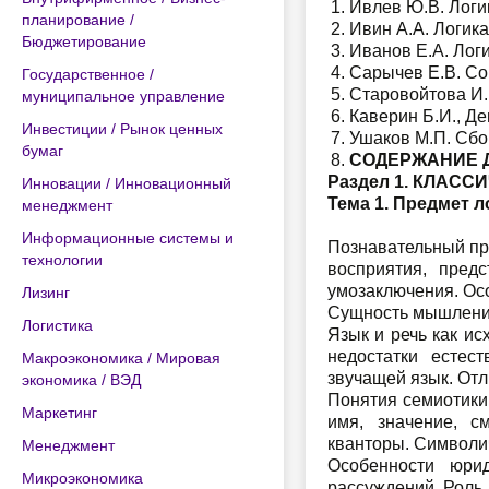
Ивлев Ю.В. Логик
планирование /
Ивин А.А. Логика.
Бюджетирование
Иванов Е.А. Логик
Сарычев Е.В. Со
Государственное /
Старовойтова И.Е
муниципальное управление
Каверин Б.И., Де
Инвестиции / Рынок ценных
Ушаков М.П. Сбор
бумаг
СОДЕРЖАНИЕ 
Раздел 1. КЛАСС
Инновации / Инновационный
Тема 1. Предмет л
менеджмент
Информационные системы и
Познавательный пр
технологии
восприятия, пред
умозаключения. Ос
Лизинг
Сущность мышления 
Логистика
Язык и речь как и
недостатки естес
Макроэкономика / Мировая
звучащей язык. Отл
экономика / ВЭД
Понятия семиотики,
Маркетинг
имя, значение, см
кванторы. Символич
Менеджмент
Особенности юрид
Микроэкономика
рассуждений. Роль 