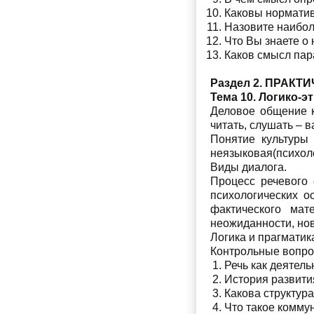
Каковы нормати
Назовите наибол
Что Вы знаете о
Каков смысл пар
Раздел 2. ПРАКТ
Тема 10. Логико-
Деловое общение к
читать, слушать – 
Понятие культуры 
неязыковая(психоло
Виды диалога.
Процесс речевого 
психологических о
фактического мат
неожиданности, нов
Логика и прагматик
Контрольные вопр
Речь как деятель
История развития
Какова структура
Что такое комму