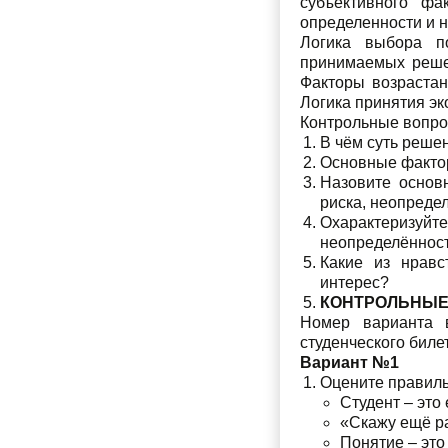
субъективного фа
определенности и 
Логика выбора п
принимаемых решен
Факторы возрастан
Логика принятия э
Контрольные вопр
В чём суть реше
Основные факто
Назовите основ
риска, неопреде
Охарактеризуйт
неопределённост
Какие из нравс
интерес?
КОНТРОЛЬНЫЕ
Номер варианта 
студенческого биле
Вариант №1
Оцените правиль
Студент – это
«Скажу ещё раз
Понятие – эт