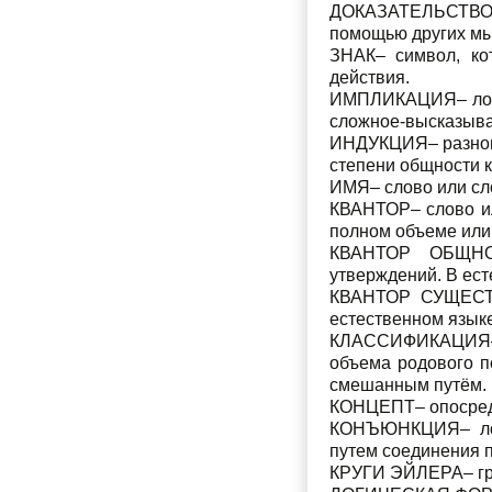
ДОКАЗАТЕЛЬСТВО– л
помощью других мы
ЗНАК– символ, кот
действия.
ИМПЛИКАЦИЯ– логич
сложное-высказыва
ИНДУКЦИЯ– разнови
степени общности 
ИМЯ– слово или сл
КВАНТОР– слово ил
полном объеме или 
КВАНТОР ОБЩНОС
утверждений. В есте
КВАНТОР СУЩЕСТВО
естественном языке
КЛАССИФИКАЦИЯ– р
объема родового п
сме­шанным путём.
КОНЦЕПТ– опосредо
КОНЪЮНКЦИЯ– логи
путем соединения п
КРУГИ ЭЙЛЕРА– гра