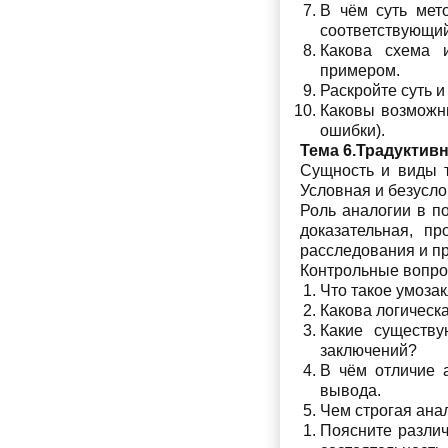
В чём суть мет
соответствующий
Какова схема 
примером.
Раскройте суть и
Каковы возможн
ошибки).
Тема 6.Традуктив
Сущность и виды т
Условная и безусл
Роль аналогии в по
доказательная, п
расследования и п
Контрольные вопр
Что такое умоза
Какова логическ
Какие существу
заключений?
В чём отличие 
вывода.
Чем строгая ана
Поясните различ