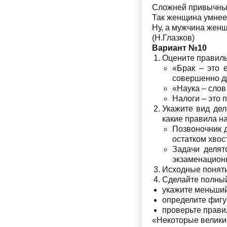
Сложней привычных
Так женщина умнее
Ну, а мужчина жен
(Н.Глазков)
Вариант №10
Оцените правиль
«Брак – это е
совершенно др
«Наука – слов
Налоги – это 
Укажите вид дел
какие правила н
Позвоночник д
остатком хвос
Задачи делят
экзаменацион
Исходные поняти
Сделайте полный
укажите меньший
определите фигу
проверьте прави
«Некоторые великие