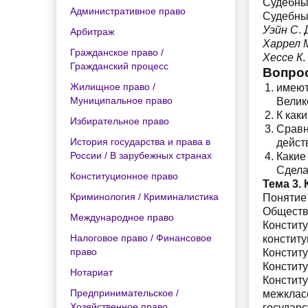
Судебные
Административное право
Судебные
Уэйн С
.
Арбитраж
Харрел М
Гражданское право /
Хессе К
.
Гражданский процесс
Вопро
Жилищное право /
имею
Муниципальное право
Велик
К как
Избирательное право
Сравн
История государства и права в
дейст
России / В зарубежных странах
Какие
Сдела
Конституционное право
Тема 3.
Криминология / Криминалистика
Понятие
Обществ
Международное право
Консти
Налоговое право / Финансовое
констит
право
Констит
Констит
Нотариат
Констит
Предпринимательское /
межклас
Хозяйственное право
государс