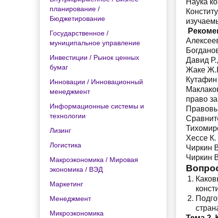
Наука ко
планирование /
Констит
Бюджетирование
изучаемы
Рекоме
Государственное /
Алексеев
муниципальное управление
Богданов
Инвестиции / Рынок ценных
Давид Р
бумаг
Жаке Ж.П
Кутафин 
Инновации / Инновационный
Маклако
менеджмент
право за
Информационные системы и
Правовые
технологии
Сравните
Тихомиро
Лизинг
Хессе К.
Логистика
Чиркин В
Чиркин В
Макроэкономика / Мировая
Вопро
экономика / ВЭД
Каков
Маркетинг
конст
Подго
Менеджмент
стран
Микроэкономика
Тема 2.