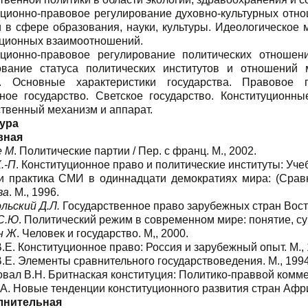
уционно-правовое регулирование духовно-культурных отн
 в сфере образования, науки, культуры. Идеологическое 
уционных взаимоотношений.
уционно-правовое регулирование политических отношени
ование статуса политических институтов и отношений м
. Основные характеристики государства. Правовое го
ное государство. Светское государство. Конституционн
твенный механизм и аппарат.
ура
вная
е М
. Политические партии / Пер. с франц. М., 2002.
.-П
. Конституционное право и политические институты: Учеб.
и практика СМИ в одиннадцати демократиях мира: (Сравнит
ва
. М., 1996.
льский Д.Л.
Государственное право зарубежных стран Восто
С.Ю
. Политический режим в современном мире: понятие, сущ
н Ж
. Человек и государство. М,, 2000.
.Е. Конституционное право: Россия и зарубежный опыт. М.,
.Е. Элементы сравнительного государствоведения. М., 199
 В.Н. Бритнаская конституция: Политико-праввой коммен
. Новые тенденции конституционного развития стран Африк
лнительная