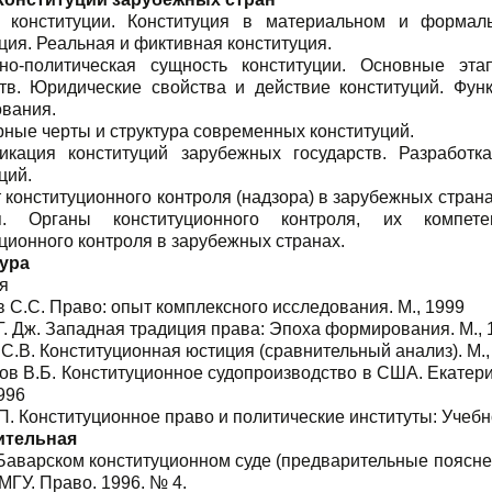
 конституции. Конституция в материальном и формал
ция. Реальная и фиктивная конституция.
но-политическая сущность конституции. Основные эта
ств. Юридические свойства и действие конституций. Фун
ования.
ные черты и структура современных конституций.
икация конституций зарубежных государств. Разработ
ций.
 конституционного контроля (надзора) в зарубежных стран
ля. Органы конститу­ционного контроля, их компе
ционного контроля в зарубежных странах.
ура
я
 С.С. Право: опыт комплексного исследования. М., 1999
. Дж. Западная традиция права: Эпоха формирования. М., 
С.В. Конституционная юстиция (сравнительный анализ). М.,
в В.Б. Конституционное судопроизводство в США. Екатери
996
. Конституционное право и политические институты: Учебно
ительная
 Баварском конституционном суде (предварительные поясн
МГУ. Право. 1996. № 4.