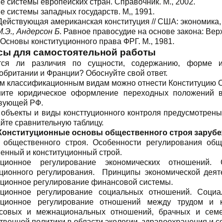
 системы европейских стран. Справочник. М., 2002.
 системы западных государств. М,, 1991.
 Действующая американская конституция // США: экономика, 
.Э., Андерсон Б
. Равное правосудие на основе закона: Вер
 Основы конституционного права ФРГ. М., 1981.
сы для самостоятельной работы
тся ли различия по сущности, содержанию, форме и
обритании и Франции? Обоснуйте свой ответ.
им классификационным видам можно отнести Конституцию С
ите юридическое оформление переходных положений в
вующей РФ.
 объекты и виды консттуционного контроля предусмотрен
йте сравнительную таблицу.
 Конституционные основы общественного строя заруб
 общественного строя. Особенности регулирования общ
енный и конституционный строй.
туционное регулирование экономических отношений.
уционного регулирования. Принципы экономической деяте
уционное регулирование финансовой системы.
уционное регулирование социальных отношений. Социа
уционное регулирование отношений между трудом и к
совых и межнациональных отношений, брачных и семе
твенной политики в области экологии, здравоохранения и с