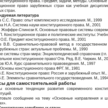
нституционного права. Предмет, задачи, методы. Основные
уционное право зарубежных стран как учебная дисципли
х стран.
ндуемая литература
 С.С. Право: опыт комплексного исследования. М., 1999
а Н.А. Система науки конституционного права. М., 2001
., Жоффре-Спинози К. Основные правовые системы совреме
. Конституционное право и политические институты: Учебно
О.Е. Предмет конституционного права. М., 2001
в В.В. Сравнительно-правовой метод в государственном 
рубежных стран: актуальные проблемы. М., 1990
 системы стран мира: Энциклопедический справочник (гл. ре
льное конституционное право/ Отв. Ред. В.Е. Чиркин. М., 2
в Ю.А. Курс сравнительного правоведения. М., 1997
 Основы констуционного права ФРГ. М., 1981
.Е. Конституционное право: Россия и зарубежный опыт. М.,
.Е. Элементы сравнительного государствоведения. М., 199
сы для самостоятельной работы
ы основные тенденции развития современного консти
итуций.
товьте сообщение на тему «Основные направления и ш
ах».
 Конституции зарубежных стран