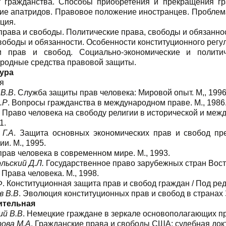
т гражданства. Способы приобретения и прекращения гр
ие апатридов. Правовое положение иностранцев. Проблема
ция.
рава и свободы. Политические права, свободы и обязанно
вободы и обязанности. Особенности конституционного регу
и прав и свобод. Социально-экономические и политич
родные средства правовой защиты.
ура
я
 В.В
. Служба защиты прав человека: Мировой опыт. М,, 199
.Р
. Вопросы гражданства в международном праве. М., 1986
Право человека на свободу религии в исторической и между
1.
 Г.А
. Защита основных экономических прав и свобод пр
и. М., 1995.
рав человека в современном мире. М., 1993.
льский Д.Л.
Государственное право зарубежных стран Восто
. Права человека. М., 1998.
Ф
. Конституционная защита прав и свобод граждан / Под ред. 
в В.В
. Эволюция конституционных прав и свобод в странах 
ительная
ий В.В
. Немецкие граждане в зеркале основополагающих пр
ова М.А
. Гражданские права и свободы США: судебная докт