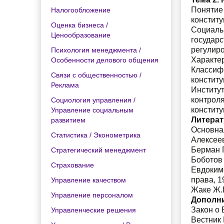
Понятие
Налогообложение
конститу
Оценка бизнеса /
Социаль
Ценообразование
государ
регулир
Психология менеджмента /
Характер
Особенности делового общения
Классиф
Связи с общественностью /
конститу
Реклама
Институт
контро
Социология управления /
конститу
Управление социальным
Литерат
развитием
Основна
Статистика / Эконометрика
Алексеев
Берман Г
Стратегический менеджмент
Боботов 
Страхование
Евдокимо
права, 1
Управление качеством
Жаке Ж.П
Управление персоналом
Дополн
Закон о
Управленческие решения
Вестник 