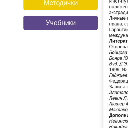
Институ
Методички
положен
экстради
Личные п
Учебники
права, с
Гаранти
междуна
Литерат
Основна
Бойцова
Бояре Ю
Вуд. Д.Э.
1999. № 
Гаджиев
Федераци
Защита п
Златопо
Левин Л
Люшер 
Маклако
Дополн
Невинск
Никифор