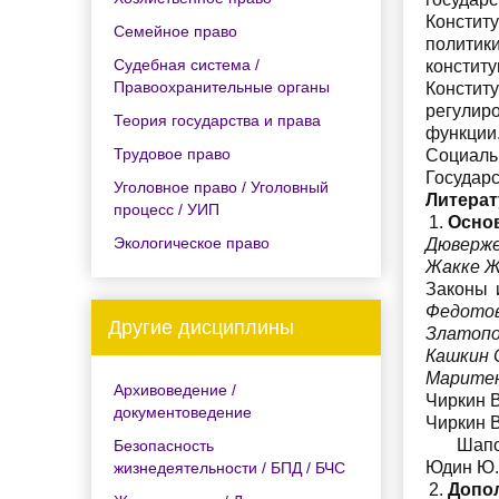
Констит
Семейное право
политики
Судебная система /
констит
Правоохранительные органы
Констит
регулир
Теория государства и права
функции
Трудовое право
Социаль
Государс
Уголовное право / Уголовный
Литерат
процесс / УИП
Осно
Экологическое право
Дюверж
Жакке Ж
Законы 
Федото
Другие дисциплины
Златопо
Кашкин 
Марите
Архивоведение /
Чиркин В
документоведение
Чиркин В
Шаповал
Безопасность
Юдин Ю.А
жизнедеятельности / БПД / БЧС
Допо