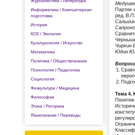
Журналистика / Литература
Медушев
Партии 
Информатика / Компьютерная
ред.
В.П
подготовка
Салыгин
История
Сапроно
Сравните
КСЕ / Экология
Черныше
Культурология / Искусство
Чиркин 
Юдин Ю
Математика
Политика / Обществознание
Вопрос
Сравн
Психология / Педагогика
европ
Социология
Подго
Физкультура / Медицина
Тема 4.
Философия
Понятие
Историч
Этика / Риторика
констит
Языкознание / Переводы
регулир
Огранич
Классифи