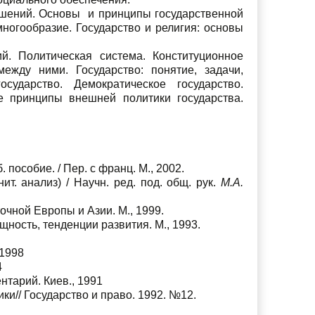
ошений. Основы и принципы государственной
многообразие. Государство и религия: основы
й. Политическая система. Конституционное
ежду ними. Государство: понятие, задачи,
сударство. Демократическое государство.
ые принципы внешней политики государства.
 пособие. / Пер. с франц. М., 2002.
. анализ) / Научн. ред. под. общ. рук.
М.А.
чной Европы и Азии. М., 1999.
ность, тенденции развития. М., 1993.
 1998
4
тарий. Киев., 1991
и// Государство и право. 1992. №12.