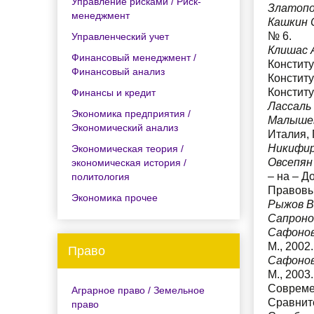
Управление рисками / Риск-
Златопо
менеджмент
Кашкин 
№ 6.
Управленческий учет
Клишас 
Финансовый менеджмент /
Конститу
Финансовый анализ
Констит
Конститу
Финансы и кредит
Лассаль
Экономика предприятия /
Малышев
Экономический анализ
Италия, 
Никифир
Экономическая теория /
Овсепян
экономическая история /
– на – До
политология
Правовые
Экономика прочее
Рыжов В
Сапроно
Сафонов
М., 2002
Право
Сафонов
М., 2003.
Совреме
Аграрное право / Земельное
Сравните
право