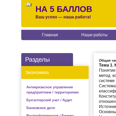
НА 5 БАЛЛОВ
Ваш успех — наша работа!
Главная
Наши работы
Разделы
Общая ч
Тема 1.
Понятие
Экономика
метод к
системе 
Систем
Антикризисное управление
классиф
предприятием / территориями
Констит
Бухгалтерский учет / Аудит
отношени
Источник
Банковское дело
Основны
Внутрифирменное / Бизнес-