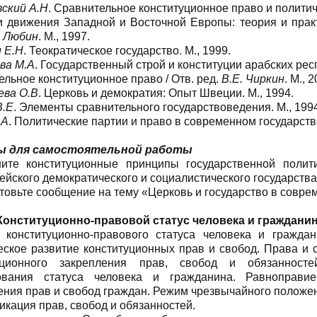
ский А.Н
. Сравнительное конституционное право и политиче
и движения Западной и Восточной Европы: теория и практ
. Любин
. М., 1997.
 Е.Н
. Теократическое государство. М., 1999.
ва М.А
. Государственный строй и конституции арабских респ
льное конституционное право / Отв. ред.
В.Е. Чиркин
. М., 
ва О.В
. Церковь и демократия: Опыт Швеции. М., 1994.
В.Е
. Элементы сравнительного государствоведения. М., 199
.А
. Политические партии и право в современном государстве
ы для самостоятельной работы
ите конституционные принципы государственной полит
ейского демократического и социалистического государства 
товьте сообщение на тему «Церковь и государство в совре
 Конституционно-правовой статус человека и граждани
 конституционно-правового статуса человека и гражда
еское развитие конституционных прав и свобод. Права и 
уционного закрепления прав, свобод и обязанност
ования статуса человека и гражданина. Равноправи
ения прав и свобод граждан. Режим чрезвычайного положе
кация прав, свобод и обязанностей.