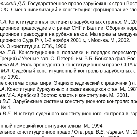
льский Д.Л.
Государственное право зарубежных стран Восто
С.Ю.
Смена цивилизаций и конституция: формирование глоба
А.А.
Конституционная юстиция в зарубежных странах. М., 20
ционное правосудие в странах СНГ и Балтии. Сборник норм
уционное правосудие на рубеже веков. Материалы междун
ционного Суда РФ, 1-2 ноября 2001 г., г. Москва. М., 2002.
 Ф
. О конституции. СПб., 1906.
а Е.В.
Конституционные поправки и порядок пересмотр
Греция) // Ученые зап. С.-Петерб. им. В.Б. Бобкова фил. Рос.
ова М.А
. Роль прецедента в конституционном праве США // 
 М.А
. Судебный конституционный контроль в зарубежных с
ну, 1992.
 системы стран мира: Энциклопедический справочник (гл.
.А
. Конституции буржуазных и развивающихся стан. М., 198
ва М.А
. Арабский Восток: власть и конституции. М., 2001.
 В.Е
. Зарубежные системы конституционного контроля: про
. № 4.
 В.Е.
Институт судебного конституционного контроля в зар
нный немецкий конституционализм. М., 1994.
льное конституционное право / Отв. ред.
В.Е. Чиркин
. М., 