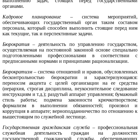
выполнению задач, стоящих перед государственными
органами.
Кадровое планирование –
система мероприятий,
обеспечивающих государственный орган таким составом
персонала, который способен выполнить стоящие перед ним
как текущие, так и перспективные задачи.
Бюрократия –
деятельность по управлению государством,
осуществляемая на постоянной законной основе специально
подготовленными профессионалами в соответствии с
предписанными нормами и принципами рационализации.
Бюрократизм
– система отношений и нравов, обусловленных
бесконтрольностью бюрократии и характеризующаяся:
переносом акцента с целей организации на ее средства
(иерархия, строгая дисциплина, неукоснительное следование
инструкциям и т.д.); раздутый аппарат управления; бумажный
стиль работы; подмена законности крючкотворством;
формализм в выполнении обязанностей; произвол и
коррупция в аппарате; верноподданничество по отношению к
вышестоящим по служебной лестнице.
Государственная гражданская служба
– профессиональная
служебная деятельность граждан на должностях
государственной граждан­ской службы, обеспечивающих