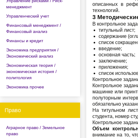
Управление рисками / Риск-
описанных в рефе
менеджмент
технологий.
Управленческий учет
3 Методически
В контрольное зада
Финансовый менеджмент /
титульный лист;
Финансовый анализ
содержание (огл
Финансы и кредит
список сокращен
введение;
Экономика предприятия /
основная часть;
Экономический анализ
заключение;
Экономическая теория /
приложения;
экономическая история /
список использо
политология
Контрольное задан
Контрольное задан
Экономика прочее
машинке или принт
полуторным интерв
обязательно указан
Право
На титульном лист
студента, номер ст
Контрольное задани
Аграрное право / Земельное
Объем контрольн
право
внимание на то, ч