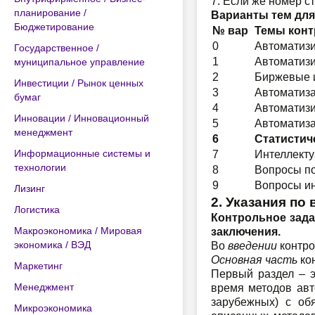
7. Если же номер с
планирование /
Варианты тем для
Бюджетирование
№ вар
Темы конт
0
Автоматизи
Государственное /
1
Автоматизи
муниципальное управление
2
Биржевые 
Инвестиции / Рынок ценных
3
Автоматиза
бумаг
4
Автоматизи
Инновации / Инновационный
5
Автоматиза
менеджмент
6
Статистич
Информационные системы и
7
Интеллекту
технологии
8
Вопросы п
9
Вопросы ин
Лизинг
2. Указания по
Логистика
Контрольное зада
Макроэкономика / Мировая
заключения.
экономика / ВЭД
Во
введении
контро
Основная часть
кон
Маркетинг
Первый раздел – э
Менеджмент
время методов авт
зарубежных) с об
Микроэкономика