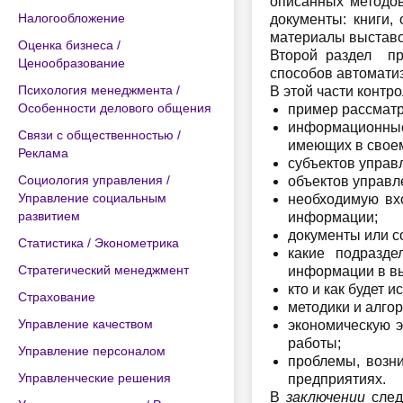
описанных методов
Налогообложение
документы: книги,
материалы выставок
Оценка бизнеса /
Второй раздел пр
Ценообразование
способов автоматиз
Психология менеджмента /
В этой части контр
Особенности делового общения
пример рассматр
информационны
Связи с общественностью /
имеющих в своем
Реклама
субъектов управ
Социология управления /
объектов управл
Управление социальным
необходимую вх
развитием
информации;
документы или с
Статистика / Эконометрика
какие подразд
Стратегический менеджмент
информации в в
кто и как будет 
Страхование
методики и алго
Управление качеством
экономическую э
работы;
Управление персоналом
проблемы, возн
Управленческие решения
предприятиях.
В
заключении
сле