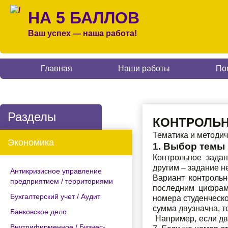
НА 5 БАЛЛОВ
Ваш успех — наша работа!
Главная
Наши работы
По
Разделы
КОНТРОЛЬН
Тематика и методич
Экономика
1. Выбор темы
Контрольное задан
другим – задание н
Антикризисное управление
Вариант контрольн
предприятием / территориями
последним цифрам
Бухгалтерский учет / Аудит
номера студенческо
сумма двузначна, т
Банковское дело
Например, если две
Внутрифирменное / Бизнес-