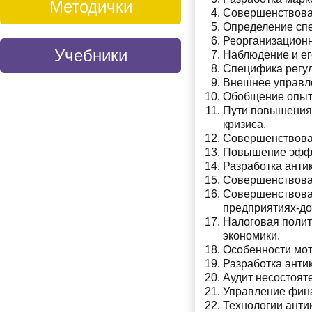
Методички
Совершенствован
Определение спе
Реорганизационн
Учебники
Наблюдение и ег
Специфика регул
Внешнее управле
Обобщение опыта
Пути повышения
кризиса.
Совершенствован
Повышение эффек
Разработка анти
Совершенствован
Совершенствован
предприятиях-до
Налоговая полит
экономики.
Особенности мот
Разработка анти
Аудит несостоят
Управление фина
Технологии анти