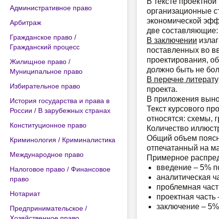
В тексте проектной
Административное право
организационные ст
экономической эфф
Арбитраж
две составляющие:
Гражданское право /
В заключении
излаг
Гражданский процесс
поставленных во вв
проектирования, об
Жилищное право /
должно быть не бол
Муниципальное право
В перечне литерат
Избирательное право
проекта.
В приложения выно
История государства и права в
Текст курсового пр
России / В зарубежных странах
относятся: схемы, г
Конституционное право
Количество иллюст
Общий объем поясни
Криминология / Криминалистика
отпечатанный на ма
Международное право
Примерное распред
введение – 5% п
Налоговое право / Финансовое
аналитическая ч
право
проблемная част
Нотариат
проектная часть
заключение – 5%
Предпринимательское /
Хозяйственное право