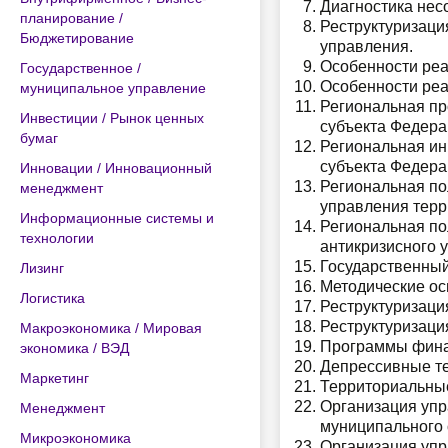
Диагностика нес
планирование /
Реструктуризаци
Бюджетирование
управления.
Особенности реа
Государственное /
Особенности реа
муниципальное управление
Региональная пр
Инвестиции / Рынок ценных
субъекта Федера
бумаг
Региональная ин
субъекта Федера
Инновации / Инновационный
Региональная по
менеджмент
управления терр
Информационные системы и
Региональная по
технологии
антикризисного 
Государственный
Лизинг
Методические ос
Логистика
Реструктуризаци
Реструктуризаци
Макроэкономика / Мировая
Программы финан
экономика / ВЭД
Депрессивные те
Маркетинг
Территориальные
Организация упр
Менеджмент
муниципального 
Микроэкономика
Организация упр