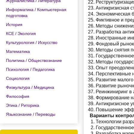
Журналистика / Литература
Реструктуризаци
Антикризисная с
Информатика / Компьютерная
Экономическая б
подготовка
Фиктивное и пре
История
Методы снижения
Разработка анти
КСЕ / Экология
Иностранные инв
Культурология / Искусство
Фондовый рынок 
Методы снятия п
Математика
Государственное
Политика / Обществознание
Методы государс
Опыт преодолени
Психология / Педагогика
Перспективные н
Социология
Развитие малого
Развитие рыночн
Физкультура / Медицина
Реинжиниринг в 
Философия
Формирование н
Антикризисное 
Этика / Риторика
Повышение эффе
Языкознание / Переводы
Варианты контро
Технологии разр
Государственное
Разработка марк