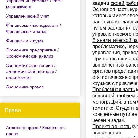
Управление рисками / Риск-
задачи
своей рабо
менеджмент
Основная часть кур
которых имеет свое
Управленческий учет
раскрывает главны
Финансовый менеджмент /
путем раскрытия су
Финансовый анализ
управленческого пр
В аналитической ча
Финансы и кредит
проблематике, нор
Экономика предприятия /
управления, приво
Экономический анализ
При написании анал
выполненных ранее
Экономическая теория /
органов представит
экономическая история /
статистические спр
политология
кружков с привлеч
Экономика прочее
Проблемная часть
к
основной проблемы 
монографий, в том
тематике. Студент
Право
конкретные пути е
целей и задач.
Проектная часть
кур
Аграрное право / Земельное
выполнения.
право