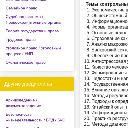
Темы контрольны
Семейное право
Экономические ц
Общесистемный к
Судебная система /
Информационное 
Правоохранительные органы
Формы организац
Теория государства и права
Основные недост
Страхование как
Трудовое право
Анализ макроэко
Уголовное право / Уголовный
Банковский сект
процесс / УИП
Обеспечение про
Антистрессовая 
Экологическое право
Качество челове
Формирование ан
Недостатки и на
Другие дисциплины
Государственная
Влияние организ
Методы регулиро
Архивоведение /
Подходы к опред
документоведение
Китайский опыт 
Информационная 
Безопасность
Практика рестру
жизнедеятельности / БПД / БЧС
Методы диагност