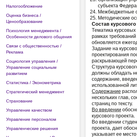
субъекта Федера
Налогообложение
Межбюджетные от
Оценка бизнеса /
Методические ос
Ценообразование
Состав курсового
Тематика курсовых
Психология менеджмента /
рамках требований 
Особенности делового общения
обновляется ежегод
Связи с общественностью /
Задание на курсово
Реклама
проектирования по
раскрывающей перс
Социология управления /
Структура курсовог
Управление социальным
должны обладать н
развитием
содержание, введен
Статистика / Эконометрика
использованной ли
Содержание
распол
Стратегический менеджмент
нескольких глав, с
Страхование
страниц по тексту.
Во введении
обосно
Управление качеством
курсового проекта.
Управление персоналом
Во введении студен
проекта, дает обос
Управленческие решения
указывает ее место