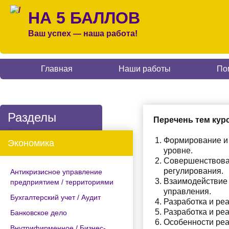
НА 5 БАЛЛОВ
Ваш успех — наша работа!
Главная
Наши работы
По
Разделы
Перечень тем кур
Формирование и 
Экономика
уровне.
Совершенствован
регулирования.
Антикризисное управление
Взаимодействие 
предприятием / территориями
управления.
Бухгалтерский учет / Аудит
Разработка и ре
Разработка и ре
Банковское дело
Особенности реа
Внутрифирменное / Бизнес-