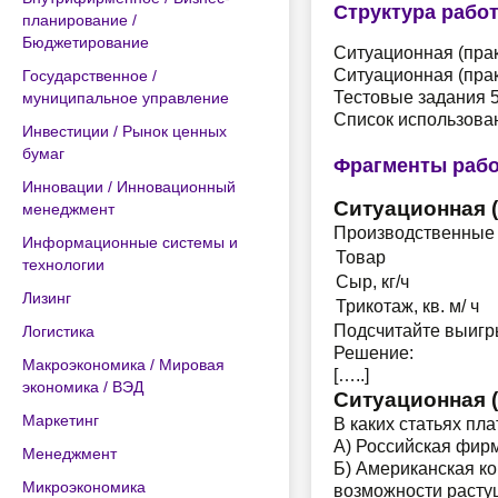
Структура рабо
планирование /
Бюджетирование
Ситуационная (прак
Ситуационная (прак
Государственное /
Тестовые задания 
муниципальное управление
Список использова
Инвестиции / Рынок ценных
бумаг
Фрагменты раб
Инновации / Инновационный
Ситуационная (
менеджмент
Производственные 
Информационные системы и
Товар
технологии
Сыр, кг/ч
Лизинг
Трикотаж, кв. м/ ч
Подсчитайте выигры
Логистика
Решение:
Макроэкономика / Мировая
[…..]
экономика / ВЭД
Ситуационная (
Маркетинг
В каких статьях п
А) Российская фирм
Менеджмент
Б) Американская ко
Микроэкономика
возможности растущ