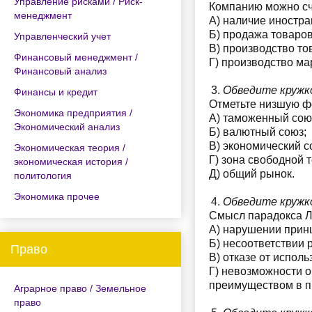
Управление рисками / Риск-
Компанию можно счи
менеджмент
А) наличие иностра
Б) продажа товаров
Управленческий учет
В) производство то
Финансовый менеджмент /
Г) производство ма
Финансовый анализ
Обведите кружк
Финансы и кредит
Отметьте низшую ф
Экономика предприятия /
А) таможенный сою
Экономический анализ
Б) валютный союз;
В) экономический с
Экономическая теория /
Г) зона свободной 
экономическая история /
Д) общий рынок.
политология
Экономика прочее
Обведите кружк
Смысл парадокса Л
А) нарушении прин
Б) несоответствии
Право
В) отказе от испол
Г) невозможности о
преимуществом в пр
Аграрное право / Земельное
право