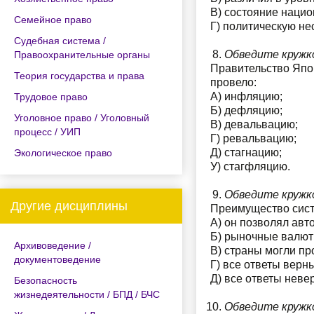
В) состояние нацио
Семейное право
Г) политическую не
Судебная система /
Обведите кружк
Правоохранительные органы
Правительство Япон
Теория государства и права
провело:
А) инфляцию;
Трудовое право
Б) дефляцию;
Уголовное право / Уголовный
В) девальвацию;
процесс / УИП
Г) ревальвацию;
Д) стагнацию;
Экологическое право
У) стагфляцию.
Обведите кружк
Другие дисциплины
Преимущество систе
А) он позволял ав
Б) рыночные валют
Архивоведение /
В) страны могли п
документоведение
Г) все ответы верн
Д) все ответы неве
Безопасность
жизнедеятельности / БПД / БЧС
Обведите кружк