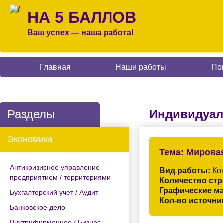
НА 5 БАЛЛОВ
Ваш успех — наша работа!
Главная
Наши работы
По
Разделы
Индивидуал
Экономика
Тема:
Мировая
Антикризисное управление
Вид работы:
Кон
предприятием / территориями
Количество стр
Графические м
Бухгалтерский учет / Аудит
Кол-во источни
Банковское дело
Внутрифирменное / Бизнес-