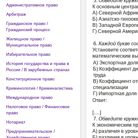
Обведите кружк
Административное право
К основным центрам
А) Северной Африк
Арбитраж
Б) Азиатско-тихоок
Гражданское право /
В) Западной Европ
Гражданский процесс
Г) Северной Амери
Жилищное право /
Каждой букве с
Муниципальное право
Установите соответ
Избирательное право
математическим в
А) Экспортная дол
История государства и права в
Б) Коэффициент д
России / В зарубежных странах
труда
Конституционное право
В) Коэффициент от
специализации
Криминология / Криминалистика
Г) Импортная доля
Международное право
Ответ:
Налоговое право / Финансовое
[….]
право
Обведите кружк
Нотариат
К экономическим пр
А) различия в уров
Предпринимательское /
Б) различия в уров
Хозяйственное право