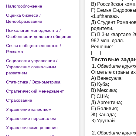
В) Российская комп
Налогообложение
Г) Семья Сидоровы
Оценка бизнеса /
«Lufthansa».
Ценообразование
Д) Студент Романов
родители.
Психология менеджмента /
Е) В 3-м квартале 
Особенности делового общения
982 млн. долл.
Связи с общественностью /
Решение:
Реклама
[…..]
Тестовые зада
Социология управления /
Обведите кружк
Управление социальным
Отметьте страны в
развитием
А) Венесуэла;
Статистика / Эконометрика
Б) Куба;
В) Мексика;
Стратегический менеджмент
Г) США;
Страхование
Д) Аргентина;
Е) Боливия;
Управление качеством
Ж) Канада;
Управление персоналом
З) Уругвай.
Управленческие решения
Обведите кружк