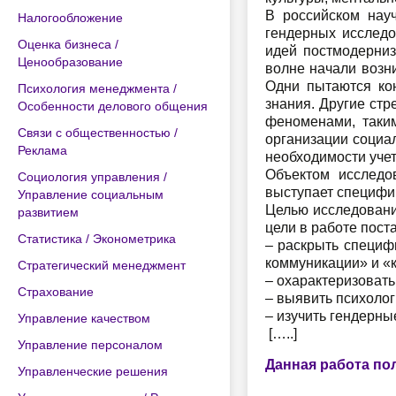
В российском нау
Налогообложение
гендерных исследо
Оценка бизнеса /
идей постмодерниз
Ценообразование
волне начали возни
Одни пытаются кон
Психология менеджмента /
знания. Другие ст
Особенности делового общения
феноменами, таким
Связи с общественностью /
организации социал
Реклама
необходимости учет
Объектом исследо
Социология управления /
выступает специфи
Управление социальным
Целью исследовани
развитием
цели в работе пос
Статистика / Эконометрика
– раскрыть специф
коммуникации» и «
Стратегический менеджмент
– охарактеризоват
Страхование
– выявить психолог
– изучить гендерн
Управление качеством
[…..]
Управление персоналом
Данная работа по
Управленческие решения