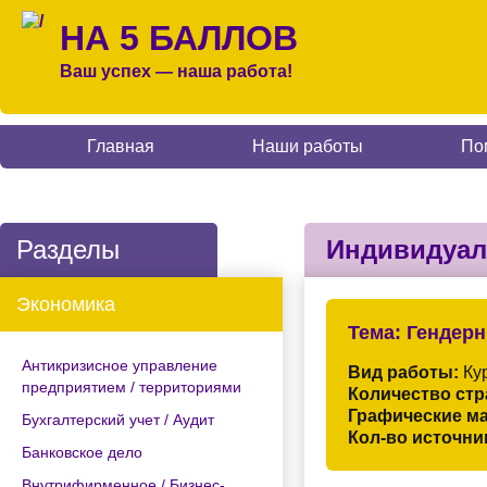
НА 5 БАЛЛОВ
Ваш успех — наша работа!
Главная
Наши работы
По
Разделы
Индивидуал
Экономика
Тема:
Гендерн
Антикризисное управление
Вид работы:
Кур
предприятием / территориями
Количество стр
Графические м
Бухгалтерский учет / Аудит
Кол-во источни
Банковское дело
Внутрифирменное / Бизнес-