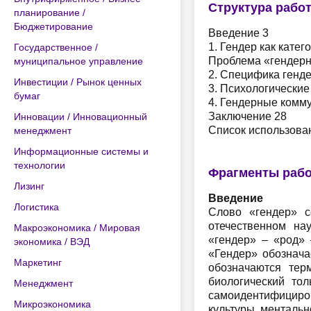
Структура рабо
планирование /
Бюджетирование
Введение 3
1. Гендер как кате
Государственное /
Проблема «гендерн
муниципальное управление
2. Специфика генд
Инвестиции / Рынок ценных
3. Психологические
бумаг
4. Гендерные комм
Заключение 28
Инновации / Инновационный
Список использова
менеджмент
Информационные системы и
технологии
Фрагменты раб
Лизинг
Введение
Логистика
Слово «гендер» с
отечественном на
Макроэкономика / Мировая
«гендер» – «род» 
экономика / ВЭД
«Гендер» обознача
Маркетинг
обозначаются тер
биологический то
Менеджмент
самоидентифициров
Микроэкономика
культуры, ментальн