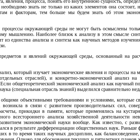
та, явления, процесса, понять его внутреннюю сущность, опреде
еобходимо знать не только из каких элементов она состоит, но
нтам и факторам, тем больше мы будем знать об этом эконо
и процессы окружающей среды не могут быть осмыслены тольк
кому мышлению. Наиболее близок к анализу в этом смысле синт
т из единства анализа и синтеза как научных методов изучения
зи.
предметов и явлений окружающей среды, основанный на расч
ализ, который изучает экономические явления и процессы на 
тдельных отраслей), и конкретно-экономический анализ на 
 Если общетеоретический экономический анализ как научный под
наука (специальная отрасль знаний) выделился сравнительно нед
но общими объективными требованиями и условиями, которые с
а возникла в связи с развитием производительных сил, сов
асчеты, прикидки в памяти, которые применялись на кустар
ного всестороннего анализа хозяйственной деятельности н
развитием экономической науки вообще. Как известно, с раз
ался в результате дифференциации общественных наук. Раньше ф
их в то время таких научных дисциплин, как балансоведение, б
ования. Однако для обоснования текущих и пятилетних планов э