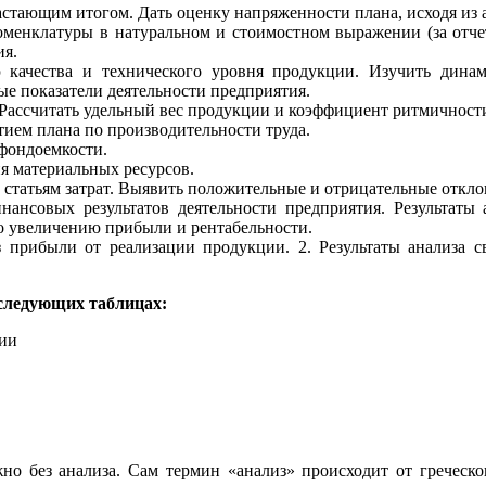
стающим итогом. Дать оценку напряженности плана, исходя из 
менклатуры в натуральном и стоимостном выражении (за отчет
ия.
 качества и технического уровня продукции. Изучить динам
ые показатели деятельности предприятия.
Рассчитать удельный вес продукции и коэффициент ритмичности.
ием плана по производительности труда.
фондоемкости.
я материальных ресурсов.
статьям затрат. Выявить положительные и отрицательные отклон
нансовых результатов деятельности предприятия. Результаты
по увеличению прибыли и рентабельности.
з прибыли от реализации продукции. 2. Результаты анализа 
следующих таблицах:
нии
без анализа. Сам термин «анализ» происходит от греческого 