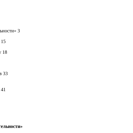
ьности» 3
 15
у 18
в 33
 41
тельности»