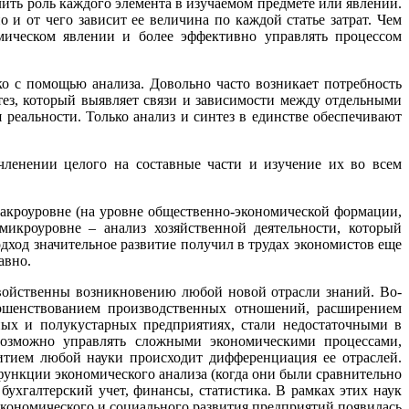
лить роль каждого элемента в изучаемом предмете или явлении.
 и от чего зависит ее величина по каждой статье затрат. Чем
мическом явлении и более эффективно управлять процессом
о с помощью анализа. Довольно часто возникает потребность
ез, который выявляет связи и зависимости между отдельными
 реальности. Только анализ и синтез в единстве обеспечивают
ленении целого на составные части и изучение их во всем
макроуровне (на уровне общественно-экономической формации,
микроуровне – анализ хозяйственной деятельности, который
ход значительное развитие получил в трудах экономистов еще
авно.
войственны возникновению любой новой отрасли знаний. Во-
ершенствованием производственных отношений, расширением
ных и полукустарных предприятиях, стали недостаточными в
евозможно управлять сложными экономическими процессами,
витием любой науки происходит дифференциация ее отраслей.
ункции экономического анализа (когда они были сравнительно
ухгалтерский учет, финансы, статистика. В рамках этих наук
кономического и социального развития предприятий появилась