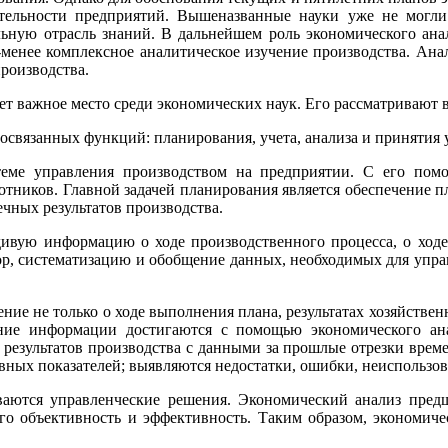
тельности предприятий. Вышеназванные науки уже не могли 
льную отрасль знаний. В дальнейшем роль экономического ана
ее-менее комплексное аналитическое изучение производства. Ан
роизводства.
ет важное место среди экономических наук. Его рассматривают 
мосвязанных функций: планирования, учета, анализа и принятия
еме управления производством на предприятии. С его помо
отников. Главной задачей планирования является обеспечение 
чных результатов производства.
ивую информацию о ходе производственного процесса, о ход
бор, систематизацию и обобщение данных, необходимых для упра
ие не только о ходе выполнения плана, результатах хозяйствен
ние информации достигаются с помощью экономического ана
 результатов производства с данными за прошлые отрезки време
вных показателей; выявляются недостатки, ошибки, неиспользов
ываются управленческие решения. Экономический анализ предш
го объективность и эффективность. Таким образом, экономиче