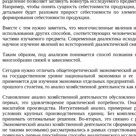
разделение позволяет заглянуть вовнутрь исследуемого предме
Например, чтобы понять сущность себестоимости продукции, н
детальнее будет разложен прирост себестоимости по элеме
формирования себестоимости продукции.
Вместе с тем нужно заметить, что многочисленные явления 
использования других способов, соответствующих человечес
частями изучаемого предмета. Современная диалектика исходи
научное изучение явлений во всесторонней диалектической свя
Таким образом, под анализом понимается способ познания 
многообразии связей и зависимостей.
Сегодня нужно отличать общетеоретический экономический ан
на государственном уровне национальной экономики и ее о
применяется для изучения экономики отдельных предприятий.
прошлого столетия, то анализ хозяйственной деятельности как 
Становление анализ хозяйственной деятельности обусловле
первых, это удовлетворение практической потребности. Он
масштабов производства. Интуитивный анализ, примерные р
условиях крупных производственных единиц. Без комплекс
принимать оптимальные решения. Во-вторых, это связано с 
Экономический анализ хозяйственной деятельности сформиров
не такими весомыми) рассматривались в рамках существовавш
появились первые простейшие способы аналитического исслед