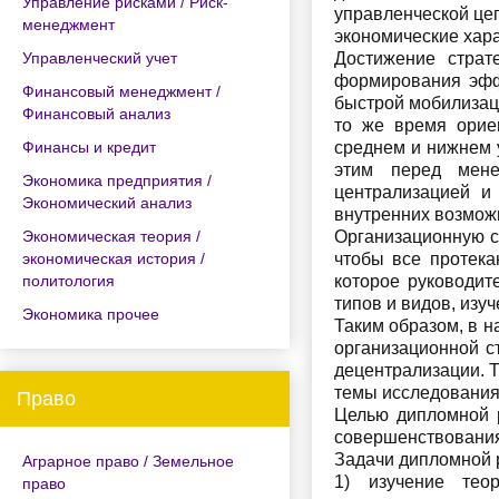
Управление рисками / Риск-
управленческой цеп
менеджмент
экономические хара
Управленческий учет
Достижение страт
формирования эффе
Финансовый менеджмент /
быстрой мобилизац
Финансовый анализ
то же время орие
Финансы и кредит
среднем и нижнем 
этим перед мене
Экономика предприятия /
централизацией и
Экономический анализ
внутренних возмож
Экономическая теория /
Организационную с
экономическая история /
чтобы все протека
политология
которое руководит
типов и видов, изу
Экономика прочее
Таким образом, в 
организационной с
децентрализации. 
темы исследования
Право
Целью дипломной р
совершенствования
Задачи дипломной 
Аграрное право / Земельное
1) изучение тео
право