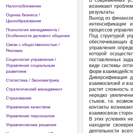
В современных усл
Налогообложение
возникают проблем
результаты.
Оценка бизнеса /
Выход из финансов
Ценообразование
интенсификации и
Психология менеджмента /
процессов управле
Особенности делового общения
Под структурой уп
обеспечивающих фу
Связи с общественностью /
управления опреде
Реклама
которой осуществ
Социология управления /
поставленных зада
Управление социальным
виде системы опти
развитием
форм взаимодейств
Диверсификация д
Статистика / Эконометрика
взаимосвязей и вз
Стратегический менеджмент
растет сложность 
нередко увеличени
Страхование
стыков, т.е. возм
Управление качеством
контакты возникаю
взаимосвязи сторон
Управление персоналом
В этих условиях н
Управленческие решения
находили своевре
деятельности всег