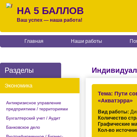
НА 5 БАЛЛОВ
Ваш успех — наша работа!
Главная
Наши работы
По
Разделы
Индивидуал
Экономика
Тема:
Пути со
«Акватэрра»
Антикризисное управление
предприятием / территориями
Вид работы:
Ди
Количество стр
Бухгалтерский учет / Аудит
Графические м
Банковское дело
Кол-во источни
Внутрифирменное / Бизнес-