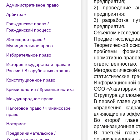
предприятия;
Административное право
2) проведение ан
предприятия;
Арбитраж
3) разработка пу
Гражданское право /
предприятия.
Гражданский процесс
Объектом исследов
Предмет исследова
Жилищное право /
Теоретической осн
Муниципальное право
проблемы формир
Избирательное право
нормативно-правов
ответственностью.
История государства и права в
Методологической о
России / В зарубежных странах
статистические, гр
Конституционное право
Информационной ос
ООО «Акватэрра», 
Криминология / Криминалистика
Структура дипломн
Международное право
В первой главе ди
управления кадра
Налоговое право / Финансовое
влияющие на эффек
право
Во второй главе
Нотариат
организационная с
В третьей главе
Предпринимательское /
организационная 
Хозяйственное право