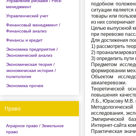
Управление рисками / Риск-
подобном положени
менеджмент
ситуации является 
Управленческий учет
товары или пользов
из них соперничает
Финансовый менеджмент /
Целью выпускной к
Финансовый анализ
при перевозке пас
Финансы и кредит
Для достижения по
1) рассмотреть тео
Экономика предприятия /
2) проанализироват
Экономический анализ
3) определить пути
Экономическая теория /
Предметом исслед
экономическая история /
формировании меха
политология
Объектом исслед
авиаперевозки.
Экономика прочее
Теоретической ос
повышения качества
Л.Б., Юрасову М.В. 
Методологической
Право
исследования, эксп
Эмпирической ба
Интернет-сайта ком
Аграрное право / Земельное
Практическая знач
право