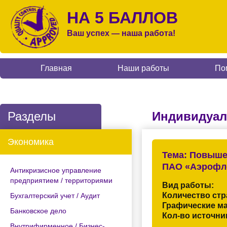
НА 5 БАЛЛОВ
Ваш успех — наша работа!
Главная
Наши работы
По
Разделы
Индивидуал
Экономика
Тема:
Повышен
ПАО «Аэрофл
Антикризисное управление
предприятием / территориями
Вид работы:
Количество стр
Бухгалтерский учет / Аудит
Графические м
Банковское дело
Кол-во источни
Внутрифирменное / Бизнес-