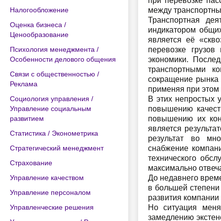
при перевозке пас
Налогообложение
между транспортны
Транспортная дея
Оценка бизнеса /
индикатором общих
Ценообразование
является её «скво
Психология менеджмента /
перевозке грузов
Особенности делового общения
экономики. После
транспортными ко
Связи с общественностью /
сокращение рынка 
Реклама
применяя при этом 
Социология управления /
В этих непростых 
Управление социальным
повышению качеств
развитием
повышению их конк
является результа
Статистика / Эконометрика
результат во мно
Стратегический менеджмент
снабжение компан
технического обсл
Страхование
максимально отвеч
Управление качеством
До недавнего време
в большей степени 
Управление персоналом
развития компании 
Управленческие решения
Но ситуация меня
замедлению экстен