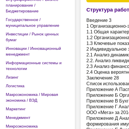
планирование /
Структура рабо
Бюджетирование
Государственное /
Введение 3
муниципальное управление
1 Организационно-
1.1 Общая характер
Инвестиции / Рынок ценных
1.2 Организационна
бумаг
1.3 Ключевые пока
Инновации / Инновационный
2 Индивидуальное 
менеджмент
2.1 Анализ динамик
2.2. Анализ ликвид
Информационные системы и
2.3 Анализ финанс
технологии
2.4 Оценка вероятн
Лизинг
Заключение 28
Список использова
Логистика
Приложение А Пасп
Макроэкономика / Мировая
Приложение Б Орга
экономика / ВЭД
Приложение В Бухга
Приложение Г Анал
Маркетинг
ООО «Мега» за 2014
Менеджмент
Приложение Д Анал
формирования имущ
Микроэкономика