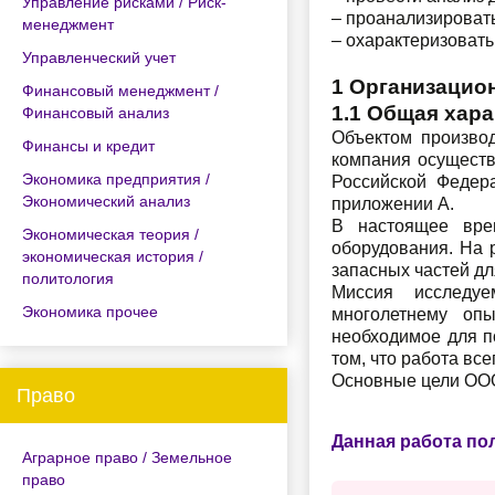
Управление рисками / Риск-
– проанализироват
менеджмент
– охарактеризоват
Управленческий учет
1 Организацио
Финансовый менеджмент /
1.1 Общая хар
Финансовый анализ
Объектом производ
Финансы и кредит
компания осуществ
Экономика предприятия /
Российской Федер
Экономический анализ
приложении А.
В настоящее врем
Экономическая теория /
оборудования. На 
экономическая история /
запасных частей дл
политология
Миссия исследуе
Экономика прочее
многолетнему оп
необходимое для п
том, что работа вс
Основные цели ООО
Право
Данная работа по
Аграрное право / Земельное
право