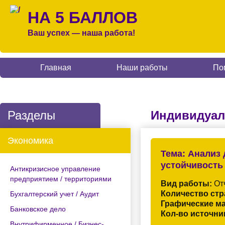
НА 5 БАЛЛОВ
Ваш успех — наша работа!
Главная
Наши работы
По
Разделы
Индивидуал
Экономика
Тема:
Анализ 
устойчивость
Антикризисное управление
предприятием / территориями
Вид работы:
Отч
Количество стр
Бухгалтерский учет / Аудит
Графические м
Банковское дело
Кол-во источни
Внутрифирменное / Бизнес-