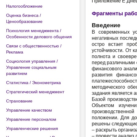
Приложение Е Днев
Налогообложение
Фрагменты раб
Оценка бизнеса /
Ценообразование
Введение
Психология менеджмента /
В современных ус
Особенности делового общения
негативных послед
остро встает про
Связи с общественностью /
устойчивости. От 
Реклама
полнота и своевр
Социология управления /
перед различными с
Управление социальным
финансового анали
развитием
развития финансо
платежеспособно
Статистика / Эконометрика
методического обе
Стратегический менеджмент
задания является а
Базой производств
Страхование
Объектом изучен
Управление качеством
производственной
положении. Для до
Управление персоналом
решены следующие
Управленческие решения
– раскрыть органи
– провести анализ 