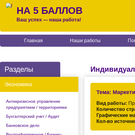
НА 5 БАЛЛОВ
Ваш успех — наша работа!
Главная
Наши работы
По
Разделы
Индивидуал
Экономика
Тема:
Маркети
Антикризисное управление
Вид работы:
Пр
предприятием / территориями
Количество стр
Графические м
Бухгалтерский учет / Аудит
Кол-во источни
Банковское дело
Внутрифирменное / Бизнес-