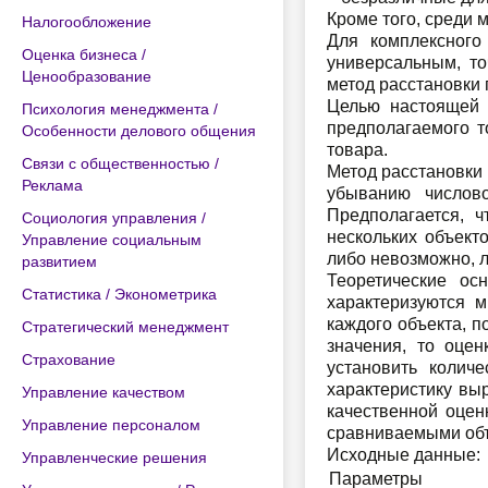
Кроме того, среди 
Налогообложение
Для комплексного
Оценка бизнеса /
универсальным, т
Ценообразование
метод расстановки 
Целью настоящей 
Психология менеджмента /
предполагаемого т
Особенности делового общения
товара.
Связи с общественностью /
Метод расстановки
Реклама
убыванию числово
Предполагается, 
Социология управления /
нескольких объект
Управление социальным
либо невозможно, л
развитием
Теоретические ос
Статистика / Эконометрика
характеризуются 
каждого объекта, 
Стратегический менеджмент
значения, то оце
Страхование
установить колич
характеристику вы
Управление качеством
качественной оцен
Управление персоналом
сравниваемыми объ
Исходные данные:
Управленческие решения
Параметры