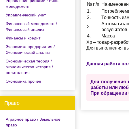
Управление рисками / Риск-
№ п/п
Наименован
менеджмент
1.
Потребляем
Управленческий учет
2.
Точность из
Финансовый менеджмент /
Автоматиза
3.
Финансовый анализ
результатов
4.
Масса
Финансы и кредит
Хр – товар-разрабо
Экономика предприятия /
Для выполнения вы
Экономический анализ
Экономическая теория /
Данная работа по
экономическая история /
политология
Экономика прочее
Для получения 
работы или люб
При обращении 
Право
Аграрное право / Земельное
право