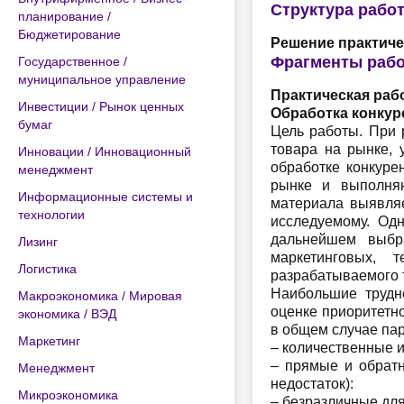
Структура рабо
планирование /
Бюджетирование
Решение практиче
Фрагменты раб
Государственное /
муниципальное управление
Практическая раб
Инвестиции / Рынок ценных
Обработка конкур
бумаг
Цель работы. При 
товара на рынке, 
Инновации / Инновационный
обработке конкуре
менеджмент
рынке и выполняю
Информационные системы и
материала выявляет
технологии
исследуемому. Одн
дальнейшем выбра
Лизинг
маркетинговых, т
Логистика
разрабатываемого 
Наибольшие трудн
Макроэкономика / Мировая
оценке приоритетно
экономика / ВЭД
в общем случае па
Маркетинг
– количественные и
– прямые и обратн
Менеджмент
недостаток):
Микроэкономика
– безразличные дл