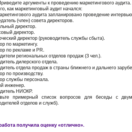
Приведите аргументы к проведению маркетингового аудита.
го, как маркетинговый аудит начался:
маркетингового аудита запланировано проведение интервь
датель (член) совета директоров.
льный директор.
совый директор.
ческий директор (руководитель службы сбыта).
ор по маркетингу.
ор по рекламе и PR.
дители региональных отделов продаж (3 чел.).
дитель дилерского отдела.
дитель отдела продаж в страны ближнего и дальнего заруб
ор по производству.
тор службы персонала.
ый инженер.
одитель НИОКР.
авьте примерный список вопросов для беседы с дву
одителей отделов и служб).
работа получила оценку «отлично».