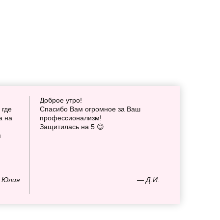
Доброе утро!
 где
Спасибо Вам огромное за Ваш
а на
профессионализм!
Защитилась на 5 😊
я
 Юлия
— Д.И.