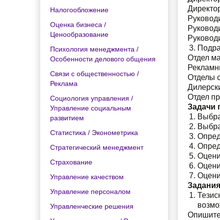
Директо
Налогообложение
Руководи
Оценка бизнеса /
Руководи
Ценообразование
Руководи
Подра
Психология менеджмента /
Отдел ма
Особенности делового общения
Рекламн
Связи с общественностью /
Отделы с
Реклама
Дилерски
Отдел пр
Социология управления /
Задачи 
Управление социальным
Выбра
развитием
Выбра
Статистика / Эконометрика
Опред
Опред
Стратегический менеджмент
Оцени
Страхование
Оцени
Оцени
Управление качеством
Задания
Управление персоналом
Тезис
возмо
Управленческие решения
Опишите