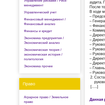
Управление рисками / Риск-
аудита. 
менеджмент
После то
В ходе 
Управленческий учет
– Предсе
Финансовый менеджмент /
– Генера
Финансовый анализ
– Финан
– Коммер
Финансы и кредит
– Директ
Экономика предприятия /
– Директ
Экономический анализ
– Руково
– Руково
Экономическая теория /
– Руково
экономическая история /
– Директ
политология
– Дирек
Экономика прочее
– Главн
– Руков
Сост
руков
Право
[…..]
Аграрное право / Земельное
Данная 
право