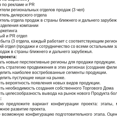
р по рекламе и PR
тели региональных отделов продаж (3 чел)
тель дилерского отдела
тель отдела продаж в страны ближнего и дальнего зарубеж
зделения компании
ркетинга
ый и PR отдел
быта (3 отдела, каждый работает с соответствующим регио
й отдел (продажи и сотрудничество со всеми остальными з
одаж в страны ближнего и дальнего зарубежья.
проекта:
ть новые перспективные регионы для продажи продукции.
ть стратегию продвижения в этих регионах (создание филиал
елить наиболее востребованные сегменты продукции.
елить пустующие ниши на рынке.
ть вероятность появления новых видов продукции.
ть необходимость создания собственного Торгового Дома
ть целесообразность вывода на рынок нового Продукта бол
:
но предложите вариант конфигурации проекта: этапы, м
жное развитие проекта.
 возможную конфигурацию подготовительного этапа. Оцен