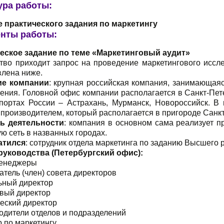
ура работы:
 практического задания по маркетингу
нты работы:
еское задание по теме «Маркетинговый аудит»
ство приходит запрос на проведение маркетингового иссл
влена ниже.
ие компании
: крупная российская компания, занимающая
оения. Головной офис компании располагается в Санкт-Пет
-портах России – Астрахань, Мурманск, Новороссийск. 
производителем, который располагается в пригороде Санкт
ь деятельности
: компания в основном сама реализует 
ю сеть в названных городах.
атился
: сотрудник отдела маркетинга по заданию Высшего 
руководства (Петербургский офис):
менеджеры
тель (член) совета директоров
ьный директор
вый директор
еский директор
одители отделов и подразделений
 по маркетингу