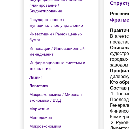
Структ
планирование /
Бюджетирование
Решение
Фрагме
Государственное /
муниципальное управление
Практич
Инвестиции / Рынок ценных
В агент
бумаг
предста
Описан
Инновации / Инновационный
судостр
менеджмент
городах
Информационные системы и
заводом 
технологии
Профил
дилерску
Лизинг
Кто обр
Логистика
Состав 
Топ-
Макроэкономика / Мировая
Председа
экономика / ВЭД
Генерал
Маркетинг
Финансо
Коммерч
Менеджмент
Руков
Микроэкономика
Директор