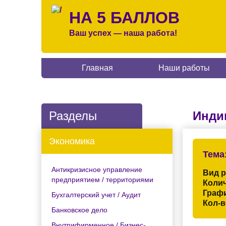
НА 5 БАЛЛОВ
Ваш успех — наша работа!
Главная
Наши работы
Разделы
Инди
Экономика
Тема
Антикризисное управление
Вид 
предприятием / территориями
Колич
Граф
Бухгалтерский учет / Аудит
Кол-в
Банковское дело
Внутрифирменное / Бизнес-