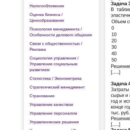
Задача 3
Налогообложение
В табли
Оценка бизнеса /
эластичн
Ценообразование
Объем сп
0
Психология менеджмента /
10
Особенности делового общения
20
Связи с общественностью /
30
Реклама
40
Социология управления /
50
Управление социальным
Решение
развитием
[…..]
Статистика / Эконометрика
Задача 4
Стратегический менеджмент
Затраты 
сырье и 
Страхование
год и ис
Управление качеством
конце г
тыс. руб
Управление персоналом
Решение
Управленческие решения
[…..]