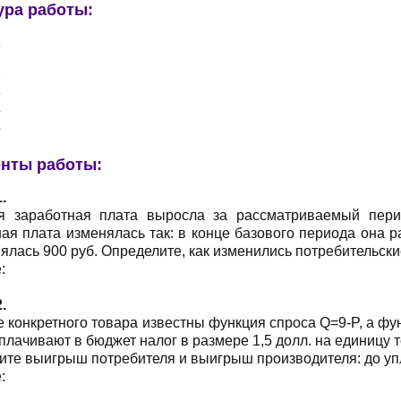
ура работы:
1
2
3
4
5
нты работы:
.
я заработная плата выросла за рассматриваемый пер
ая плата изменялась так: в конце базового периода она р
ялась 900 руб. Определите, как изменились потребительски
:
.
 конкретного товара известны функция спроса Q=9-P, а ф
плачивают в бюджет налог в размере 1,5 долл. на единицу 
те выигрыш потребителя и выигрыш производителя: до упл
: