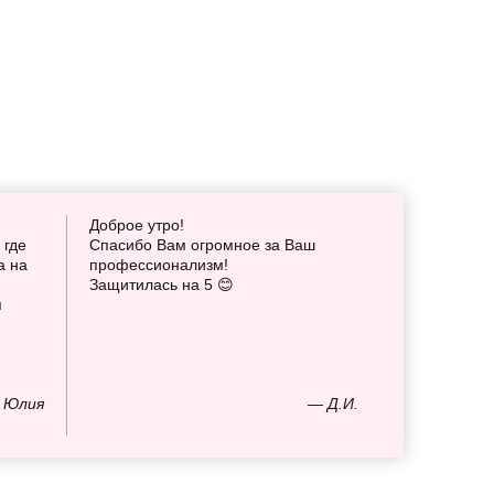
Доброе утро!
 где
Спасибо Вам огромное за Ваш
а на
профессионализм!
Защитилась на 5 😊
я
 Юлия
— Д.И.