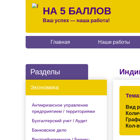
НА 5 БАЛЛОВ
Ваш успех — наша работа!
Главная
Наши работы
Разделы
Инди
Экономика
Тема
Антикризисное управление
Вид 
предприятием / территориями
Колич
Граф
Бухгалтерский учет / Аудит
Кол-в
Банковское дело
Внутрифирменное / Бизнес-