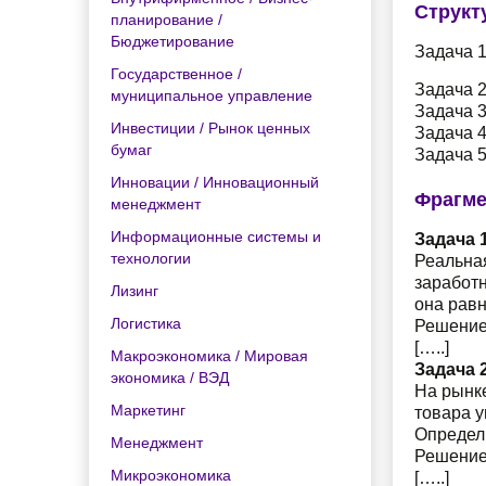
Структ
планирование /
Бюджетирование
Задача 
Государственное /
Задача 
муниципальное управление
Задача 
Инвестиции / Рынок ценных
Задача 
бумаг
Задача 
Инновации / Инновационный
Фрагме
менеджмент
Информационные системы и
Задача 1
технологии
Реальна
заработн
Лизинг
она равн
Логистика
Решение
[…..]
Макроэкономика / Мировая
Задача 2
экономика / ВЭД
На рынке
Маркетинг
товара у
Определи
Менеджмент
Решение
Микроэкономика
[…..]