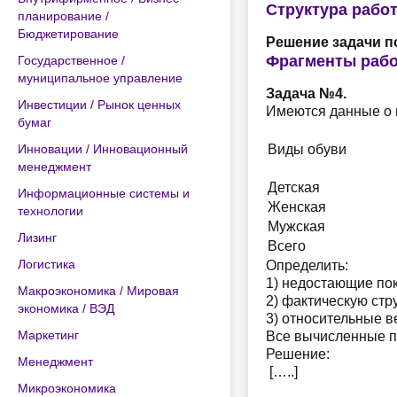
Структура рабо
планирование /
Бюджетирование
Решение задачи п
Фрагменты раб
Государственное /
муниципальное управление
Задача №4.
Инвестиции / Рынок ценных
Имеются данные о 
бумаг
Инновации / Инновационный
Виды обуви
менеджмент
Детская
Информационные системы и
Женская
технологии
Мужская
Лизинг
Всего
Логистика
Определить:
1) недостающие пок
Макроэкономика / Мировая
2) фактическую стру
экономика / ВЭД
3) относительные в
Маркетинг
Все вычисленные п
Решение:
Менеджмент
[…..]
Микроэкономика