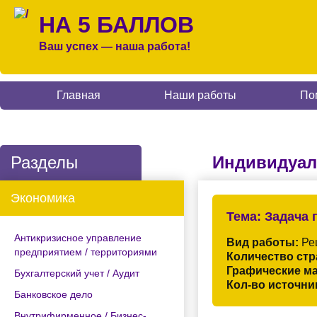
НА 5 БАЛЛОВ
Ваш успех — наша работа!
Главная
Наши работы
По
Разделы
Индивидуал
Экономика
Тема:
Задача 
Антикризисное управление
Вид работы:
Ре
предприятием / территориями
Количество стр
Графические м
Бухгалтерский учет / Аудит
Кол-во источни
Банковское дело
Внутрифирменное / Бизнес-