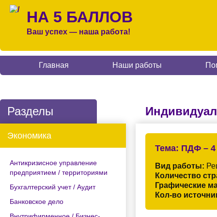
НА 5 БАЛЛОВ
Ваш успех — наша работа!
Главная
Наши работы
По
Разделы
Индивидуал
Экономика
Тема:
ПДФ – 4
Антикризисное управление
Вид работы:
Ре
предприятием / территориями
Количество стр
Графические м
Бухгалтерский учет / Аудит
Кол-во источни
Банковское дело
Внутрифирменное / Бизнес-