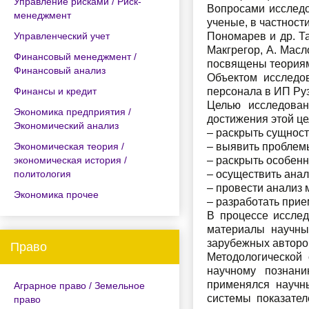
Управление рисками / Риск-
Вопросами исследо
менеджмент
ученые, в частности
Управленческий учет
Пономарев и др. Та
Макгрегор, А. Масл
Финансовый менеджмент /
посвящены теориям
Финансовый анализ
Объектом исследо
Финансы и кредит
персонала в ИП Руз
Целью исследован
Экономика предприятия /
достижения этой ц
Экономический анализ
– раскрыть сущност
Экономическая теория /
– выявить проблем
экономическая история /
– раскрыть особенн
политология
– осуществить ана
– провести анализ 
Экономика прочее
– разработать при
В процессе иссле
материалы научны
зарубежных авторо
Право
Методологической 
научному познан
применялся научн
Аграрное право / Земельное
системы показател
право