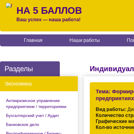
НА 5 БАЛЛОВ
Ваш успех — наша работа!
Главная
Наши работы
По
Разделы
Индивидуал
Экономика
Тема:
Формиро
предприятиях
Антикризисное управление
предприятием / территориями
Вид работы:
Дип
Количество стр
Бухгалтерский учет / Аудит
Графические м
Банковское дело
Кол-во источни
Внутрифирменное / Бизнес-