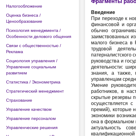
Фрагменты раб
Налогообложение
Введение
Оценка бизнеса /
При переходе к но
Ценообразование
финансовой и орга
Психология менеджмента /
обычно ограничив
Особенности делового общения
заимствованных из
малого бизнеса в 
Связи с общественностью /
трудовой деятел
Реклама
патерналистского с
Социология управления /
руководства и гос
Управление социальным
деятельности: ши
развитием
знания, а также,
управленцам средн
Статистика / Эконометрика
Умение руководит
Стратегический менеджмент
работников, в нас
скрытые резервы п
Страхование
осуществляется с
Управление качеством
премий), которые 
экономики возника
Управление персоналом
она в формальном 
Управленческие решения
актуальность со
квалификационной 