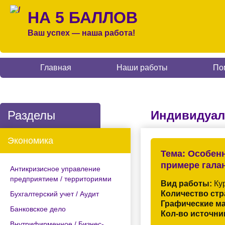
НА 5 БАЛЛОВ
Ваш успех — наша работа!
Главная
Наши работы
По
Разделы
Индивидуал
Экономика
Тема:
Особенн
примере гала
Антикризисное управление
предприятием / территориями
Вид работы:
Кур
Количество стр
Бухгалтерский учет / Аудит
Графические м
Банковское дело
Кол-во источни
Внутрифирменное / Бизнес-