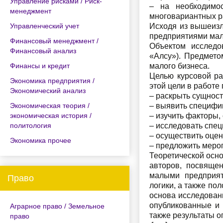
Управление рисками / Риск-
– на необходимо
менеджмент
многовариантных р
Управленческий учет
Исходя из вышеизл
предприятиями мал
Финансовый менеджмент /
Объектом исследо
Финансовый анализ
«Алсу»). Предмето
Финансы и кредит
малого бизнеса.
Целью курсовой ра
Экономика предприятия /
этой цели в работ
Экономический анализ
– раскрыть сущност
Экономическая теория /
– выявить специфи
экономическая история /
– изучить факторы
политология
– исследовать спе
– осуществить оце
Экономика прочее
– предложить меро
Теоретической осн
авторов, посвяще
малыми предприят
Право
логики, а также п
основа исследован
опубликованные и 
Аграрное право / Земельное
также результаты о
право