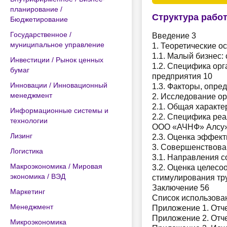
планирование /
Структура рабо
Бюджетирование
Государственное /
Введение 3
муниципальное управление
1. Теоретические о
1.1. Малый бизнес:
Инвестиции / Рынок ценных
1.2. Специфика орг
бумаг
предприятия 10
Инновации / Инновационный
1.3. Факторы, опр
менеджмент
2. Исследование о
2.1. Общая характе
Информационные системы и
2.2. Специфика ре
технологии
ООО «АЧНФ» Алсу»
Лизинг
2.3. Оценка эффек
3. Совершенствова
Логистика
3.1. Направления 
Макроэкономика / Мировая
3.2. Оценка целес
экономика / ВЭД
стимулирования тру
Заключение 56
Маркетинг
Список использова
Менеджмент
Приложение 1. Отч
Приложение 2. Отч
Микроэкономика