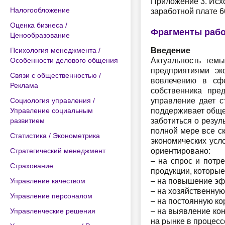
Приложение 3. Исхо
Налогообложение
заработной плате 6
Оценка бизнеса /
Фрагменты раб
Ценообразование
Психология менеджмента /
Введение
Особенности делового общения
Актуальность темы
предприятиями эк
Связи с общественностью /
вовлечению в сфе
Реклама
собственника пре
Социология управления /
управление дает с
Управление социальным
поддерживает обще
развитием
заботиться о резу
полной мере все с
Статистика / Эконометрика
экономических усл
Стратегический менеджмент
ориентировано:
– на спрос и потр
Страхование
продукции, которы
Управление качеством
– на повышение эф
– на хозяйственну
Управление персоналом
– на постоянную ко
Управленческие решения
– на выявление ко
на рынке в процесс