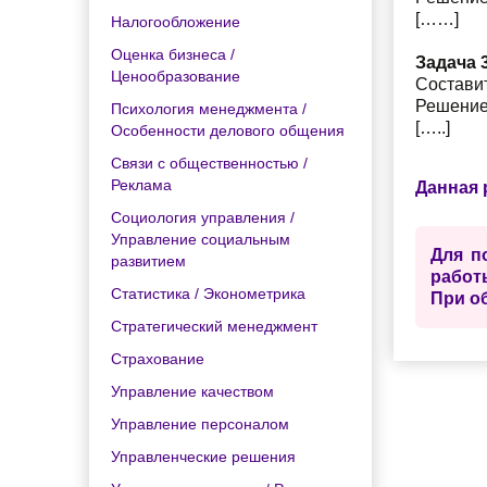
[……]
Налогообложение
Оценка бизнеса /
Задача 3
Ценообразование
Составит
Решение
Психология менеджмента /
[…..]
Особенности делового общения
Связи с общественностью /
Реклама
Данная 
Социология управления /
Управление социальным
Для п
развитием
работ
Статистика / Эконометрика
При о
Стратегический менеджмент
Страхование
Управление качеством
Управление персоналом
Управленческие решения