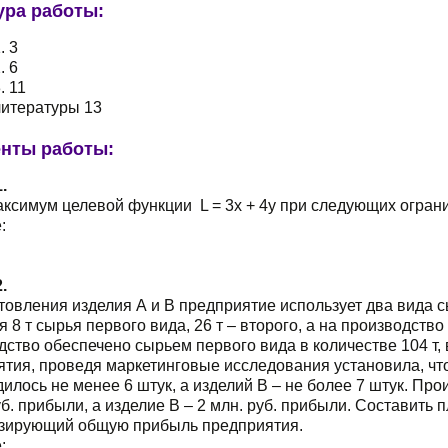
ура работы:
. 3
. 6
. 11
литературы 13
нты работы:
.
аксимум целевой функции L = 3x + 4y при следующих огра
:
.
товления изделия А и В предприятие использует два вида с
я 8 т сырья первого вида, 26 т – второго, а на производство 
ство обеспечено сырьем первого вида в количестве 104 т, в
тия, проведя маркетинговые исследования установила, что
илось не менее 6 штук, а изделий В – не более 7 штук. Пр
уб. прибыли, а изделие В – 2 млн. руб. прибыли. Составить 
зирующий общую прибыль предприятия.
: