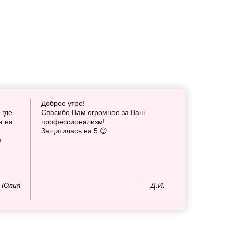
Доброе утро!
 где
Спасибо Вам огромное за Ваш
а на
профессионализм!
Защитилась на 5 😊
я
 Юлия
— Д.И.