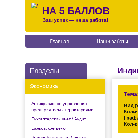
НА 5 БАЛЛОВ
Ваш успех — наша работа!
Главная
Наши работы
Разделы
Инди
Экономика
Тема
Антикризисное управление
Вид 
предприятием / территориями
Колич
Граф
Бухгалтерский учет / Аудит
Кол-в
Банковское дело
Внутрифирменное / Бизнес-