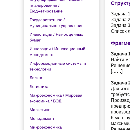
Структ
планирование /
Бюджетирование
Задача 1
Задача 2
Государственное /
Задача 3
муниципальное управление
Список 
Инвестиции / Рынок ценных
бумаг
Фрагме
Инновации / Инновационный
Задача 1
менеджмент
Найти м
Информационные системы и
Решение
технологии
[……]
Лизинг
Задача 2
Логистика
Для изго
требуетс
Макроэкономика / Мировая
Производ
экономика / ВЭД
предприя
Маркетинг
производ
6 млн. р
Менеджмент
максими
Микроэкономика
Решение