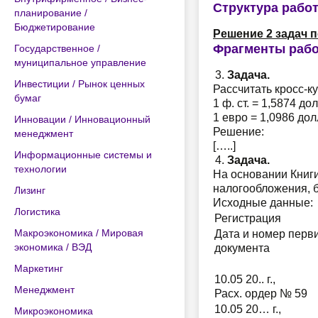
Структура рабо
планирование /
Бюджетирование
Решение 2 задач 
Фрагменты раб
Государственное /
муниципальное управление
Задача.
Инвестиции / Рынок ценных
Рассчитать кросс-кур
бумаг
1 ф. ст. = 1,5874 дол
1 евро = 1,0986 дол
Инновации / Инновационный
Решение:
менеджмент
[…..]
Информационные системы и
Задача.
технологии
На основании Книги
налогообложения, б
Лизинг
Исходные данные:
Логистика
Регистрация
Макроэкономика / Мировая
Дата и номер перви
экономика / ВЭД
документа
Маркетинг
10.05 20.. г.,
Менеджмент
Расх. ордер № 59
10.05 20… г.,
Микроэкономика