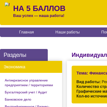
НА 5 БАЛЛОВ
Ваш успех — наша работа!
Главная
Наши работы
По
Разделы
Индивидуал
Экономика
Тема:
Финансы
Антикризисное управление
Вид работы:
Ре
предприятием / территориями
Количество стр
Графические м
Бухгалтерский учет / Аудит
Кол-во источни
Банковское дело
Внутрифирменное / Бизнес-