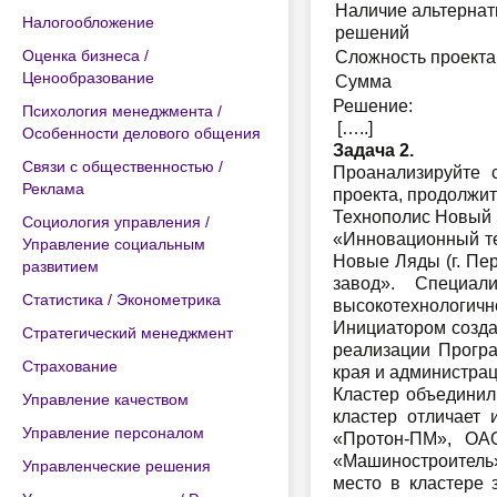
Наличие альтернат
Налогообложение
решений
Оценка бизнеса /
Сложность проекта
Ценообразование
Сумма
Решение:
Психология менеджмента /
[…..]
Особенности делового общения
Задача 2.
Связи с общественностью /
Проанализируйте 
Реклама
проекта, продолжи
Технополис Новый
Социология управления /
«Инновационный те
Управление социальным
Новые Ляды (г. Пе
развитием
завод». Специал
Статистика / Эконометрика
высокотехнологичн
Инициатором созда
Стратегический менеджмент
реализации Програ
Страхование
края и администрац
Кластер объединил
Управление качеством
кластер отличает
Управление персоналом
«Протон-ПМ», ОА
«Машиностроитель»
Управленческие решения
место в кластере 