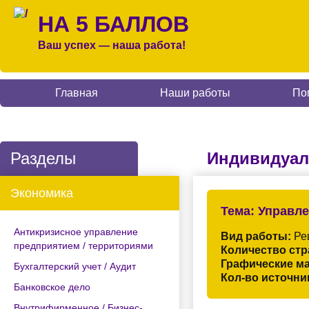
НА 5 БАЛЛОВ
Ваш успех — наша работа!
Главная
Наши работы
По
Разделы
Индивидуал
Экономика
Тема:
Управле
Антикризисное управление
Вид работы:
Ре
предприятием / территориями
Количество стр
Графические м
Бухгалтерский учет / Аудит
Кол-во источни
Банковское дело
Внутрифирменное / Бизнес-