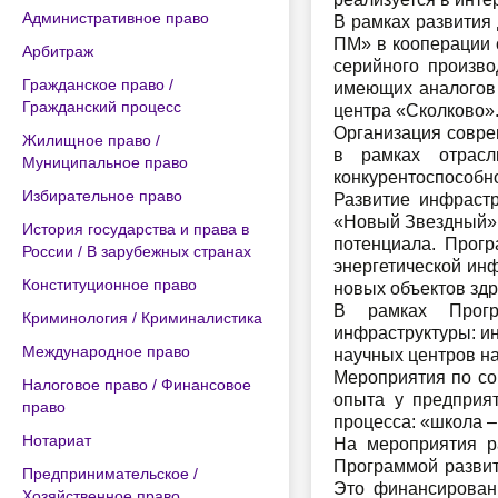
Административное право
В рамках развития
ПМ» в кооперации 
Арбитраж
серийного произво
Гражданское право /
имеющих аналогов 
Гражданский процесс
центра «Сколково»
Организация совре
Жилищное право /
в рамках отрасл
Муниципальное право
конкурентоспособно
Избирательное право
Развитие инфраст
«Новый Звездный» 
История государства и права в
потенциала. Прог
России / В зарубежных странах
энергетической ин
Конституционное право
новых объектов здр
В рамках Прогр
Криминология / Криминалистика
инфраструктуры: ин
Международное право
научных центров на
Мероприятия по со
Налоговое право / Финансовое
опыта у предприят
право
процесса: «школа –
Нотариат
На мероприятия р
Программой развити
Предпринимательское /
Это финансировани
Хозяйственное право