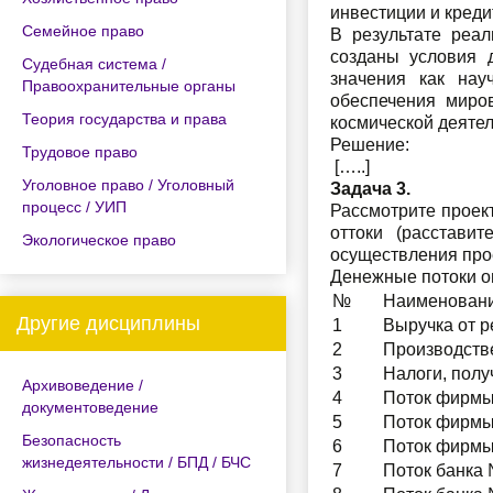
инвестиции и креди
Семейное право
В результате реа
созданы условия 
Судебная система /
значения как нау
Правоохранительные органы
обеспечения миро
Теория государства и права
космической деятел
Решение:
Трудовое право
[…..]
Уголовное право / Уголовный
Задача 3.
процесс / УИП
Рассмотрите проек
оттоки (расстави
Экологическое право
осуществления про
Денежные потоки о
№
Наименовани
Другие дисциплины
1
Выручка от р
2
Производств
3
Налоги, пол
Архивоведение /
4
Поток фирмы 
документоведение
5
Поток фирмы 
Безопасность
6
Поток фирмы 
жизнедеятельности / БПД / БЧС
7
Поток банка 