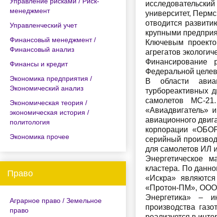
Управление рисками / Риск-
исследовательский
менеджмент
университет, Пермс
отводится развити
Управленческий учет
крупными предприя
Финансовый менеджмент /
Ключевым проекто
Финансовый анализ
агрегатов экологич
Финансирование р
Финансы и кредит
Федеральной целев
Экономика предприятия /
В области авиац
Экономический анализ
турбореактивных д
самолетов МС-21
Экономическая теория /
«Авиадвигатель» 
экономическая история /
авиационного двиг
политология
корпорации «ОБО
Экономика прочее
серийный производ
для самолетов ИЛ и
Энергетическое м
кластера. По данн
Право
«Искра» являются
«Протон-ПМ», ООО 
Энергетика» – и
Аграрное право / Земельное
производства газо
право
реализуется в инте