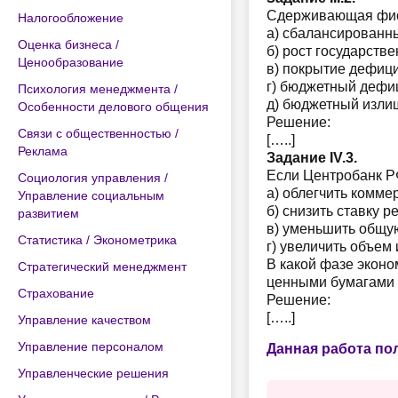
Сдерживающая фиск
Налогообложение
а) сбалансированн
Оценка бизнеса /
б) рост государств
Ценообразование
в) покрытие дефици
г) бюджетный дефи
Психология менеджмента /
д) бюджетный изли
Особенности делового общения
Решение:
Связи с общественностью /
[…..]
Реклама
Задание IV.3.
Если Центробанк РФ
Социология управления /
а) облегчить комме
Управление социальным
б) снизить ставку 
развитием
в) уменьшить общу
Статистика / Эконометрика
г) увеличить объем
В какой фазе эконо
Стратегический менеджмент
ценными бумагами 
Страхование
Решение:
[…..]
Управление качеством
Управление персоналом
Данная работа по
Управленческие решения