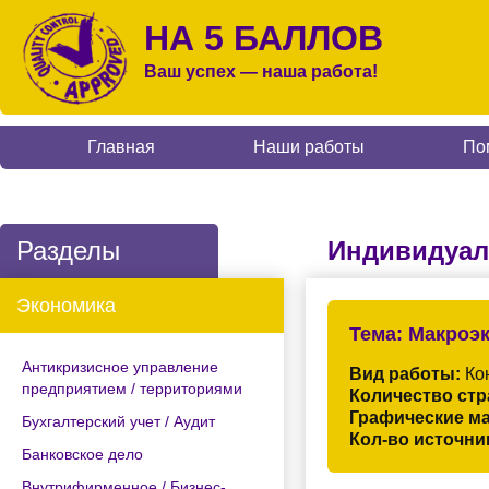
НА 5 БАЛЛОВ
Ваш успех — наша работа!
Главная
Наши работы
По
Разделы
Индивидуал
Экономика
Тема:
Макроэк
Антикризисное управление
Вид работы:
Кон
предприятием / территориями
Количество стр
Графические м
Бухгалтерский учет / Аудит
Кол-во источни
Банковское дело
Внутрифирменное / Бизнес-