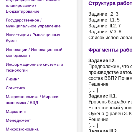
Структура рабо
планирование /
Бюджетирование
Задание I.2. 3
Задание II.1. 5
Государственное /
Задание III.2. 7
муниципальное управление
Задание IV.3. 8
Инвестиции / Рынок ценных
Список использова
бумаг
Фрагменты раб
Инновации / Инновационный
менеджмент
Задание I.2.
Информационные системы и
Предположим, что 
технологии
производстве автом
состав ВВП? Почему
Лизинг
Решение:
Логистика
[…..]
Задание II.1.
Макроэкономика / Мировая
Уровень безработиц
экономика / ВЭД
Естественный урове
Маркетинг
Оукена () равен 3.
Решение:
Менеджмент
[…..]
Микроэкономика
Задание III.2.