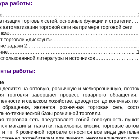
ура работы:
ние………………………………………………………………...……..
матизация торговых сетей, основные функции и стратеги
з автоматизации торговой сети на примере торговой сети
ерочка»…………………………………………………………………
мат торговли «дискаунт»……………………………………………..
шение задачи 2……………………..…………………………………....
чение…………………………………………………………………....1
использованной литературы и источников……………………….
нты работы:
ие
 делится на оптовую, розничную и мелкорозничную, поэто
ая торговля завершает процесс товарного обращения
енности и сельском хозяйстве, доводятся до конечных п
 обращения, явля­ется розничная торговая сеть, сос
ьно-технической базы розничной торговли.
ая торговая сеть представляет собой совокупность пунк
ся магазины, палатки, павильоны, ки­оски, торговые авто
 и т.п. К розничной торговле относятся все виды деятель
дственно потребителям для личного, некоммерческого исп