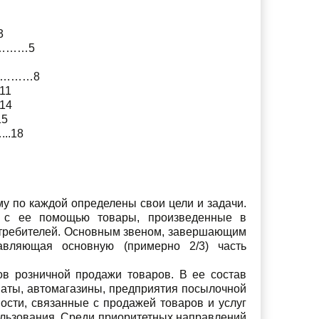
3
и…………5
…………8
11
14
5
..18
му по каждой определены свои цели и задачи.
, с ее помощью товары, произведенные в
отребителей. Основным звеном, завершающим
тавляющая основную (примерно 2/3) часть
тов розничной продажи товаров. В ее состав
маты, автомагазины, предприятия посылоч­ной
ности, связанные с продажей товаров и услуг
ользования. Среди приоритетных направлений