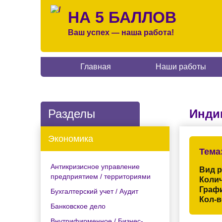
НА 5 БАЛЛОВ
Ваш успех — наша работа!
Главная
Наши работы
Разделы
Инди
Экономика
Тема
Антикризисное управление
Вид 
предприятием / территориями
Колич
Граф
Бухгалтерский учет / Аудит
Кол-в
Банковское дело
Внутрифирменное / Бизнес-