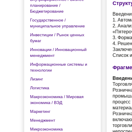
Структ
планирование /
Бюджетирование
Введе
1. Авто
Государственное /
2. Анали
муниципальное управление
«Пят
Инвестиции / Рынок ценных
3. Фор
бумаг
4. Ре
Заклю
Инновации / Инновационный
Список 
менеджмент
Информационные системы и
Фрагме
технологии
Введен
Лизинг
Торговля
Логистика
Розничн
промышл
Макроэкономика / Мировая
процесс
экономика / ВЭД
материал
Маркетинг
Розничн
включают
Менеджмент
торговли
Микроэкономика
непосре