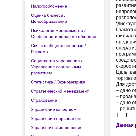
развити
Налогообложение
непродо
Оценка бизнеса /
располо
Ценообразование
“дискаун
Грамотн
Психология менеджмента /
филиал
Особенности делового общения
предпри
Связи с общественностью /
операти
Реклама
програм
средств
Социология управления /
скорости
Управление социальным
Цель да
развитием
торговли
Статистика / Эконометрика
Для дос
– дано о
Стратегический менеджмент
– проана
Страхование
– дано о
– решить
Управление качеством
[…..]
Управление персоналом
Данная 
Управленческие решения