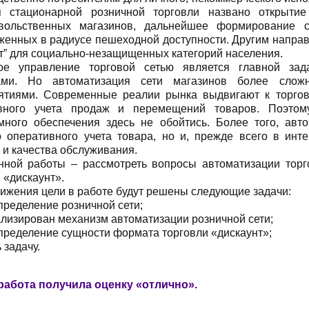
я стационарной розничной торговли названо открыти
вольственных магазинов, дальнейшее формирование с
женных в радиусе пешеходной доступности. Другим направ
т” для социально-незащищенных категорий населения.
ое управление торговой сетью является главной зад
ами. Но автоматизация сети магазинов более слож
ятиями. Современные реалии рынка выдвигают к торго
вного учета продаж и перемещений товаров. Поэтому
много обеспечения здесь не обойтись. Более того, авт
о оперативного учета товара, но и, прежде всего в инт
 и качества обслуживания.
нной работы – рассмотреть вопросы автоматизации торг
 «дискаунт».
тижения цели в работе будут решены следующие задачи:
пределение розничной сети;
лизирован механизм автоматизации розничной сети;
пределение сущности формата торговли «дискаунт»;
 задачу.
работа получила оценку «отлично».