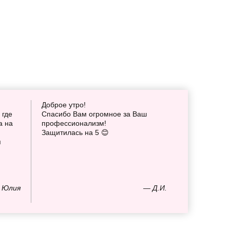
Доброе утро!
 где
Спасибо Вам огромное за Ваш
а на
профессионализм!
Защитилась на 5 😊
я
 Юлия
— Д.И.