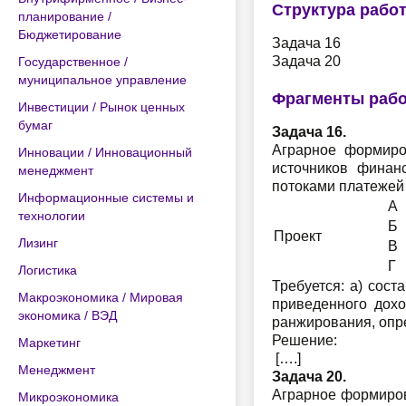
Структура рабо
планирование /
Бюджетирование
Задача 16
Задача 20
Государственное /
муниципальное управление
Фрагменты раб
Инвестиции / Рынок ценных
бумаг
Задача 16.
Аграрное формиро
Инновации / Инновационный
источников финан
менеджмент
потоками платежей (
Информационные системы и
А
технологии
Б
Проект
Лизинг
В
Г
Логистика
Требуется: а) сос
Макроэкономика / Мировая
приведенного дохо
экономика / ВЭД
ранжирования, опре
Решение:
Маркетинг
[….]
Менеджмент
Задача 20.
Аграрное формиров
Микроэкономика