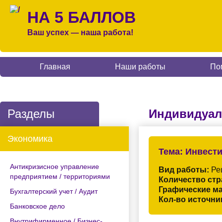
НА 5 БАЛЛОВ
Ваш успех — наша работа!
Главная
Наши работы
По
Разделы
Индивидуал
Экономика
Тема:
Инвести
Антикризисное управление
Вид работы:
Ре
предприятием / территориями
Количество стр
Графические м
Бухгалтерский учет / Аудит
Кол-во источни
Банковское дело
Внутрифирменное / Бизнес-