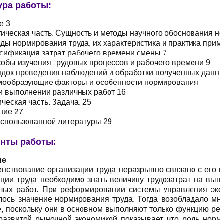
ура работы:
е 3
тическая часть. Сущность и методы научного обоснования н
оды нормирования труда, их характеристика и практика при
ссификация затрат рабочего времени смены 7
собы изучения трудовых процессов и рабочего времени 9
рядок проведения наблюдений и обработки полученных данн
рмообразующие факторы и особенности нормирования
ри выполнении различных работ 16
ическая часть. Задача. 25
ние 27
использованной литературы 29
нты работы:
ие
нствование организации труда неразрывно связано с его
ации труда необходимо знать величину трудозатрат на вы
елых работ. При реформировании системы управления эк
лось значение нормирования труда. Тогда возобладало мн
е, поскольку они в основном выполняют только функцию ре
 развитой рыночной экономикой показывает, что роль норм