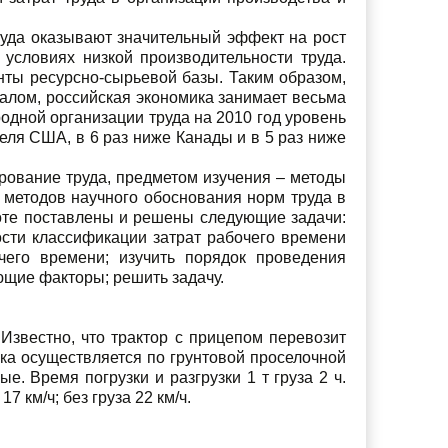
руда оказывают значительный эффект на рост
 условиях низкой производительности труда.
нты ресурсно-сырьевой базы. Таким образом,
алом, российская экономика занимает весьма
дной организации труда на 2010 год уровень
теля США, в 6 раз ниже Канады и в 5 раз ниже
рование труда, предметом изучения – методы
 методов научного обоснования норм труда в
боте поставлены и решены следующие задачи:
ости классификации затрат рабочего времени
чего времени; изучить порядок проведения
ющие факторы; решить задачу.
Известно, что трактор с прицепом перевозит
зка осуществляется по грунтовой проселочной
е. Время погрузки и разгрузки 1 т груза 2 ч.
 км/ч; без груза 22 км/ч.