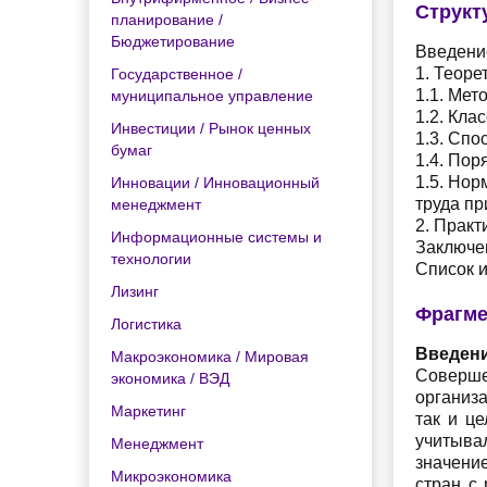
Структ
планирование /
Бюджетирование
Введени
1. Теоре
Государственное /
1.1. Мет
муниципальное управление
1.2. Кла
Инвестиции / Рынок ценных
1.3. Спо
бумаг
1.4. По
1.5. Но
Инновации / Инновационный
труда п
менеджмент
2. Практ
Информационные системы и
Заключе
технологии
Список 
Лизинг
Фрагме
Логистика
Введен
Макроэкономика / Мировая
Соверше
экономика / ВЭД
организ
Маркетинг
так и ц
учитыва
Менеджмент
значени
Микроэкономика
стран с