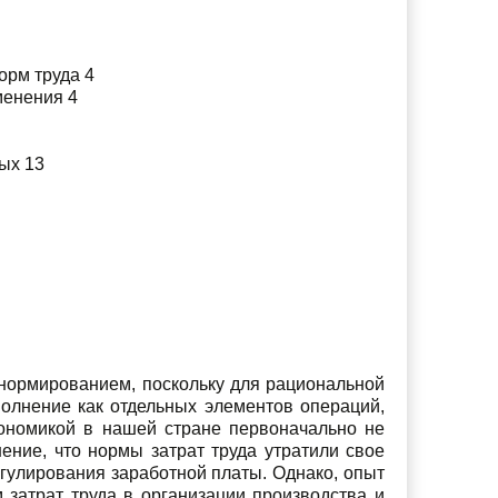
орм труда 4
менения 4
ых 13
 нормированием, поскольку для рациональной
полнение как отдельных элементов операций,
ономикой в нашей стране первоначально не
ение, что нормы затрат труда утратили свое
гулирования заработной платы. Однако, опыт
 затрат труда в организации производства и