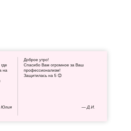
Доброе утро!
 где
Спасибо Вам огромное за Ваш
а на
профессионализм!
Защитилась на 5 😊
я
 Юлия
— Д.И.