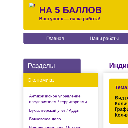
НА 5 БАЛЛОВ
Ваш успех — наша работа!
Главная
Наши работы
Разделы
Инди
Экономика
Тема
Антикризисное управление
Вид 
предприятием / территориями
Колич
Граф
Бухгалтерский учет / Аудит
Кол-в
Банковское дело
Внутрифирменное / Бизнес-