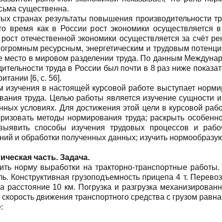
сьма существенна.
тых странах результаты повышения производительности т
то время как в России рост экономики осуществляется в
 рост отечественной экономики осуществляется за счёт ре
 огромным ресурсным, энергетическим и трудовым потенци
е место в мировом разделении труда. По данным Междунаро
ительности труда в России был почти в 8 раз ниже показа
тании [6, с. 56].
м изучения в настоящей курсовой работе выступает норми
вания труда. Целью работы является изучение сущности и
нных условиях. Для достижения этой цели в курсовой ра
еризовать методы нормирования труда; раскрыть особенн
выявить способы изучения трудовых процессов и рабо
ний и обработки полученных данных; изучить нормообразу
ическая часть. Задача.
ить норму выработки на тракторно-транспортные работы. 
ь. Конструктивная грузоподъемность прицепа 4 т. Перево
а расстояние 10 км. Погрузка и разгрузка механизированны
скорость движения транспортного средства с грузом равна 17
: