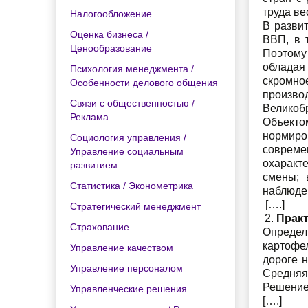
труда ве
Налогообложение
В разви
Оценка бизнеса /
ВВП, в 
Ценообразование
Поэтому
обладая
Психология менеджмента /
скромно
Особенности делового общения
производ
Связи с общественностью /
Великобри
Реклама
Объекто
нормиро
Социология управления /
совреме
Управление социальным
охаракт
развитием
смены; 
Статистика / Эконометрика
наблюде
[….]
Стратегический менеджмент
Практ
Страхование
Определ
картофел
Управление качеством
дороге н
Управление персоналом
Средняя 
Решение
Управленческие решения
[….]