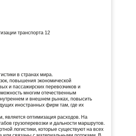
тизации транспорта 12
гистики в странах мира.
озок, повышения экономической
ых и пассажирских перевозчиков и
возможность многим отечественным
нутреннем и внешнем рынках, повысить
едущих иностранных фирм там, где их
м, является оптимизация расходов. На
табов грузоперевозки и дальности маршрутов.
тной логистики, которые существуют на всех
е или связаны с материальными потоками. В