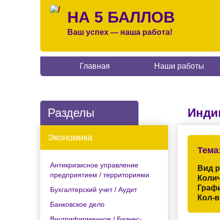
НА 5 БАЛЛОВ
Ваш успех — наша работа!
Главная
Наши работы
Разделы
Инди
Экономика
Тема
Антикризисное управление
Вид 
предприятием / территориями
Колич
Граф
Бухгалтерский учет / Аудит
Кол-в
Банковское дело
Внутрифирменное / Бизнес-