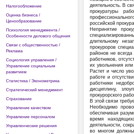
деятельность. В с
Налогообложение
прокуратуры раб
Оценка бизнеса /
профессиональног
Ценообразование
российской прокур
Непринятие прок
Психология менеджмента /
специализированны
Особенности делового общения
длительному неза
Связи с общественностью /
прокуроров специа
Реклама
районов не всегда
работников, отсут
Социология управления /
их увольнения или
Управление социальным
Растет и число ув
развитием
работе и отсутств
Статистика / Эконометрика
работники недобр
дисциплину, зло
Стратегический менеджмент
прокурорского рабо
Страхование
В этой связи треб
Необходимо прово
Управление качеством
обеспечивая разум
Управление персоналом
время находящих
деятельности, сок
Управленческие решения
во многом должны