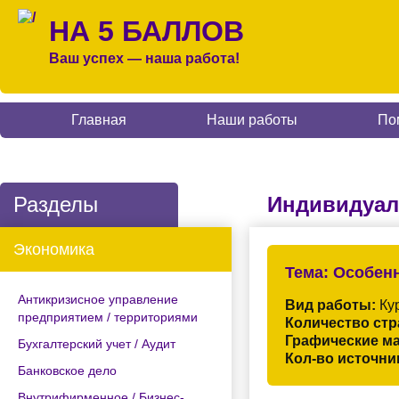
НА 5 БАЛЛОВ
Ваш успех — наша работа!
Главная
Наши работы
По
Разделы
Индивидуал
Экономика
Тема:
Особенн
Антикризисное управление
Вид работы:
Кур
предприятием / территориями
Количество стр
Графические м
Бухгалтерский учет / Аудит
Кол-во источни
Банковское дело
Внутрифирменное / Бизнес-