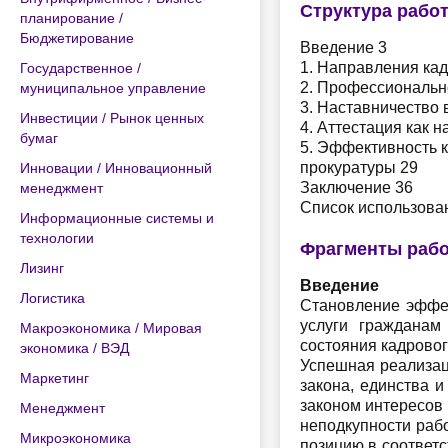
Структура рабо
планирование /
Бюджетирование
Введение 3
1. Направления кад
Государственное /
2. Профессионально
муниципальное управление
3. Наставничество 
Инвестиции / Рынок ценных
4. Аттестация как 
бумаг
5. Эффективность 
прокуратуры 29
Инновации / Инновационный
Заключение 36
менеджмент
Список использова
Информационные системы и
технологии
Фрагменты раб
Лизинг
Введение
Логистика
Становление эффек
услуги гражданам
Макроэкономика / Мировая
состояния кадровог
экономика / ВЭД
Успешная реализац
Маркетинг
закона, единства 
законом интересов 
Менеджмент
неподкупности рабо
Микроэкономика
позицию в соответ