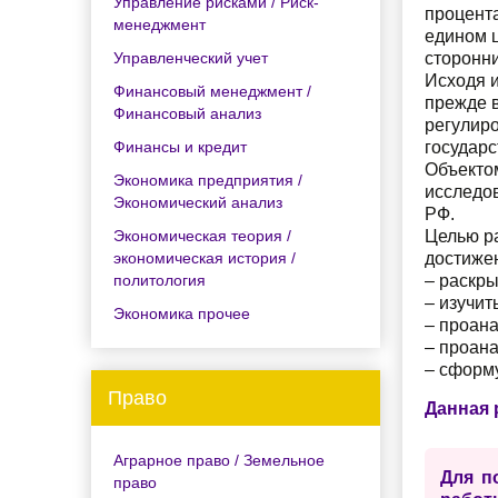
Управление рисками / Риск-
процента
менеджмент
едином ц
Управленческий учет
сторонни
Исходя и
Финансовый менеджмент /
прежде 
Финансовый анализ
регулиро
Финансы и кредит
государс
Объекто
Экономика предприятия /
исследо
Экономический анализ
РФ.
Экономическая теория /
Целью р
экономическая история /
достиже
политология
– раскры
– изучит
Экономика прочее
– проана
– проана
– сформ
Право
Данная 
Аграрное право / Земельное
Для п
право